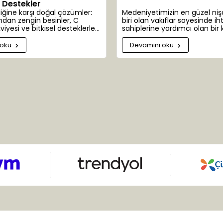
l Destekler
liğine karşı doğal çözümler:
Medeniyetimizin en güzel ni
ndan zengin besinler, C
biri olan vakıflar sayesinde ih
viyesi ve bitkisel desteklerle
sahiplerine yardımcı olan bir 
üretimi.
emanetçisiyiz. İhtiyaç sahibi
bazen bitki bazen de hayvanl
 oku
Devamını oku
olabilmektedir. Bazen de dün
kendisi.