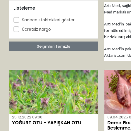
Ancora Life
Artı Med, sağlı
Listeleme
Med markalı ür
Arga
Sadece stoktakileri göster
Arifoğlu
Artı Med'in pak
Ücretsiz Kargo
formüle edilmiş 
Arinya
bir dokunuş ekle
Arı
Seçimleri Temizle
Artı Med'in pake
Arıcan
Aktarist.com'da
Artı Med
Atışeri
Aybak
Aydıner
Aynasun
Balen
Balsam
25.12.2022 09:00
09.04.2025 
YOĞURT OTU - YAPIŞKAN OTU
Demir Eks
Bam
Beslenme, 