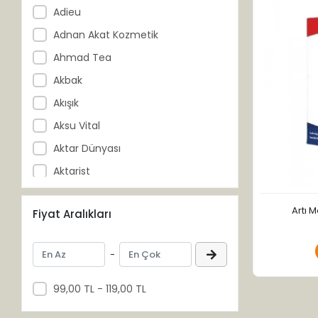
Adieu
Adnan Akat Kozmetik
Ahmad Tea
Akbak
Akışık
Aksu Vital
Aktar Dünyası
Aktarist
Akzer
Artı M
Fiyat Aralıkları
Al-Ahzar
Al-Muaz
-
Al-Şifa
Altıncezve
99,00 TL - 119,00 TL
Anadolu Ziraat