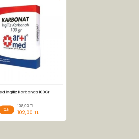
ed İngiliz Karbonatı 100Gr
108,00 TL
Stokta Yok
%6
102,00 TL
Adet