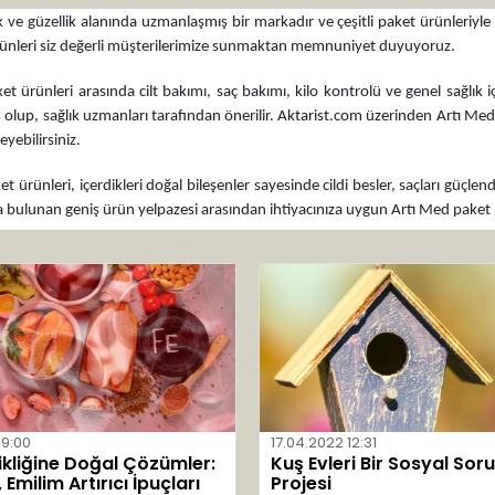
k ve güzellik alanında uzmanlaşmış bir markadır ve çeşitli paket ürünleriyle
ünleri siz değerli müşterilerimize sunmaktan memnuniyet duyuyoruz.
et ürünleri arasında cilt bakımı, saç bakımı, kilo kontrolü ve genel sağlık 
olup, sağlık uzmanları tarafından önerilir. Aktarist.com üzerinden Artı Med pa
yebilirsiniz.
t ürünleri, içerdikleri doğal bileşenler sayesinde cildi besler, saçları güçle
 bulunan geniş ürün yelpazesi arasından ihtiyacınıza uygun Artı Med paket ürün
09:00
17.04.2022 12:31
ikliğine Doğal Çözümler:
Kuş Evleri Bir Sosyal Sor
Emilim Artırıcı İpuçları
Projesi