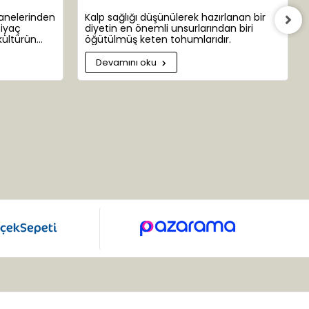
şanelerinden
Kalp sağlığı düşünülerek hazırlanan bir
tiyaç
diyetin en önemli unsurlarından biri
kültürün
öğütülmüş keten tohumlarıdır.
 bazen insan
ar
Devamını oku
yamızın ta