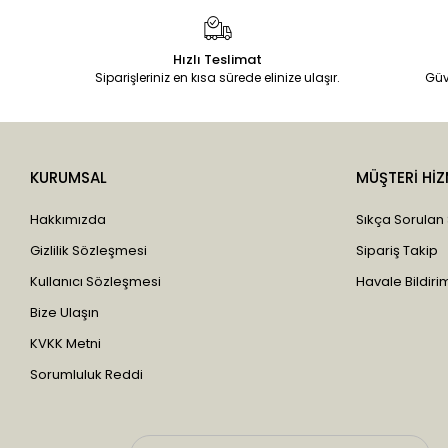
Çavuşoğlu
Çaykur
Hızlı Teslimat
Siparişleriniz en kısa sürede elinize ulaşır.
Güv
Cemilefendi
Chiana Oel
China Oel
Clara Kontes
KURUMSAL
MÜŞTERİ HİZ
Clemy
Hakkımızda
Sıkça Sorulan
Corneo Red
Gizlilik Sözleşmesi
Sipariş Takip
Cream
Kullanıcı Sözleşmesi
Havale Bildirim
Dabur
Bize Ulaşın
Deep Sea
KVKK Metni
DermaDerm
Sorumluluk Reddi
Dfn Garlı
Dilan