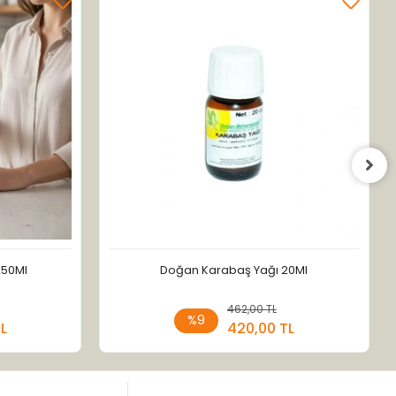
250Ml
Doğan Karabaş Yağı 20Ml
 Ekle
462,00 TL
Sepete Ekle
%9
TL
420,00 TL
Adet