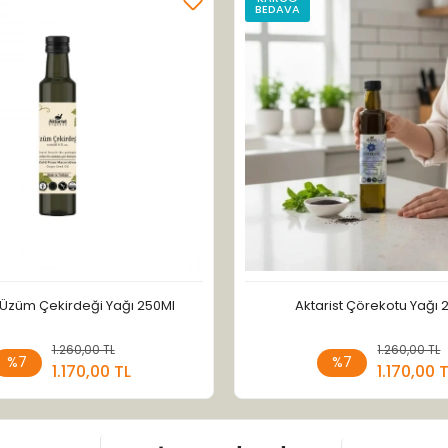
BEDAVA
t Üzüm Çekirdeği Yağı 250Ml
Aktarist Çörekotu Yağı 
1.260,00 TL
Sepete Ekle
1.260,00 TL
Sepete
%7
%7
1.170,00 TL
1.170,00 
Adet
Adet