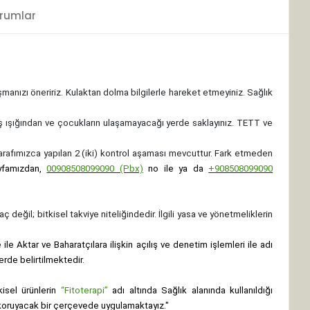
rumlar
ışmanızı öneririz. Kulaktan dolma bilgilerle hareket etmeyiniz. Sağlık
ş ışığından ve çocukların ulaşamayacağı yerde saklayınız.
TETT ve
 tarafımızca yapılan 2 (iki) kontrol aşaması mevcuttur. Fark etmeden
yfamızdan,
00908508099090 (Pbx)
no ile ya da
+
908508099090
ç değil; bitkisel takviye niteliğindedir. İlgili yasa ve yönetmeliklerin
le Aktar ve Baharatçılara ilişkin açılış ve denetim işlemleri ile adı
erde belirtilmektedir.
isel ürünlerin
“Fitoterapi”
adı altında Sağlık alanında kullanıldığı
nı koruyacak bir çerçevede uygulamaktayız."