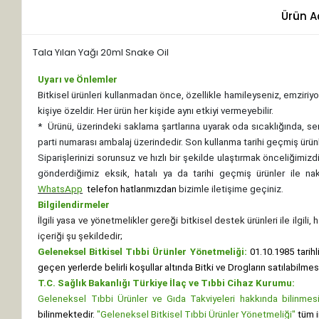
Ürün A
Tala Yılan Yağı 20ml Snake Oil
Uyarı ve Önlemler
Bitkisel ürünleri kullanmadan önce, özellikle hamileyseniz, emziriyor
kişiye özeldir. Her ürün her kişide aynı etkiyi vermeyebilir.
*
Ürünü, üzerindeki saklama şartlarına uyarak oda sıcaklığında, se
parti numarası ambalaj üzerindedir. Son kullanma tarihi geçmiş ürünl
Siparişlerinizi sorunsuz ve hızlı bir şekilde ulaştırmak önceliğimi
gönderdiğimiz eksik, hatalı ya da tarihi geçmiş ürünler ile n
WhatsApp
telefon hatlarımızdan
bizimle iletişime geçiniz.
Bilgilendirmeler
İlgili yasa ve yönetmelikler gereği bitkisel destek ürünleri ile ilgili
içeriği şu şekildedir;
Geleneksel Bitkisel Tıbbi Ürünler Yönetmeliği:
01.10.1985 tarihl
geçen yerlerde belirli koşullar altında Bitki ve Drogların satılabilme
T.C. Sağlık Bakanlığı Türkiye İlaç ve Tıbbi Cihaz Kurumu:
Geleneksel Tıbbi Ürünler ve Gıda Takviyeleri hakkında bilinmesi 
bilinmektedir.
"Geleneksel Bitkisel Tıbbi Ürünler Yönetmeliği"
tüm i