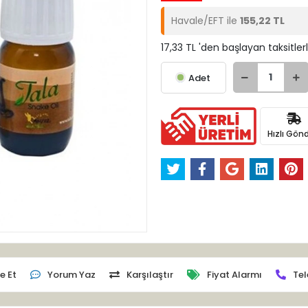
Havale/EFT ile
155,22 TL
17,33 TL 'den başlayan taksitler
Adet
Hızlı Gönd
e Et
Yorum Yaz
Karşılaştır
Fiyat Alarmı
Tel