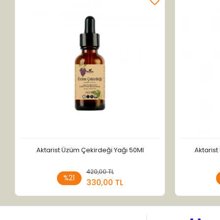
Aktarist Üzüm Çekirdeği Yağı 50Ml
Aktaris
420,00 TL
Sepete Ekle
%21
330,00 TL
Adet