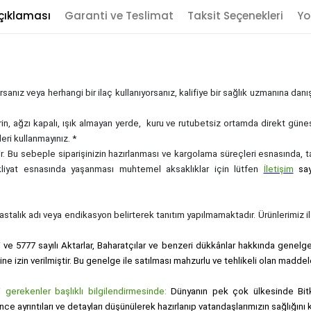
çıklaması
Garanti ve Teslimat
Taksit Seçenekleri
Yo
sanız veya herhangi bir ilaç kullanıyorsanız, kalifiye bir sağlık uzmanına dan
rin, ağzı kapalı, ışık almayan yerde, kuru ve rutubetsiz ortamda direkt güne
eri kullanmayınız. *
zdir. Bu sebeple siparişinizin hazırlanması ve kargolama süreçleri esnasında,
akliyat esnasında yaşanması muhtemel aksaklıklar için lütfen
İletişim
sa
, hastalık adı veya endikasyon belirterek tanıtım yapılmamaktadır. Ürünlerimiz ila
i ve 5777 sayılı Aktarlar, Baharatçılar ve benzeri dükkânlar hakkında genelge i
sine izin verilmiştir. Bu genelge ile satılması mahzurlu ve tehlikeli olan maddel
gerekenler başlıklı bilgilendirmesinde:
Dünyanın pek çok ülkesinde Bitk
nce ayrıntıları ve detayları düşünülerek hazırlanıp vatandaşlarımızın sağlığı