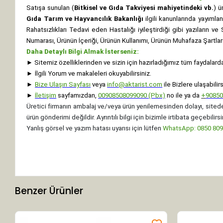
Satışa sunulan (
Bitkisel ve Gıda Takviyesi mahiyetindeki vb.
) ü
Gıda Tarım ve Hayvancılık Bakanlığı
ilgili kanunlarında yayıml
Rahatsızlıkları Tedavi eden Hastalığı iyileştirdiği gibi yazıların v
Numarası, Ürünün İçeriği, Ürünün Kullanımı, Ürünün Muhafaza Şartları 
Daha Detaylı Bilgi Almak İsterseniz:
►
Sitemiz özelliklerinden ve sizin için hazırladığımız tüm faydalard
►
İlgili Yorum ve makaleleri okuyabilirsiniz.
►
Bize Ulaşın Sayfası
veya
info@aktarist.com
ile Bizlere ulaşabilirs
►
İletişim
sayfamızdan,
00908508099090 (Pbx)
no ile ya da
+
9085
Üretici firmanın ambalaj ve/veya ürün yenilemesinden dolayı, sitede
ürün gönderimi değildir. Ayrıntılı bilgi için bizimle irtibata geçebilirsi
Yanlış görsel ve yazım hatası uyarısı için lütfen
WhatsApp: 0850 8099
Benzer Ürünler