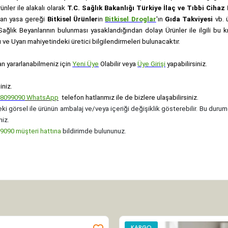
rünler ile alakalı olarak
T.C. Sağlık Bakanlığı Türkiye İlaç ve Tıbbi Ciha
anan yasa gereği
Bitkisel Ürünler
in
Bitkisel Droglar
'ın
Gıda Takviyesi
vb. ü
e Sağlık Beyanlarının bulunması yasaklandığından dolayı Ürünler ile ilgili bu
ve Uyarı mahiyetindeki üretici bilgilendirmeleri bulunacaktır.
an yararlanabilmeniz için
Yeni Üye
Olabilir veya
Üye Girişi
yapabilirsiniz.
iniz.
08099090
WhatsApp
telefon hatlarımız ile de bizlere ulaşabilirsiniz.
ki görsel ile ürünün ambalaj ve/veya içeriği değişiklik gösterebilir. Bu durum
niz.
090 müşteri hattına
bildirimde bulununuz.
KARGO