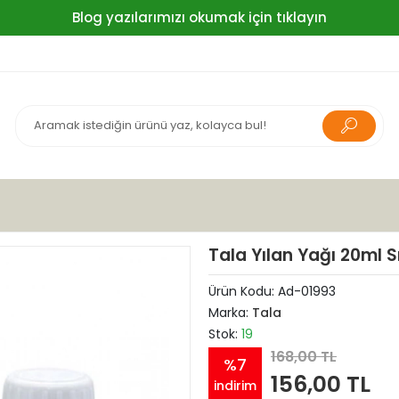
Blog yazılarımızı okumak için tıklayın
Tala Yılan Yağı 20ml S
Ürün Kodu:
Ad-01993
Marka:
Tala
Stok:
19
168,00 TL
%7
156,00 TL
indirim