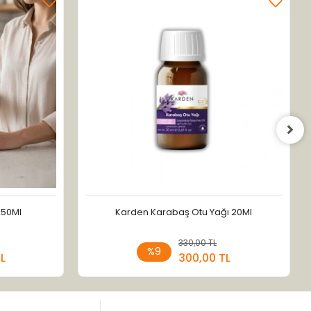
250Ml
Karden Karabaş Otu Yağı 20Ml
 Ekle
330,00 TL
Sepete Ekle
%9
TL
300,00 TL
Adet