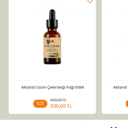
Aktarist Üzüm Çekirdeği Yağı 50Ml
Aktaris
420,00 TL
Sepete Ekle
%21
330,00 TL
Adet