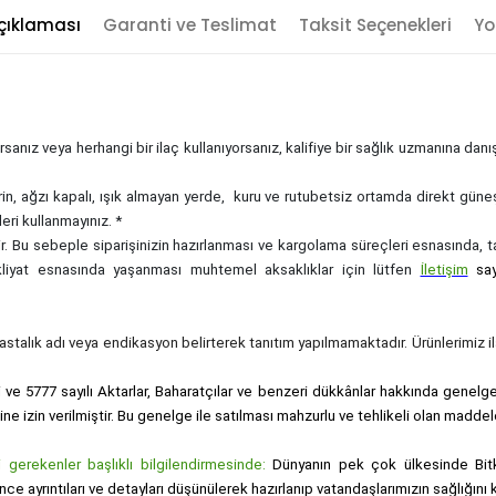
çıklaması
Garanti ve Teslimat
Taksit Seçenekleri
Yo
sanız veya herhangi bir ilaç kullanıyorsanız, kalifiye bir sağlık uzmanına dan
rin, ağzı kapalı, ışık almayan yerde, kuru ve rutubetsiz ortamda direkt güne
eri kullanmayınız. *
zdir. Bu sebeple siparişinizin hazırlanması ve kargolama süreçleri esnasında,
akliyat esnasında yaşanması muhtemel aksaklıklar için lütfen
İletişim
sa
, hastalık adı veya endikasyon belirterek tanıtım yapılmamaktadır. Ürünlerimiz ila
i ve 5777 sayılı Aktarlar, Baharatçılar ve benzeri dükkânlar hakkında genelge i
sine izin verilmiştir. Bu genelge ile satılması mahzurlu ve tehlikeli olan maddel
gerekenler başlıklı bilgilendirmesinde:
Dünyanın pek çok ülkesinde Bitk
nce ayrıntıları ve detayları düşünülerek hazırlanıp vatandaşlarımızın sağlığı