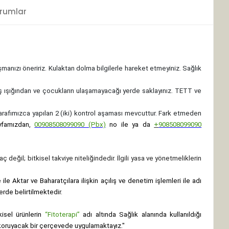
rumlar
ışmanızı öneririz. Kulaktan dolma bilgilerle hareket etmeyiniz. Sağlık
ş ışığından ve çocukların ulaşamayacağı yerde saklayınız.
TETT ve
 tarafımızca yapılan 2 (iki) kontrol aşaması mevcuttur. Fark etmeden
yfamızdan,
00908508099090 (Pbx)
no ile ya da
+
908508099090
ç değil; bitkisel takviye niteliğindedir. İlgili yasa ve yönetmeliklerin
le Aktar ve Baharatçılara ilişkin açılış ve denetim işlemleri ile adı
erde belirtilmektedir.
isel ürünlerin
“Fitoterapi”
adı altında Sağlık alanında kullanıldığı
nı koruyacak bir çerçevede uygulamaktayız."