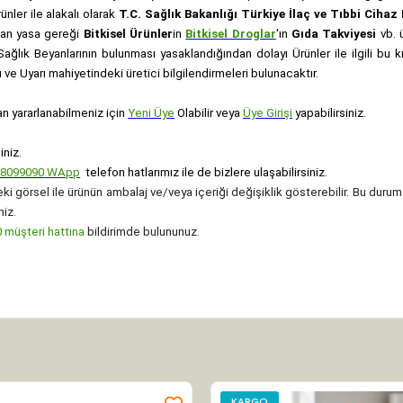
rünler ile alakalı olarak
T.C. Sağlık Bakanlığı Türkiye İlaç ve Tıbbi Ciha
anan yasa gereği
Bitkisel Ürünler
in
Bitkisel Droglar
'ın
Gıda Takviyesi
vb. ü
e Sağlık Beyanlarının bulunması yasaklandığından dolayı Ürünler ile ilgili bu
ve Uyarı mahiyetindeki üretici bilgilendirmeleri bulunacaktır.
an yararlanabilmeniz için
Yeni Üye
Olabilir veya
Üye Girişi
yapabilirsiniz.
iniz.
08099090
WApp
telefon hatlarımız ile de bizlere ulaşabilirsiniz.
ki görsel ile ürünün ambalaj ve/veya içeriği değişiklik gösterebilir. Bu durum
niz.
müşteri hattına
bildirimde bulununuz.
KARGO