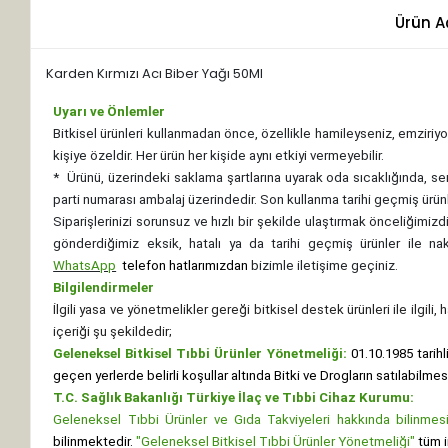
Ürün A
Karden Kırmızı Acı Biber Yağı 50Ml
Uyarı ve Önlemler
Bitkisel ürünleri kullanmadan önce, özellikle hamileyseniz, emziriyor
kişiye özeldir. Her ürün her kişide aynı etkiyi vermeyebilir.
*
Ürünü, üzerindeki saklama şartlarına uyarak oda sıcaklığında, se
parti numarası ambalaj üzerindedir. Son kullanma tarihi geçmiş ürünl
Siparişlerinizi sorunsuz ve hızlı bir şekilde ulaştırmak önceliğimi
gönderdiğimiz eksik, hatalı ya da tarihi geçmiş ürünler ile n
WhatsApp
telefon hatlarımızdan
bizimle iletişime geçiniz.
Bilgilendirmeler
İlgili yasa ve yönetmelikler gereği bitkisel destek ürünleri ile ilgili
içeriği şu şekildedir;
Geleneksel Bitkisel Tıbbi Ürünler Yönetmeliği:
01.10.1985 tarihl
geçen yerlerde belirli koşullar altında Bitki ve Drogların satılabilme
T.C. Sağlık Bakanlığı Türkiye İlaç ve Tıbbi Cihaz Kurumu:
Geleneksel Tıbbi Ürünler ve Gıda Takviyeleri hakkında bilinmesi 
bilinmektedir.
"Geleneksel Bitkisel Tıbbi Ürünler Yönetmeliği"
tüm i