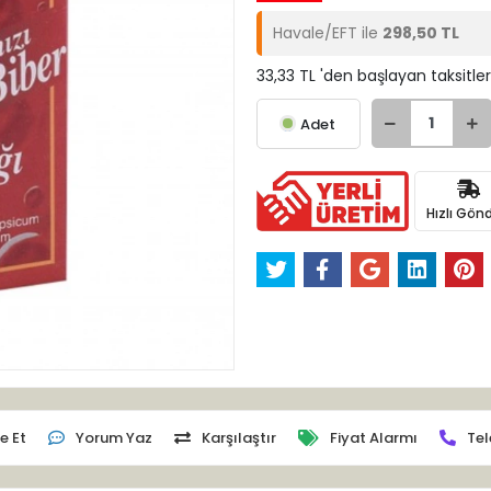
Havale/EFT ile
298,50 TL
33,33 TL 'den başlayan taksitler
Adet
Hızlı Gönd
e Et
Yorum Yaz
Karşılaştır
Fiyat Alarmı
Tel