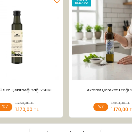
BEDAVA
t Üzüm Çekirdeği Yağı 250Ml
Aktarist Çörekotu Yağı 
1.260,00 TL
Sepete Ekle
1.260,00 TL
Sepete
%7
%7
1.170,00 TL
1.170,00 
Adet
Adet