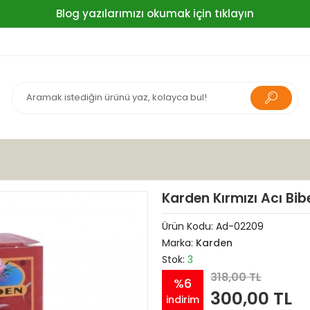
Blog yazılarımızı okumak için tıklayın
Karden Kırmızı Acı Bib
Ürün Kodu:
Ad-02209
Marka:
Karden
Stok:
3
318,00 TL
%6
300,00 TL
indirim