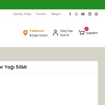
Sipariş Takip
Yardım
İletişim
0
Teslimat
Giriş Yap
Sepetim
Bölge Seçin
Üye Ol
er Yağı 50Ml