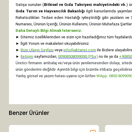
Satışa sunulan (
Bitkisel ve Gıda Takviyesi mahiyetindeki vb.
) ü
Gıda Tarım ve Hayvancılık Bakanlığı
ilgili kanunlarında yayıml
Rahatsızlıkları Tedavi eden Hastalığı iyileştirdiği gibi yazıların v
Numarası, Ürünün İçeriği, Ürünün Kullanımı, Ürünün Muhafaza Şartları 
Daha Detaylı Bilgi Almak İsterseniz:
►
Sitemiz özelliklerinden ve sizin için hazırladığımız tüm faydalard
►
İlgili Yorum ve makaleleri okuyabilirsiniz.
►
Bize Ulaşın Sayfası
veya
info@aktarist.com
ile Bizlere ulaşabilirs
►
İletişim
sayfamızdan,
00908508099090 (Pbx)
no ile ya da
+
9085
Üretici firmanın ambalaj ve/veya ürün yenilemesinden dolayı, sitede
ürün gönderimi değildir. Ayrıntılı bilgi için bizimle irtibata geçebilirsi
Yanlış görsel ve yazım hatası uyarısı için lütfen
WApp: 0850 8099090 
Benzer Ürünler