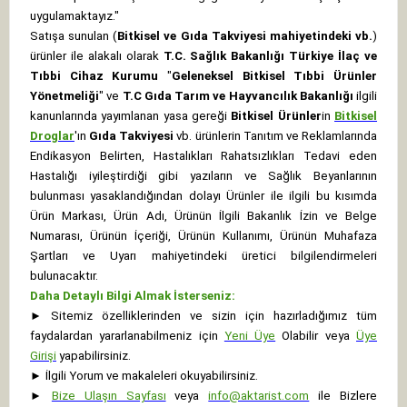
uygulamaktayız."
Satışa sunulan (
Bitkisel ve Gıda Takviyesi mahiyetindeki vb.
)
ürünler ile alakalı olarak
T.C. Sağlık Bakanlığı Türkiye İlaç ve
Tıbbi Cihaz Kurumu
"
Geleneksel Bitkisel Tıbbi Ürünler
Yönetmeliği
" ve
T.C Gıda Tarım ve Hayvancılık Bakanlığı
ilgili
kanunlarında yayımlanan yasa gereği
Bitkisel Ürünler
in
Bitkisel
Droglar
'ın
Gıda Takviyesi
vb. ürünlerin Tanıtım ve Reklamlarında
Endikasyon Belirten, Hastalıkları Rahatsızlıkları Tedavi eden
Hastalığı iyileştirdiği gibi yazıların ve Sağlık Beyanlarının
bulunması yasaklandığından dolayı Ürünler ile ilgili bu kısımda
Ürün Markası, Ürün Adı, Ürünün İlgili Bakanlık İzin ve Belge
Numarası, Ürünün İçeriği, Ürünün Kullanımı, Ürünün Muhafaza
Şartları ve Uyarı mahiyetindeki üretici bilgilendirmeleri
bulunacaktır.
Daha Detaylı Bilgi Almak İsterseniz:
►
Sitemiz özelliklerinden ve sizin için hazırladığımız tüm
faydalardan yararlanabilmeniz için
Yeni Üye
Olabilir veya
Üye
Girişi
yapabilirsiniz.
►
İlgili Yorum ve makaleleri okuyabilirsiniz.
►
Bize Ulaşın Sayfası
veya
info@aktarist.com
ile Bizlere