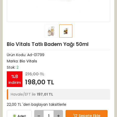
Bio Vitals Tatlı Badem Yağı 50ml
Ürün Kodu:
Ad-01799
Marka:
Bio Vitals
Stok:
2
216,00 TL
%8
198,00 TL
indirim
Havale/EFT ile
197,01 TL
22,00 TL 'den başlayan taksitlerle
Sepete Ekle
Adet