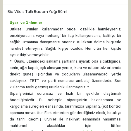
Bio Vitals Tatlı Badem Yağı 50ml
Uyarı ve Önlemler
Bitkisel ürünleri kullanmadan önce, özellikle hamileyseniz,
emziriyorsanız veya herhangi bir ilaç kullanıyorsanız, kalifiye bir
sağlık uzmanına danışmanızı öneririz. Kulaktan dolma bilgilerle
hareket etmeyiniz. Sağlık kişiye özeldir. Her ürün her kişide
aynı etkiyi vermeyebilir.
*
Ürünü, üzerindeki saklama şartlarına uyarak oda sıcaklığında,
serin, ağzı kapalı, ışık almayan yerde, kuru ve rutubetsiz ortamda
direkt güneş ışığından ve çocukların ulaşamayacağı yerde
saklayınız.
TETT ve parti numarası ambalaj üzerindedir. Son
kullanma tarihi geçmiş ürünleri kullanmayınız. *
Siparişlerinizi sorunsuz ve hızlı bir şekilde ulaştırmak
önceliğimizdir. Bu sebeple siparişinizin hazırlanması ve
kargolama süreçleri esnasında, tarafımızca yapılan 2 (iki) kontrol
aşaması mevcuttur. Fark etmeden gönderdiğimiz eksik, hatalı ya
da tarihi geçmiş ürünler ile nakliyat esnasında yaşanması
muhtemel aksaklıklar için lütfen