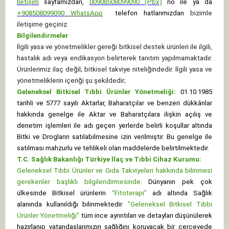
İletişim
sayfamızdan,
00908508099090 (Pbx)
no ile ya da
+
908508099090
WhatsApp
telefon hatlarımızdan
bizimle
iletişime geçiniz.
Bilgilendirmeler
İlgili yasa ve yönetmelikler gereği bitkisel destek ürünleri ile ilgili,
hastalık adı veya endikasyon belirterek tanıtım yapılmamaktadır.
Ürünlerimiz ilaç değil; bitkisel takviye niteliğindedir. İlgili yasa ve
yönetmeliklerin içeriği şu şekildedir;
Geleneksel Bitkisel Tıbbi Ürünler Yönetmeliği:
01.10.1985
tarihli ve 5777 sayılı Aktarlar, Baharatçılar ve benzeri dükkânlar
hakkında genelge ile Aktar ve Baharatçılara ilişkin açılış ve
denetim işlemleri ile adı geçen yerlerde belirli koşullar altında
Bitki ve Drogların satılabilmesine izin verilmiştir. Bu genelge ile
satılması mahzurlu ve tehlikeli olan maddelerde belirtilmektedir.
T.C. Sağlık Bakanlığı Türkiye İlaç ve Tıbbi Cihaz Kurumu:
Geleneksel Tıbbi Ürünler ve Gıda Takviyeleri hakkında bilinmesi
gerekenler başlıklı bilgilendirmesinde:
Dünyanın pek çok
ülkesinde Bitkisel ürünlerin
“Fitoterapi”
adı altında Sağlık
alanında kullanıldığı bilinmektedir.
"Geleneksel Bitkisel Tıbbi
Ürünler Yönetmeliği"
tüm ince ayrıntıları ve detayları düşünülerek
hazırlanıp vatandaşlarımızın sağlığını koruyacak bir çerçevede