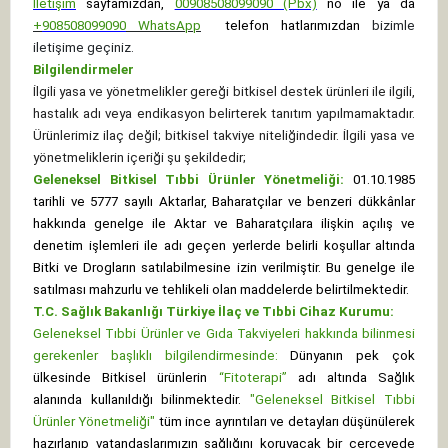
İletişim
sayfamızdan,
00908508099090 (Pbx)
no ile ya da
+
908508099090
WhatsApp
telefon hatlarımızdan
bizimle
iletişime geçiniz.
Bilgilendirmeler
İlgili yasa ve yönetmelikler gereği bitkisel destek ürünleri ile ilgili,
hastalık adı veya endikasyon belirterek tanıtım yapılmamaktadır.
Ürünlerimiz ilaç değil; bitkisel takviye niteliğindedir. İlgili yasa ve
yönetmeliklerin içeriği şu şekildedir;
Geleneksel Bitkisel Tıbbi Ürünler Yönetmeliği:
01.10.1985
tarihli ve 5777 sayılı Aktarlar, Baharatçılar ve benzeri dükkânlar
hakkında genelge ile Aktar ve Baharatçılara ilişkin açılış ve
denetim işlemleri ile adı geçen yerlerde belirli koşullar altında
Bitki ve Drogların satılabilmesine izin verilmiştir. Bu genelge ile
satılması mahzurlu ve tehlikeli olan maddelerde belirtilmektedir.
T.C. Sağlık Bakanlığı Türkiye İlaç ve Tıbbi Cihaz Kurumu:
Geleneksel Tıbbi Ürünler ve Gıda Takviyeleri hakkında bilinmesi
gerekenler başlıklı bilgilendirmesinde:
Dünyanın pek çok
ülkesinde Bitkisel ürünlerin
“Fitoterapi”
adı altında Sağlık
alanında kullanıldığı bilinmektedir.
"Geleneksel Bitkisel Tıbbi
Ürünler Yönetmeliği"
tüm ince ayrıntıları ve detayları düşünülerek
hazırlanıp vatandaşlarımızın sağlığını koruyacak bir çerçevede