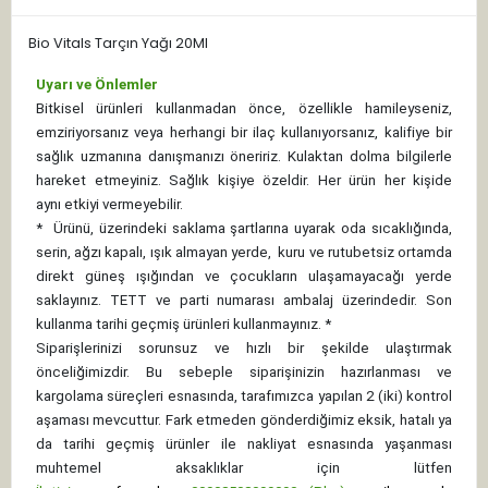
Bio Vitals Tarçın Yağı 20Ml
Uyarı ve Önlemler
Bitkisel ürünleri kullanmadan önce, özellikle hamileyseniz,
emziriyorsanız veya herhangi bir ilaç kullanıyorsanız, kalifiye bir
sağlık uzmanına danışmanızı öneririz. Kulaktan dolma bilgilerle
hareket etmeyiniz. Sağlık kişiye özeldir. Her ürün her kişide
aynı etkiyi vermeyebilir.
*
Ürünü, üzerindeki saklama şartlarına uyarak oda sıcaklığında,
serin, ağzı kapalı, ışık almayan yerde, kuru ve rutubetsiz ortamda
direkt güneş ışığından ve çocukların ulaşamayacağı yerde
saklayınız.
TETT ve parti numarası ambalaj üzerindedir. Son
kullanma tarihi geçmiş ürünleri kullanmayınız. *
Siparişlerinizi sorunsuz ve hızlı bir şekilde ulaştırmak
önceliğimizdir. Bu sebeple siparişinizin hazırlanması ve
kargolama süreçleri esnasında, tarafımızca yapılan 2 (iki) kontrol
aşaması mevcuttur. Fark etmeden gönderdiğimiz eksik, hatalı ya
da tarihi geçmiş ürünler ile nakliyat esnasında yaşanması
muhtemel aksaklıklar için lütfen