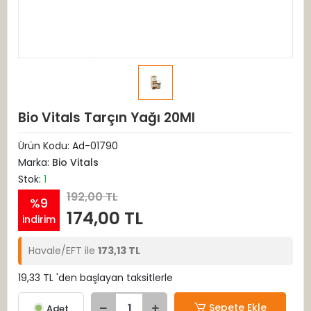
Bio Vitals Tarçın Yağı 20Ml
Ürün Kodu:
Ad-01790
Marka:
Bio Vitals
Stok:
1
192,00 TL
%9
174,00 TL
indirim
Havale/EFT ile
173,13 TL
19,33 TL 'den başlayan taksitlerle
Sepete Ekle
Adet