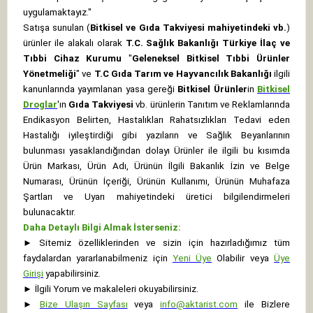
uygulamaktayız."
Satışa sunulan (
Bitkisel ve Gıda Takviyesi mahiyetindeki vb.
)
ürünler ile alakalı olarak
T.C. Sağlık Bakanlığı Türkiye İlaç ve
Tıbbi Cihaz Kurumu
"
Geleneksel Bitkisel Tıbbi Ürünler
Yönetmeliği
" ve
T.C Gıda Tarım ve Hayvancılık Bakanlığı
ilgili
kanunlarında yayımlanan yasa gereği
Bitkisel Ürünler
in
Bitkisel
Droglar
'ın
Gıda Takviyesi
vb. ürünlerin Tanıtım ve Reklamlarında
Endikasyon Belirten, Hastalıkları Rahatsızlıkları Tedavi eden
Hastalığı iyileştirdiği gibi yazıların ve Sağlık Beyanlarının
bulunması yasaklandığından dolayı Ürünler ile ilgili bu kısımda
Ürün Markası, Ürün Adı, Ürünün İlgili Bakanlık İzin ve Belge
Numarası, Ürünün İçeriği, Ürünün Kullanımı, Ürünün Muhafaza
Şartları ve Uyarı mahiyetindeki üretici bilgilendirmeleri
bulunacaktır.
Daha Detaylı Bilgi Almak İsterseniz:
►
Sitemiz özelliklerinden ve sizin için hazırladığımız tüm
faydalardan yararlanabilmeniz için
Yeni Üye
Olabilir veya
Üye
Girişi
yapabilirsiniz.
►
İlgili Yorum ve makaleleri okuyabilirsiniz.
►
Bize Ulaşın Sayfası
veya
info@aktarist.com
ile Bizlere