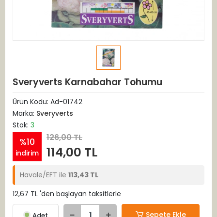
Sveryverts Karnabahar Tohumu
Ürün Kodu:
Ad-01742
Marka:
Sveryverts
Stok:
3
126,00 TL
%10
114,00 TL
indirim
Havale/EFT ile
113,43 TL
12,67 TL 'den başlayan taksitlerle
Sepete Ekle
Adet