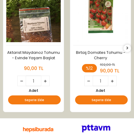
Aktarist Maydanoz Tohumu
Birtaş Domates Tohumu -
- Evinde Yaşam Başlat
Cherry
102,00 TL
90,00 TL
%12
90,00 TL
Adet
Adet
Sepete Ekle
Sepete Ekle