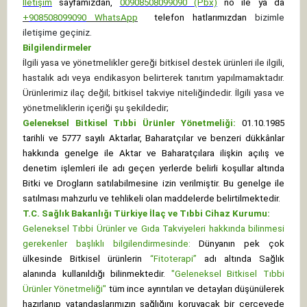
İletişim
sayfamızdan,
00908508099090 (Pbx)
no ile ya da
+
908508099090
WhatsApp
telefon hatlarımızdan
bizimle
iletişime geçiniz.
Bilgilendirmeler
İlgili yasa ve yönetmelikler gereği bitkisel destek ürünleri ile ilgili,
hastalık adı veya endikasyon belirterek tanıtım yapılmamaktadır.
Ürünlerimiz ilaç değil; bitkisel takviye niteliğindedir. İlgili yasa ve
yönetmeliklerin içeriği şu şekildedir;
Geleneksel Bitkisel Tıbbi Ürünler Yönetmeliği:
01.10.1985
tarihli ve 5777 sayılı Aktarlar, Baharatçılar ve benzeri dükkânlar
hakkında genelge ile Aktar ve Baharatçılara ilişkin açılış ve
denetim işlemleri ile adı geçen yerlerde belirli koşullar altında
Bitki ve Drogların satılabilmesine izin verilmiştir. Bu genelge ile
satılması mahzurlu ve tehlikeli olan maddelerde belirtilmektedir.
T.C. Sağlık Bakanlığı Türkiye İlaç ve Tıbbi Cihaz Kurumu:
Geleneksel Tıbbi Ürünler ve Gıda Takviyeleri hakkında bilinmesi
gerekenler başlıklı bilgilendirmesinde:
Dünyanın pek çok
ülkesinde Bitkisel ürünlerin
“Fitoterapi”
adı altında Sağlık
alanında kullanıldığı bilinmektedir.
"Geleneksel Bitkisel Tıbbi
Ürünler Yönetmeliği"
tüm ince ayrıntıları ve detayları düşünülerek
hazırlanıp vatandaşlarımızın sağlığını koruyacak bir çerçevede