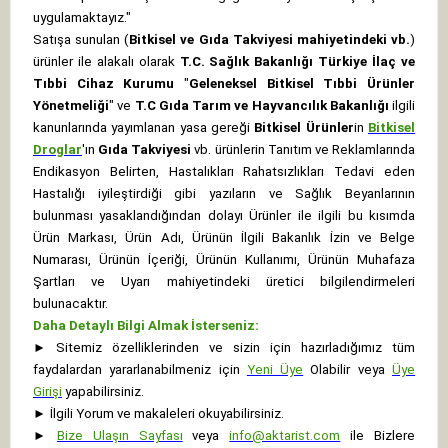
uygulamaktayız."
Satışa sunulan (
Bitkisel ve Gıda Takviyesi mahiyetindeki vb.
)
ürünler ile alakalı olarak
T.C. Sağlık Bakanlığı Türkiye İlaç ve
Tıbbi Cihaz Kurumu
"
Geleneksel Bitkisel Tıbbi Ürünler
Yönetmeliği
" ve
T.C Gıda Tarım ve Hayvancılık Bakanlığı
ilgili
kanunlarında yayımlanan yasa gereği
Bitkisel Ürünler
in
Bitkisel
Droglar
'ın
Gıda Takviyesi
vb. ürünlerin Tanıtım ve Reklamlarında
Endikasyon Belirten, Hastalıkları Rahatsızlıkları Tedavi eden
Hastalığı iyileştirdiği gibi yazıların ve Sağlık Beyanlarının
bulunması yasaklandığından dolayı Ürünler ile ilgili bu kısımda
Ürün Markası, Ürün Adı, Ürünün İlgili Bakanlık İzin ve Belge
Numarası, Ürünün İçeriği, Ürünün Kullanımı, Ürünün Muhafaza
Şartları ve Uyarı mahiyetindeki üretici bilgilendirmeleri
bulunacaktır.
Daha Detaylı Bilgi Almak İsterseniz:
►
Sitemiz özelliklerinden ve sizin için hazırladığımız tüm
faydalardan yararlanabilmeniz için
Yeni Üye
Olabilir veya
Üye
Girişi
yapabilirsiniz.
►
İlgili Yorum ve makaleleri okuyabilirsiniz.
►
Bize Ulaşın Sayfası
veya
info@aktarist.com
ile Bizlere