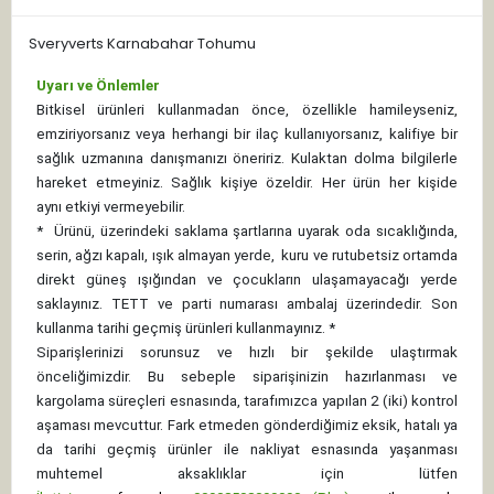
Sveryverts Karnabahar Tohumu
Uyarı ve Önlemler
Bitkisel ürünleri kullanmadan önce, özellikle hamileyseniz,
emziriyorsanız veya herhangi bir ilaç kullanıyorsanız, kalifiye bir
sağlık uzmanına danışmanızı öneririz. Kulaktan dolma bilgilerle
hareket etmeyiniz. Sağlık kişiye özeldir. Her ürün her kişide
aynı etkiyi vermeyebilir.
*
Ürünü, üzerindeki saklama şartlarına uyarak oda sıcaklığında,
serin, ağzı kapalı, ışık almayan yerde, kuru ve rutubetsiz ortamda
direkt güneş ışığından ve çocukların ulaşamayacağı yerde
saklayınız.
TETT ve parti numarası ambalaj üzerindedir. Son
kullanma tarihi geçmiş ürünleri kullanmayınız. *
Siparişlerinizi sorunsuz ve hızlı bir şekilde ulaştırmak
önceliğimizdir. Bu sebeple siparişinizin hazırlanması ve
kargolama süreçleri esnasında, tarafımızca yapılan 2 (iki) kontrol
aşaması mevcuttur. Fark etmeden gönderdiğimiz eksik, hatalı ya
da tarihi geçmiş ürünler ile nakliyat esnasında yaşanması
muhtemel aksaklıklar için lütfen