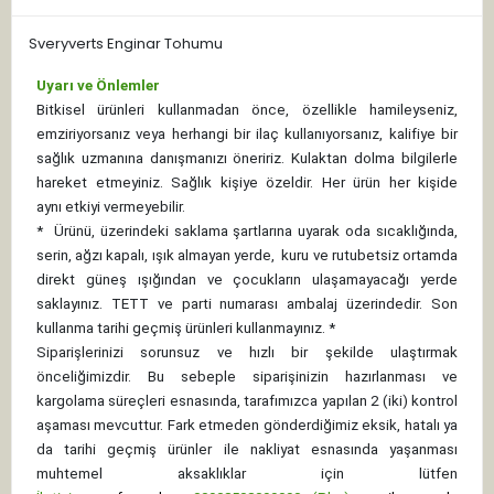
Sveryverts Enginar Tohumu
Uyarı ve Önlemler
Bitkisel ürünleri kullanmadan önce, özellikle hamileyseniz,
emziriyorsanız veya herhangi bir ilaç kullanıyorsanız, kalifiye bir
sağlık uzmanına danışmanızı öneririz. Kulaktan dolma bilgilerle
hareket etmeyiniz. Sağlık kişiye özeldir. Her ürün her kişide
aynı etkiyi vermeyebilir.
*
Ürünü, üzerindeki saklama şartlarına uyarak oda sıcaklığında,
serin, ağzı kapalı, ışık almayan yerde, kuru ve rutubetsiz ortamda
direkt güneş ışığından ve çocukların ulaşamayacağı yerde
saklayınız.
TETT ve parti numarası ambalaj üzerindedir. Son
kullanma tarihi geçmiş ürünleri kullanmayınız. *
Siparişlerinizi sorunsuz ve hızlı bir şekilde ulaştırmak
önceliğimizdir. Bu sebeple siparişinizin hazırlanması ve
kargolama süreçleri esnasında, tarafımızca yapılan 2 (iki) kontrol
aşaması mevcuttur. Fark etmeden gönderdiğimiz eksik, hatalı ya
da tarihi geçmiş ürünler ile nakliyat esnasında yaşanması
muhtemel aksaklıklar için lütfen