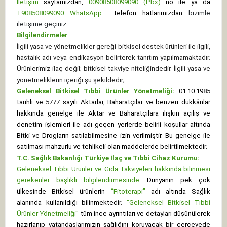
İletişim
sayfamızdan,
00908508099090 (Pbx)
no ile ya da
+
908508099090
WhatsApp
telefon hatlarımızdan
bizimle
iletişime geçiniz.
Bilgilendirmeler
İlgili yasa ve yönetmelikler gereği bitkisel destek ürünleri ile ilgili,
hastalık adı veya endikasyon belirterek tanıtım yapılmamaktadır.
Ürünlerimiz ilaç değil; bitkisel takviye niteliğindedir. İlgili yasa ve
yönetmeliklerin içeriği şu şekildedir;
Geleneksel Bitkisel Tıbbi Ürünler Yönetmeliği:
01.10.1985
tarihli ve 5777 sayılı Aktarlar, Baharatçılar ve benzeri dükkânlar
hakkında genelge ile Aktar ve Baharatçılara ilişkin açılış ve
denetim işlemleri ile adı geçen yerlerde belirli koşullar altında
Bitki ve Drogların satılabilmesine izin verilmiştir. Bu genelge ile
satılması mahzurlu ve tehlikeli olan maddelerde belirtilmektedir.
T.C. Sağlık Bakanlığı Türkiye İlaç ve Tıbbi Cihaz Kurumu:
Geleneksel Tıbbi Ürünler ve Gıda Takviyeleri hakkında bilinmesi
gerekenler başlıklı bilgilendirmesinde:
Dünyanın pek çok
ülkesinde Bitkisel ürünlerin
“Fitoterapi”
adı altında Sağlık
alanında kullanıldığı bilinmektedir.
"Geleneksel Bitkisel Tıbbi
Ürünler Yönetmeliği"
tüm ince ayrıntıları ve detayları düşünülerek
hazırlanıp vatandaşlarımızın sağlığını koruyacak bir çerçevede