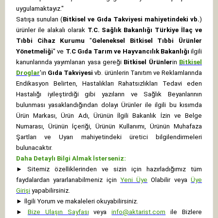
uygulamaktayız."
Satışa sunulan (
Bitkisel ve Gıda Takviyesi mahiyetindeki vb.
)
ürünler ile alakalı olarak
T.C. Sağlık Bakanlığı Türkiye İlaç ve
Tıbbi Cihaz Kurumu
"
Geleneksel Bitkisel Tıbbi Ürünler
Yönetmeliği
" ve
T.C Gıda Tarım ve Hayvancılık Bakanlığı
ilgili
kanunlarında yayımlanan yasa gereği
Bitkisel Ürünler
in
Bitkisel
Droglar
'ın
Gıda Takviyesi
vb. ürünlerin Tanıtım ve Reklamlarında
Endikasyon Belirten, Hastalıkları Rahatsızlıkları Tedavi eden
Hastalığı iyileştirdiği gibi yazıların ve Sağlık Beyanlarının
bulunması yasaklandığından dolayı Ürünler ile ilgili bu kısımda
Ürün Markası, Ürün Adı, Ürünün İlgili Bakanlık İzin ve Belge
Numarası, Ürünün İçeriği, Ürünün Kullanımı, Ürünün Muhafaza
Şartları ve Uyarı mahiyetindeki üretici bilgilendirmeleri
bulunacaktır.
Daha Detaylı Bilgi Almak İsterseniz:
►
Sitemiz özelliklerinden ve sizin için hazırladığımız tüm
faydalardan yararlanabilmeniz için
Yeni Üye
Olabilir veya
Üye
Girişi
yapabilirsiniz.
►
İlgili Yorum ve makaleleri okuyabilirsiniz.
►
Bize Ulaşın Sayfası
veya
info@aktarist.com
ile Bizlere