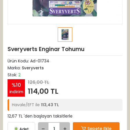
Sveryverts Enginar Tohumu
Ürün Kodu:
Ad-01734
Marka:
Sveryverts
Stok:
2
126,00 TL
%10
114,00 TL
indirim
Havale/EFT ile
113,43 TL
12,67 TL 'den başlayan taksitlerle
Sepete Ekle
Adet