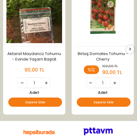
Aktarist Maydanoz Tohumu
Birtaş Domates Tohumu -
- Evinde Yaşam Başlat
Cherry
102,00 TL
90,00 TL
%12
90,00 TL
Adet
Adet
Sepete Ekle
Sepete Ekle