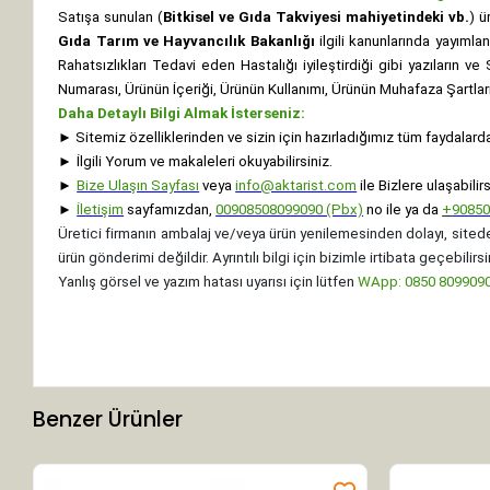
Satışa sunulan (
Bitkisel ve Gıda Takviyesi mahiyetindeki vb.
) ü
Gıda Tarım ve Hayvancılık Bakanlığı
ilgili kanunlarında yayıml
Rahatsızlıkları Tedavi eden Hastalığı iyileştirdiği gibi yazıların v
Numarası, Ürünün İçeriği, Ürünün Kullanımı, Ürünün Muhafaza Şartları 
Daha Detaylı Bilgi Almak İsterseniz:
►
Sitemiz özelliklerinden ve sizin için hazırladığımız tüm faydalard
►
İlgili Yorum ve makaleleri okuyabilirsiniz.
►
Bize Ulaşın Sayfası
veya
info@aktarist.com
ile Bizlere ulaşabilirs
►
İletişim
sayfamızdan,
00908508099090 (Pbx)
no ile ya da
+
9085
Üretici firmanın ambalaj ve/veya ürün yenilemesinden dolayı, sitede
ürün gönderimi değildir. Ayrıntılı bilgi için bizimle irtibata geçebilirsi
Yanlış görsel ve yazım hatası uyarısı için lütfen
WApp: 0850 8099090 
Benzer Ürünler