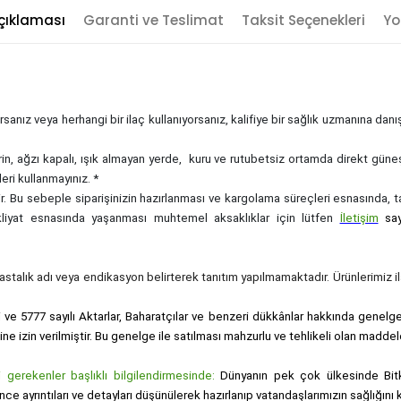
çıklaması
Garanti ve Teslimat
Taksit Seçenekleri
Yo
sanız veya herhangi bir ilaç kullanıyorsanız, kalifiye bir sağlık uzmanına dan
rin, ağzı kapalı, ışık almayan yerde, kuru ve rutubetsiz ortamda direkt güne
eri kullanmayınız. *
zdir. Bu sebeple siparişinizin hazırlanması ve kargolama süreçleri esnasında,
akliyat esnasında yaşanması muhtemel aksaklıklar için lütfen
İletişim
sa
, hastalık adı veya endikasyon belirterek tanıtım yapılmamaktadır. Ürünlerimiz ila
i ve 5777 sayılı Aktarlar, Baharatçılar ve benzeri dükkânlar hakkında genelge i
sine izin verilmiştir. Bu genelge ile satılması mahzurlu ve tehlikeli olan maddel
gerekenler başlıklı bilgilendirmesinde:
Dünyanın pek çok ülkesinde Bitk
nce ayrıntıları ve detayları düşünülerek hazırlanıp vatandaşlarımızın sağlığı