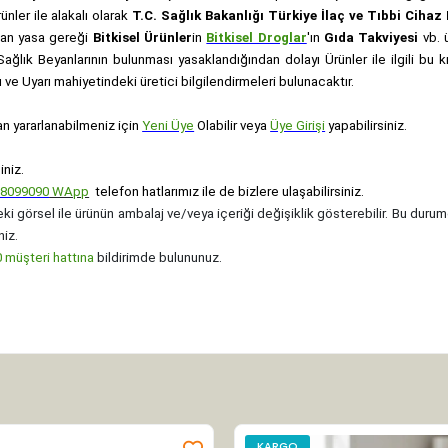
rünler ile alakalı olarak
T.C. Sağlık Bakanlığı Türkiye İlaç ve Tıbbi Ciha
anan yasa gereği
Bitkisel Ürünler
in
Bitkisel Droglar
'ın
Gıda Takviyesi
vb. ü
e Sağlık Beyanlarının bulunması yasaklandığından dolayı Ürünler ile ilgili bu
ve Uyarı mahiyetindeki üretici bilgilendirmeleri bulunacaktır.
an yararlanabilmeniz için
Yeni Üye
Olabilir veya
Üye Girişi
yapabilirsiniz.
iniz.
08099090
WApp
telefon hatlarımız ile de bizlere ulaşabilirsiniz.
ki görsel ile ürünün ambalaj ve/veya içeriği değişiklik gösterebilir. Bu durum
niz.
müşteri hattına
bildirimde bulununuz.
KARGO