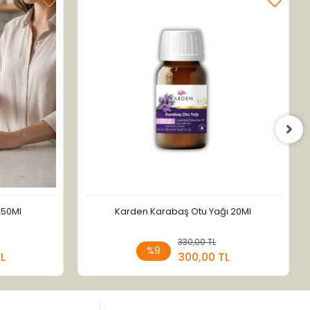
250Ml
Karden Karabaş Otu Yağı 20Ml
 Ekle
330,00 TL
Sepete Ekle
%9
TL
300,00 TL
Adet