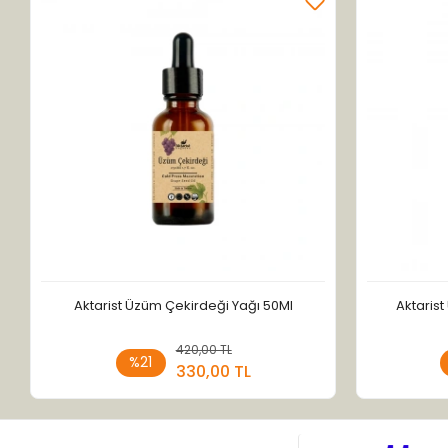
Aktarist Üzüm Çekirdeği Yağı 50Ml
Aktaris
420,00 TL
Sepete Ekle
%21
330,00 TL
Adet