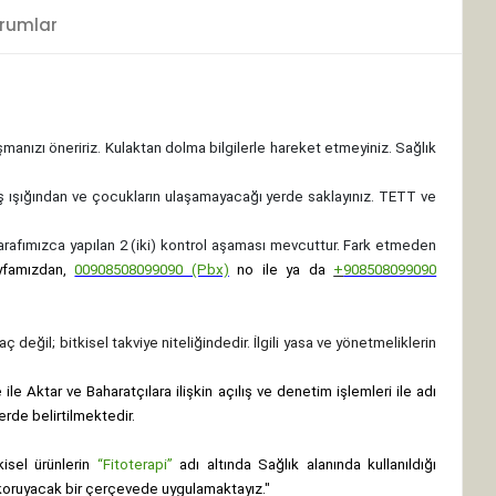
rumlar
ışmanızı öneririz. Kulaktan dolma bilgilerle hareket etmeyiniz. Sağlık
ş ışığından ve çocukların ulaşamayacağı yerde saklayınız.
TETT ve
 tarafımızca yapılan 2 (iki) kontrol aşaması mevcuttur. Fark etmeden
yfamızdan,
00908508099090 (Pbx)
no ile ya da
+
908508099090
ç değil; bitkisel takviye niteliğindedir. İlgili yasa ve yönetmeliklerin
le Aktar ve Baharatçılara ilişkin açılış ve denetim işlemleri ile adı
erde belirtilmektedir.
isel ürünlerin
“Fitoterapi”
adı altında Sağlık alanında kullanıldığı
nı koruyacak bir çerçevede uygulamaktayız."