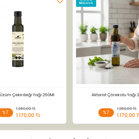
BEDAVA
t Üzüm Çekirdeği Yağı 250Ml
Aktarist Çörekotu Yağı 
1.260,00 TL
Sepete Ekle
1.260,00 TL
Sepete
%7
%7
1.170,00 TL
1.170,00 
Adet
Adet