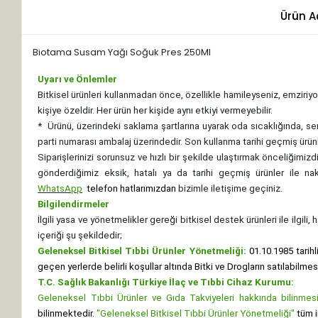
Ürün A
Biotama Susam Yağı Soğuk Pres 250Ml
Uyarı ve Önlemler
Bitkisel ürünleri kullanmadan önce, özellikle hamileyseniz, emziriyor
kişiye özeldir. Her ürün her kişide aynı etkiyi vermeyebilir.
*
Ürünü, üzerindeki saklama şartlarına uyarak oda sıcaklığında, se
parti numarası ambalaj üzerindedir. Son kullanma tarihi geçmiş ürünl
Siparişlerinizi sorunsuz ve hızlı bir şekilde ulaştırmak önceliğimi
gönderdiğimiz eksik, hatalı ya da tarihi geçmiş ürünler ile n
WhatsApp
telefon hatlarımızdan
bizimle iletişime geçiniz.
Bilgilendirmeler
İlgili yasa ve yönetmelikler gereği bitkisel destek ürünleri ile ilgili
içeriği şu şekildedir;
Geleneksel Bitkisel Tıbbi Ürünler Yönetmeliği:
01.10.1985 tarihl
geçen yerlerde belirli koşullar altında Bitki ve Drogların satılabilme
T.C. Sağlık Bakanlığı Türkiye İlaç ve Tıbbi Cihaz Kurumu:
Geleneksel Tıbbi Ürünler ve Gıda Takviyeleri hakkında bilinmesi 
bilinmektedir.
"Geleneksel Bitkisel Tıbbi Ürünler Yönetmeliği"
tüm i