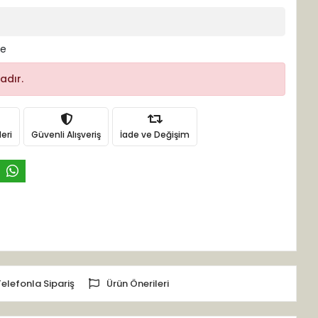
le
adır.
eri
Güvenli Alışveriş
İade ve Değişim
Telefonla Sipariş
Ürün Önerileri