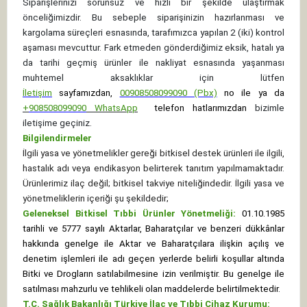
Siparişlerinizi sorunsuz ve hızlı bir şekilde ulaştırmak
önceliğimizdir. Bu sebeple siparişinizin hazırlanması ve
kargolama süreçleri esnasında, tarafımızca yapılan 2 (iki) kontrol
aşaması mevcuttur. Fark etmeden gönderdiğimiz eksik, hatalı ya
da tarihi geçmiş ürünler ile nakliyat esnasında yaşanması
muhtemel aksaklıklar için lütfen
İletişim
sayfamızdan,
00908508099090 (Pbx)
no ile ya da
+
908508099090
WhatsApp
telefon hatlarımızdan
bizimle
iletişime geçiniz.
Bilgilendirmeler
İlgili yasa ve yönetmelikler gereği bitkisel destek ürünleri ile ilgili,
hastalık adı veya endikasyon belirterek tanıtım yapılmamaktadır.
Ürünlerimiz ilaç değil; bitkisel takviye niteliğindedir. İlgili yasa ve
yönetmeliklerin içeriği şu şekildedir;
Geleneksel Bitkisel Tıbbi Ürünler Yönetmeliği:
01.10.1985
tarihli ve 5777 sayılı Aktarlar, Baharatçılar ve benzeri dükkânlar
hakkında genelge ile Aktar ve Baharatçılara ilişkin açılış ve
denetim işlemleri ile adı geçen yerlerde belirli koşullar altında
Bitki ve Drogların satılabilmesine izin verilmiştir. Bu genelge ile
satılması mahzurlu ve tehlikeli olan maddelerde belirtilmektedir.
T.C. Sağlık Bakanlığı Türkiye İlaç ve Tıbbi Cihaz Kurumu: