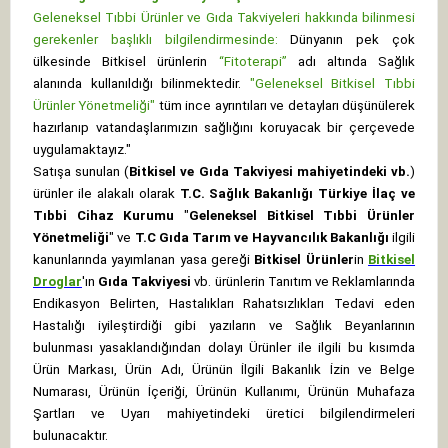
Geleneksel Tıbbi Ürünler ve Gıda Takviyeleri hakkında bilinmesi
gerekenler başlıklı bilgilendirmesinde:
Dünyanın pek çok
ülkesinde Bitkisel ürünlerin
“Fitoterapi”
adı altında Sağlık
alanında kullanıldığı bilinmektedir.
"Geleneksel Bitkisel Tıbbi
Ürünler Yönetmeliği"
tüm ince ayrıntıları ve detayları düşünülerek
hazırlanıp vatandaşlarımızın sağlığını koruyacak bir çerçevede
uygulamaktayız."
Satışa sunulan (
Bitkisel ve Gıda Takviyesi mahiyetindeki vb.
)
ürünler ile alakalı olarak
T.C. Sağlık Bakanlığı Türkiye İlaç ve
Tıbbi Cihaz Kurumu
"
Geleneksel Bitkisel Tıbbi Ürünler
Yönetmeliği
" ve
T.C Gıda Tarım ve Hayvancılık Bakanlığı
ilgili
kanunlarında yayımlanan yasa gereği
Bitkisel Ürünler
in
Bitkisel
Droglar
'ın
Gıda Takviyesi
vb. ürünlerin Tanıtım ve Reklamlarında
Endikasyon Belirten, Hastalıkları Rahatsızlıkları Tedavi eden
Hastalığı iyileştirdiği gibi yazıların ve Sağlık Beyanlarının
bulunması yasaklandığından dolayı Ürünler ile ilgili bu kısımda
Ürün Markası, Ürün Adı, Ürünün İlgili Bakanlık İzin ve Belge
Numarası, Ürünün İçeriği, Ürünün Kullanımı, Ürünün Muhafaza
Şartları ve Uyarı mahiyetindeki üretici bilgilendirmeleri
bulunacaktır.