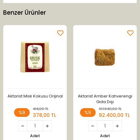
Benzer Ürünler
Aktarist Misk Kokusu Orijinal
Aktarist Amber Kahverengi
Gıda Dışı
414,00 TL
101.640,00 TL
%9
%9
378,00 TL
92.400,00 TL
Adet
Adet