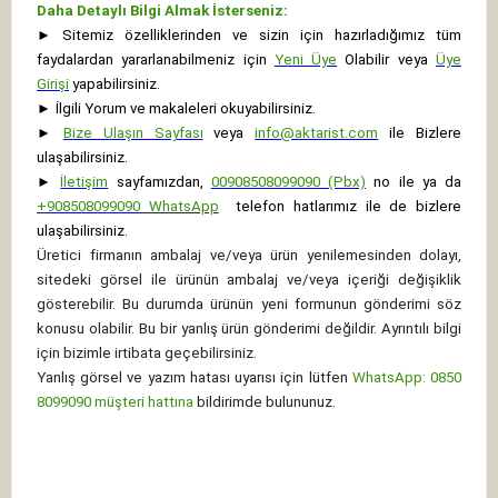
Daha Detaylı Bilgi Almak İsterseniz:
►
Sitemiz özelliklerinden ve sizin için hazırladığımız tüm
faydalardan yararlanabilmeniz için
Yeni Üye
Olabilir veya
Üye
Girişi
yapabilirsiniz.
►
İlgili Yorum ve makaleleri okuyabilirsiniz.
►
Bize Ulaşın Sayfası
veya
info@aktarist.com
ile Bizlere
ulaşabilirsiniz.
►
İletişim
sayfamızdan,
00908508099090 (Pbx)
no ile ya da
+
908508099090
WhatsApp
telefon hatlarımız ile de bizlere
ulaşabilirsiniz.
Üretici firmanın ambalaj ve/veya ürün yenilemesinden dolayı,
sitedeki görsel ile ürünün ambalaj ve/veya içeriği değişiklik
gösterebilir. Bu durumda ürünün yeni formunun gönderimi söz
konusu olabilir. Bu bir yanlış ürün gönderimi değildir. Ayrıntılı bilgi
için bizimle irtibata geçebilirsiniz.
Yanlış görsel ve yazım hatası uyarısı için lütfen
WhatsApp: 0850
8099090 müşteri hattına
bildirimde bulununuz.