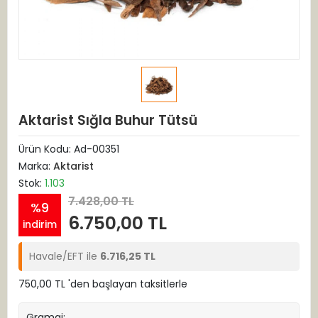
Aktarist Sığla Buhur Tütsü
Ürün Kodu:
Ad-00351
Marka:
Aktarist
Stok:
1.103
7.428,00 TL
%9
6.750,00 TL
indirim
Havale/EFT ile
6.716,25 TL
750,00 TL 'den başlayan taksitlerle
Gramaj: