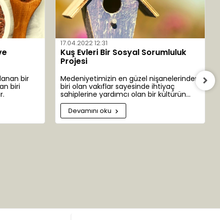
'dan yapacağınız alışverişlerde kaliteyi, uygun fiyatlarla bulabilirsiniz!
17.04.2022 12:31
ve
Kuş Evleri Bir Sosyal Sorumluluk
Projesi
lanan bir
Medeniyetimizin en güzel nişanelerinden
an biri
biri olan vakıflar sayesinde ihtiyaç
r.
sahiplerine yardımcı olan bir kültürün
emanetçisiyiz. İhtiyaç sahibi bazen insan
bazen bitki bazen de hayvanlar
Devamını oku
olabilmektedir. Bazen de dünyamızın ta
kendisi.