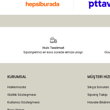
Bee Garden
Bidoğa
Bilge İlaç
Bio Vitals
Biobella
Biotama
Hızlı Teslimat
Birtaş
Siparişleriniz en kısa sürede elinize ulaşır.
Güv
Black Natural
Blue Ocean
Bombax
KURUMSAL
MÜŞTERİ HİZ
Bozkurt
Hakkımızda
Sıkça Sorulan
Çavuşoğlu
Gizlilik Sözleşmesi
Sipariş Takip
Çaykur
Kullanıcı Sözleşmesi
Havale Bildirim
Cemilefendi
Bize Ulaşın