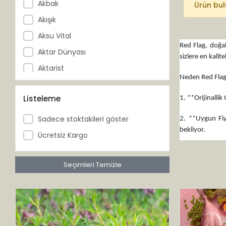
Akbak
Ürün bu
Akışık
Aksu Vital
Red Flag, doğal
Aktar Dünyası
sizlere en kali
Aktarist
Neden Red Flag 
Akzer
Listeleme
1. **Orijinallik
Al-Ahzar
Al-Muaz
Sadece stoktakileri göster
2. **Uygun Fiya
bekliyor.
Al-Şifa
Ücretsiz Kargo
Altıncezve
3. **Çeşitli Ürü
adreste buluşu
Anadolu Ziraat
Seçimleri Temizle
Ancora Life
4. **Doğal ve Et
uzak tutun.
Arga
Arifoğlu
5. **Hızlı ve Gü
ürünleri kolayca