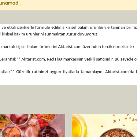
lunamadı.
 ve etkili içeriklerle formüle edilmiş kişisel bakım ürünleriyle tanınan bir m
teli kişisel bakım ürünlerini sunmaktan gurur duyuyoruz.
markalı kişisel bakım ürünlerini Aktarist.com üzerinden tercih etmelisiniz?
 Garantisi:** Aktarist.com, Red Flag markasının yetkili satıcısıdır. Bu sayede ori
tlar:** Güzellik rutininizi uygun fiyatlarla tamamlayın. Aktarist.com'da R
n Yelpazesi:** Red Flag markası altında çeşitli kişisel bakım ürünleri bulunma
n.
kili İçerikler:** Red Flag kişisel bakım ürünleri, doğal ve etkili içeriklerle
venli Teslimat:** Aktarist.com, hızlı ve güvenli teslimat hizmetiyle Red Flag m
 temin edebilirsiniz.