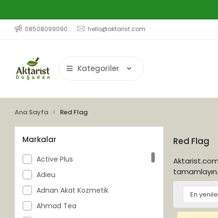
08508099090
hello@aktarist.com
Kategoriler
Ana Sayfa
Red Flag
Markalar
Red Flag
Active Plus
Aktarist.com'
tamamlayın
Adieu
Adnan Akat Kozmetik
Ahmad Tea