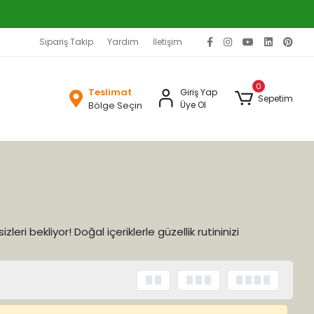
Sipariş Takip
Yardım
İletişim
0
Teslimat
Giriş Yap
Sepetim
Bölge Seçin
Üye Ol
eri bekliyor! Doğal içeriklerle güzellik rutininizi