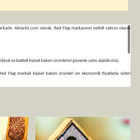
arkadır. Aktarist.com olarak, Red Flag markasının yetkili satıcısı olarak
jinal ve kaliteli kişisel bakım ürünlerini güvenle satın alabilirsiniz.
ed Flag markalı kişisel bakım ürünleri en ekonomik fiyatlarla sizleri
ktadır. Cilt bakımı, saç bakımı, vücut bakımı ve daha fazlası için tek bir
 formüle edilmiştir. Günlük bakım rutininizi kimyasal katkı maddelerinden
arkalı kişisel bakım ürünlerini kapınıza kadar getiriyor. İhtiyacınız olan