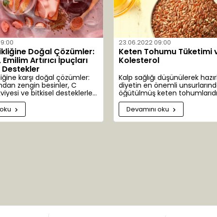
 kişisel bakım ürünleriyle güzelliğinizi ve bakımınızı destekleyin. Aktarist.com
09:00
23.06.2022 09:00
ikliğine Doğal Çözümler:
Keten Tohumu Tüketimi 
Emilim Artırıcı İpuçları
Kolesterol
l Destekler
liğine karşı doğal çözümler:
Kalp sağlığı düşünülerek hazır
ndan zengin besinler, C
diyetin en önemli unsurlarınd
viyesi ve bitkisel desteklerle
öğütülmüş keten tohumlarıdı
üretimi.
 oku
Devamını oku