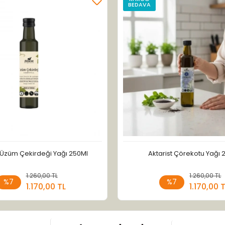
BEDAVA
t Üzüm Çekirdeği Yağı 250Ml
Aktarist Çörekotu Yağı 
1.260,00 TL
Sepete Ekle
1.260,00 TL
Sepete
%7
%7
1.170,00 TL
1.170,00 
Adet
Adet