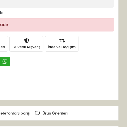
le
adır.
eri
Güvenli Alışveriş
İade ve Değişim
Telefonla Sipariş
Ürün Önerileri