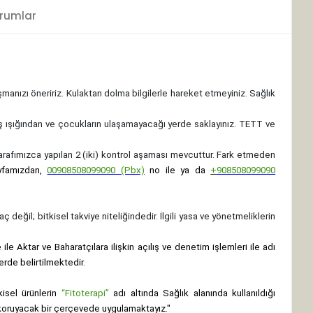
rumlar
ışmanızı öneririz. Kulaktan dolma bilgilerle hareket etmeyiniz. Sağlık
ş ışığından ve çocukların ulaşamayacağı yerde saklayınız.
TETT ve
 tarafımızca yapılan 2 (iki) kontrol aşaması mevcuttur. Fark etmeden
yfamızdan,
00908508099090 (Pbx)
no ile ya da
+
908508099090
ç değil; bitkisel takviye niteliğindedir. İlgili yasa ve yönetmeliklerin
le Aktar ve Baharatçılara ilişkin açılış ve denetim işlemleri ile adı
erde belirtilmektedir.
isel ürünlerin
“Fitoterapi”
adı altında Sağlık alanında kullanıldığı
nı koruyacak bir çerçevede uygulamaktayız."