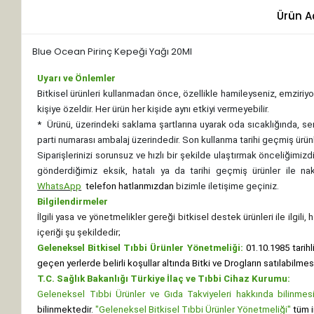
Ürün A
Blue Ocean Pirinç Kepeği Yağı 20Ml
Uyarı ve Önlemler
Bitkisel ürünleri kullanmadan önce, özellikle hamileyseniz, emziriyor
kişiye özeldir. Her ürün her kişide aynı etkiyi vermeyebilir.
*
Ürünü, üzerindeki saklama şartlarına uyarak oda sıcaklığında, se
parti numarası ambalaj üzerindedir. Son kullanma tarihi geçmiş ürünl
Siparişlerinizi sorunsuz ve hızlı bir şekilde ulaştırmak önceliğimi
gönderdiğimiz eksik, hatalı ya da tarihi geçmiş ürünler ile n
WhatsApp
telefon hatlarımızdan
bizimle iletişime geçiniz.
Bilgilendirmeler
İlgili yasa ve yönetmelikler gereği bitkisel destek ürünleri ile ilgili
içeriği şu şekildedir;
Geleneksel Bitkisel Tıbbi Ürünler Yönetmeliği:
01.10.1985 tarihl
geçen yerlerde belirli koşullar altında Bitki ve Drogların satılabilme
T.C. Sağlık Bakanlığı Türkiye İlaç ve Tıbbi Cihaz Kurumu:
Geleneksel Tıbbi Ürünler ve Gıda Takviyeleri hakkında bilinmesi 
bilinmektedir.
"Geleneksel Bitkisel Tıbbi Ürünler Yönetmeliği"
tüm i