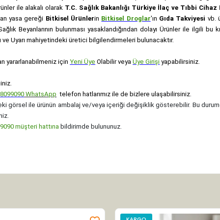
rünler ile alakalı olarak
T.C. Sağlık Bakanlığı Türkiye İlaç ve Tıbbi Ciha
anan yasa gereği
Bitkisel Ürünler
in
Bitkisel Droglar
'ın
Gıda Takviyesi
vb. ü
e Sağlık Beyanlarının bulunması yasaklandığından dolayı Ürünler ile ilgili bu
ve Uyarı mahiyetindeki üretici bilgilendirmeleri bulunacaktır.
an yararlanabilmeniz için
Yeni Üye
Olabilir veya
Üye Girişi
yapabilirsiniz.
iniz.
08099090
WhatsApp
telefon hatlarımız ile de bizlere ulaşabilirsiniz.
ki görsel ile ürünün ambalaj ve/veya içeriği değişiklik gösterebilir. Bu durum
niz.
090 müşteri hattına
bildirimde bulununuz.
KARGO