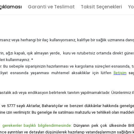
çıklaması
Garanti ve Teslimat
Taksit Seçenekleri
Yo
sanız veya herhangi bir ilaç kullanıyorsanız, kalifiye bir sağlık uzmanına dan
rin, ağzı kapalı, ışık almayan yerde, kuru ve rutubetsiz ortamda direkt güne
eri kullanmayınız. *
zdir. Bu sebeple siparişinizin hazırlanması ve kargolama süreçleri esnasında,
akliyat esnasında yaşanması muhtemel aksaklıklar için lütfen
İletişim
sa
, hastalık adı veya endikasyon belirterek tanıtım yapılmamaktadır. Ürünlerimiz ila
i ve 5777 sayılı Aktarlar, Baharatçılar ve benzeri dükkânlar hakkında genelge i
sine izin verilmiştir. Bu genelge ile satılması mahzurlu ve tehlikeli olan maddel
gerekenler başlıklı bilgilendirmesinde:
Dünyanın pek çok ülkesinde Bitk
nce ayrıntıları ve detayları düşünülerek hazırlanıp vatandaşlarımızın sağlığı