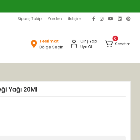
Sipariş Takip
Yardım
İletişim
0
Teslimat
Giriş Yap
Sepetim
Bölge Seçin
Üye Ol
eği Yağı 20Ml