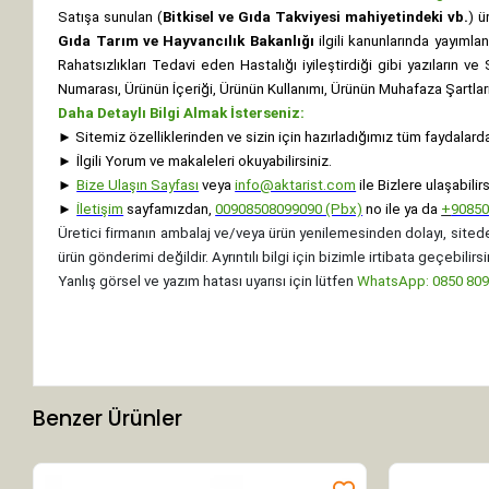
Satışa sunulan (
Bitkisel ve Gıda Takviyesi mahiyetindeki vb.
) ü
Gıda Tarım ve Hayvancılık Bakanlığı
ilgili kanunlarında yayıml
Rahatsızlıkları Tedavi eden Hastalığı iyileştirdiği gibi yazıların v
Numarası, Ürünün İçeriği, Ürünün Kullanımı, Ürünün Muhafaza Şartları 
Daha Detaylı Bilgi Almak İsterseniz:
►
Sitemiz özelliklerinden ve sizin için hazırladığımız tüm faydalard
►
İlgili Yorum ve makaleleri okuyabilirsiniz.
►
Bize Ulaşın Sayfası
veya
info@aktarist.com
ile Bizlere ulaşabilirs
►
İletişim
sayfamızdan,
00908508099090 (Pbx)
no ile ya da
+
9085
Üretici firmanın ambalaj ve/veya ürün yenilemesinden dolayı, sitede
ürün gönderimi değildir. Ayrıntılı bilgi için bizimle irtibata geçebilirsi
Yanlış görsel ve yazım hatası uyarısı için lütfen
WhatsApp: 0850 8099
Benzer Ürünler