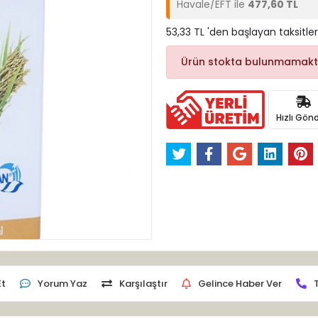
Havale/EFT ile
477,60 TL
53,33 TL 'den başlayan taksitler
Ürün stokta bulunmamakt
Hızlı Gönd
Et
Yorum Yaz
Karşılaştır
Gelince Haber Ver