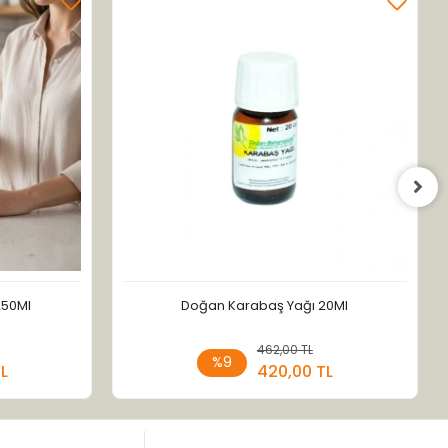
250Ml
Doğan Karabaş Yağı 20Ml
 Ekle
462,00 TL
Sepete Ekle
%9
TL
420,00 TL
Adet