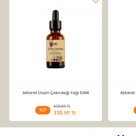
Aktarist Üzüm Çekirdeği Yağı 50Ml
Aktaris
420,00 TL
Sepete Ekle
%21
330,00 TL
Adet