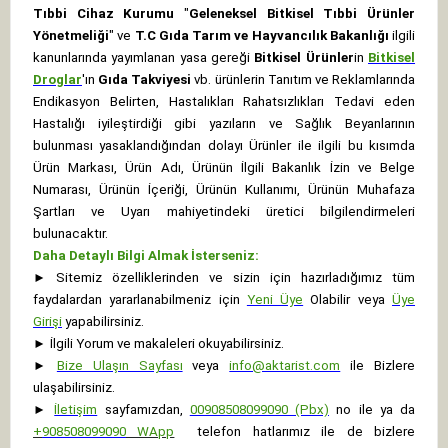
Tıbbi Cihaz Kurumu
"
Geleneksel Bitkisel Tıbbi Ürünler
Yönetmeliği
" ve
T.C Gıda Tarım ve Hayvancılık Bakanlığı
ilgili
kanunlarında yayımlanan yasa gereği
Bitkisel Ürünler
in
Bitkisel
Droglar
'ın
Gıda Takviyesi
vb. ürünlerin Tanıtım ve Reklamlarında
Endikasyon Belirten, Hastalıkları Rahatsızlıkları Tedavi eden
Hastalığı iyileştirdiği gibi yazıların ve Sağlık Beyanlarının
bulunması yasaklandığından dolayı Ürünler ile ilgili bu kısımda
Ürün Markası, Ürün Adı, Ürünün İlgili Bakanlık İzin ve Belge
Numarası, Ürünün İçeriği, Ürünün Kullanımı, Ürünün Muhafaza
Şartları ve Uyarı mahiyetindeki üretici bilgilendirmeleri
bulunacaktır.
Daha Detaylı Bilgi Almak İsterseniz:
►
Sitemiz özelliklerinden ve sizin için hazırladığımız tüm
faydalardan yararlanabilmeniz için
Yeni Üye
Olabilir veya
Üye
Girişi
yapabilirsiniz.
►
İlgili Yorum ve makaleleri okuyabilirsiniz.
►
Bize Ulaşın Sayfası
veya
info@aktarist.com
ile Bizlere
ulaşabilirsiniz.
►
İletişim
sayfamızdan,
00908508099090 (Pbx)
no ile ya da
+
908508099090
WApp
telefon hatlarımız ile de bizlere