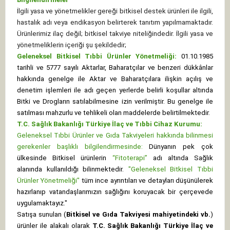
İlgili yasa ve yönetmelikler gereği bitkisel destek ürünleri ile ilgili,
hastalık adı veya endikasyon belirterek tanıtım yapılmamaktadır.
Ürünlerimiz ilaç değil; bitkisel takviye niteliğindedir. İlgili yasa ve
yönetmeliklerin içeriği şu şekildedir;
Geleneksel Bitkisel Tıbbi Ürünler Yönetmeliği:
01.10.1985
tarihli ve 5777 sayılı Aktarlar, Baharatçılar ve benzeri dükkânlar
hakkında genelge ile Aktar ve Baharatçılara ilişkin açılış ve
denetim işlemleri ile adı geçen yerlerde belirli koşullar altında
Bitki ve Drogların satılabilmesine izin verilmiştir. Bu genelge ile
satılması mahzurlu ve tehlikeli olan maddelerde belirtilmektedir.
T.C. Sağlık Bakanlığı Türkiye İlaç ve Tıbbi Cihaz Kurumu:
Geleneksel Tıbbi Ürünler ve Gıda Takviyeleri hakkında bilinmesi
gerekenler başlıklı bilgilendirmesinde:
Dünyanın pek çok
ülkesinde Bitkisel ürünlerin
“Fitoterapi”
adı altında Sağlık
alanında kullanıldığı bilinmektedir.
"Geleneksel Bitkisel Tıbbi
Ürünler Yönetmeliği"
tüm ince ayrıntıları ve detayları düşünülerek
hazırlanıp vatandaşlarımızın sağlığını koruyacak bir çerçevede
uygulamaktayız."
Satışa sunulan (
Bitkisel ve Gıda Takviyesi mahiyetindeki vb.
)
ürünler ile alakalı olarak
T.C. Sağlık Bakanlığı Türkiye İlaç ve