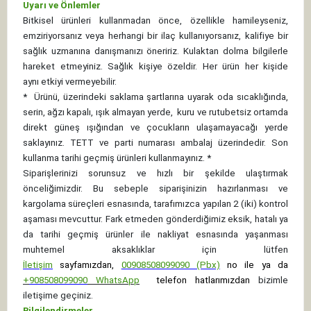
Uyarı ve Önlemler
Bitkisel ürünleri kullanmadan önce, özellikle hamileyseniz,
emziriyorsanız veya herhangi bir ilaç kullanıyorsanız, kalifiye bir
sağlık uzmanına danışmanızı öneririz. Kulaktan dolma bilgilerle
hareket etmeyiniz. Sağlık kişiye özeldir. Her ürün her kişide
aynı etkiyi vermeyebilir.
*
Ürünü, üzerindeki saklama şartlarına uyarak oda sıcaklığında,
serin, ağzı kapalı, ışık almayan yerde, kuru ve rutubetsiz ortamda
direkt güneş ışığından ve çocukların ulaşamayacağı yerde
saklayınız.
TETT ve parti numarası ambalaj üzerindedir. Son
kullanma tarihi geçmiş ürünleri kullanmayınız. *
Siparişlerinizi sorunsuz ve hızlı bir şekilde ulaştırmak
önceliğimizdir. Bu sebeple siparişinizin hazırlanması ve
kargolama süreçleri esnasında, tarafımızca yapılan 2 (iki) kontrol
aşaması mevcuttur. Fark etmeden gönderdiğimiz eksik, hatalı ya
da tarihi geçmiş ürünler ile nakliyat esnasında yaşanması
muhtemel aksaklıklar için lütfen
İletişim
sayfamızdan,
00908508099090 (Pbx)
no ile ya da
+
908508099090
WhatsApp
telefon hatlarımızdan
bizimle
iletişime geçiniz.
Bilgilendirmeler