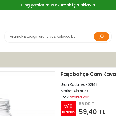
Blog yazılarımızı okumak için tıklayın
Paşabahçe Cam Kavan
Ürün Kodu:
Ad-02145
Marka:
Aktarist
Stok:
Stokta yok
66,00 TL
%10
59,40 TL
indirim