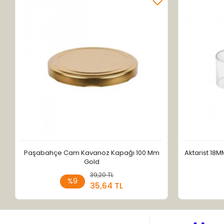
Paşabahçe Cam Kavanoz Kapağı 100 Mm
Aktarist 18M
Gold
39,20 TL
Sepete Ekle
%9
35,64 TL
Adet