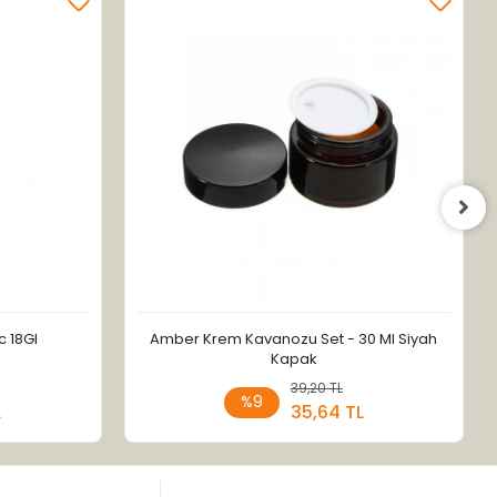
c 18Gl
Amber Krem Kavanozu Set - 30 Ml Siyah
Kapak
 Ekle
39,20 TL
Sepete Ekle
%9
L
35,64 TL
Adet