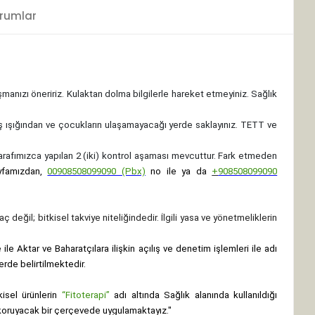
rumlar
ışmanızı öneririz. Kulaktan dolma bilgilerle hareket etmeyiniz. Sağlık
ş ışığından ve çocukların ulaşamayacağı yerde saklayınız.
TETT ve
 tarafımızca yapılan 2 (iki) kontrol aşaması mevcuttur. Fark etmeden
yfamızdan,
00908508099090 (Pbx)
no ile ya da
+
908508099090
ç değil; bitkisel takviye niteliğindedir. İlgili yasa ve yönetmeliklerin
le Aktar ve Baharatçılara ilişkin açılış ve denetim işlemleri ile adı
erde belirtilmektedir.
isel ürünlerin
“Fitoterapi”
adı altında Sağlık alanında kullanıldığı
nı koruyacak bir çerçevede uygulamaktayız."