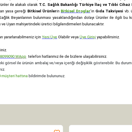
rünler ile alakalı olarak
T.C. Sağlık Bakanlığı Türkiye İlaç ve Tıbbi Ciha
anan yasa gereği
Bitkisel Ürünler
in
Bitkisel Droglar
'ın
Gıda Takviyesi
vb. ü
e Sağlık Beyanlarının bulunması yasaklandığından dolayı Ürünler ile ilgili bu
ve Uyarı mahiyetindeki üretici bilgilendirmeleri bulunacaktır.
an yararlanabilmeniz için
Yeni Üye
Olabilir veya
Üye Girişi
yapabilirsiniz.
iniz.
08099090
WApp
telefon hatlarımız ile de bizlere ulaşabilirsiniz.
ki görsel ile ürünün ambalaj ve/veya içeriği değişiklik gösterebilir. Bu durum
niz.
müşteri hattına
bildirimde bulununuz.