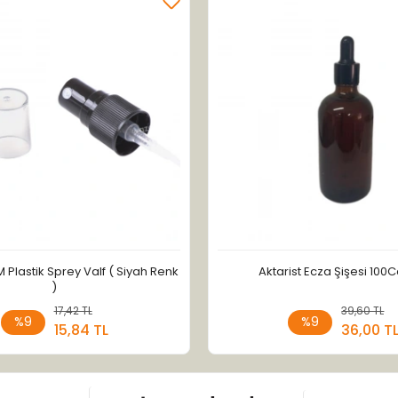
M Plastik Sprey Valf ( Siyah Renk
Aktarist Ecza Şişesi 100C
)
17,42 TL
Sepete Ekle
39,60 TL
Sepete
%9
%9
15,84 TL
36,00 T
Adet
Adet