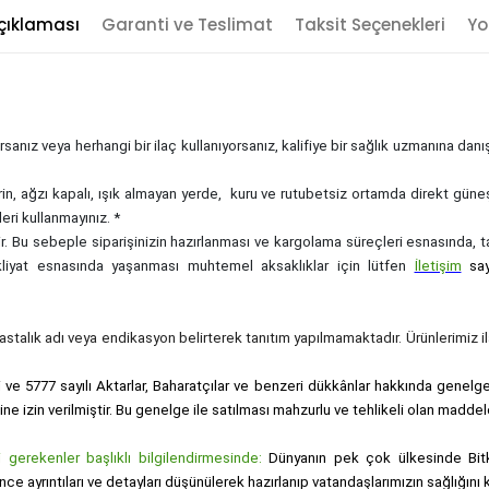
çıklaması
Garanti ve Teslimat
Taksit Seçenekleri
Yo
sanız veya herhangi bir ilaç kullanıyorsanız, kalifiye bir sağlık uzmanına dan
rin, ağzı kapalı, ışık almayan yerde, kuru ve rutubetsiz ortamda direkt güne
eri kullanmayınız. *
zdir. Bu sebeple siparişinizin hazırlanması ve kargolama süreçleri esnasında,
akliyat esnasında yaşanması muhtemel aksaklıklar için lütfen
İletişim
sa
, hastalık adı veya endikasyon belirterek tanıtım yapılmamaktadır. Ürünlerimiz ila
i ve 5777 sayılı Aktarlar, Baharatçılar ve benzeri dükkânlar hakkında genelge i
sine izin verilmiştir. Bu genelge ile satılması mahzurlu ve tehlikeli olan maddel
gerekenler başlıklı bilgilendirmesinde:
Dünyanın pek çok ülkesinde Bitk
nce ayrıntıları ve detayları düşünülerek hazırlanıp vatandaşlarımızın sağlığı