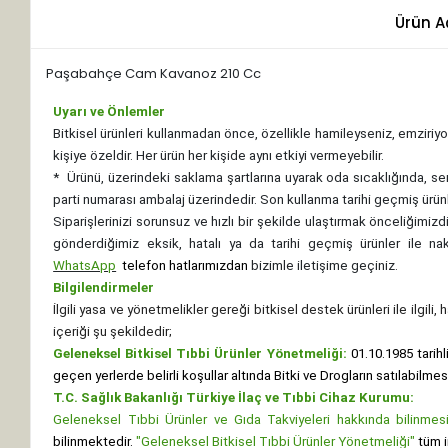
Ürün A
Paşabahçe Cam Kavanoz 210 Cc
Uyarı ve Önlemler
Bitkisel ürünleri kullanmadan önce, özellikle hamileyseniz, emziriyor
kişiye özeldir. Her ürün her kişide aynı etkiyi vermeyebilir.
*
Ürünü, üzerindeki saklama şartlarına uyarak oda sıcaklığında, se
parti numarası ambalaj üzerindedir. Son kullanma tarihi geçmiş ürünl
Siparişlerinizi sorunsuz ve hızlı bir şekilde ulaştırmak önceliğimi
gönderdiğimiz eksik, hatalı ya da tarihi geçmiş ürünler ile n
WhatsApp
telefon hatlarımızdan
bizimle iletişime geçiniz.
Bilgilendirmeler
İlgili yasa ve yönetmelikler gereği bitkisel destek ürünleri ile ilgili
içeriği şu şekildedir;
Geleneksel Bitkisel Tıbbi Ürünler Yönetmeliği:
01.10.1985 tarihl
geçen yerlerde belirli koşullar altında Bitki ve Drogların satılabilme
T.C. Sağlık Bakanlığı Türkiye İlaç ve Tıbbi Cihaz Kurumu:
Geleneksel Tıbbi Ürünler ve Gıda Takviyeleri hakkında bilinmesi 
bilinmektedir.
"Geleneksel Bitkisel Tıbbi Ürünler Yönetmeliği"
tüm i