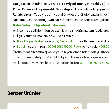
Satışa sunulan (
Bitkisel ve Gıda Takviyesi mahiyetindeki vb.
) ü
Gıda Tarım ve Hayvancılık Bakanlığı
ilgili kanunlarında yayıml
Rahatsızlıkları Tedavi eden Hastalığı iyileştirdiği gibi yazıların v
Numarası, Ürünün İçeriği, Ürünün Kullanımı, Ürünün Muhafaza Şartları 
Daha Detaylı Bilgi Almak İsterseniz:
►
Sitemiz özelliklerinden ve sizin için hazırladığımız tüm faydalard
►
İlgili Yorum ve makaleleri okuyabilirsiniz.
►
Bize Ulaşın Sayfası
veya
info@aktarist.com
ile Bizlere ulaşabilirs
►
İletişim
sayfamızdan,
00908508099090 (Pbx)
no ile ya da
+
9085
Üretici firmanın ambalaj ve/veya ürün yenilemesinden dolayı, sitede
ürün gönderimi değildir. Ayrıntılı bilgi için bizimle irtibata geçebilirsi
Yanlış görsel ve yazım hatası uyarısı için lütfen
WApp: 0850 8099090 
Benzer Ürünler