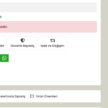
le
adır.
eri
Güvenli Alışveriş
İade ve Değişim
Telefonla Sipariş
Ürün Önerileri