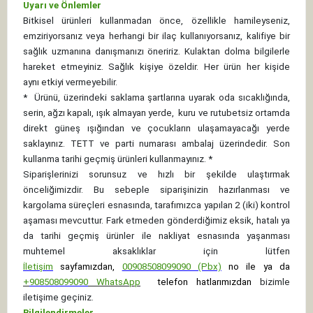
Uyarı ve Önlemler
Bitkisel ürünleri kullanmadan önce, özellikle hamileyseniz,
emziriyorsanız veya herhangi bir ilaç kullanıyorsanız, kalifiye bir
sağlık uzmanına danışmanızı öneririz. Kulaktan dolma bilgilerle
hareket etmeyiniz. Sağlık kişiye özeldir. Her ürün her kişide
aynı etkiyi vermeyebilir.
*
Ürünü, üzerindeki saklama şartlarına uyarak oda sıcaklığında,
serin, ağzı kapalı, ışık almayan yerde, kuru ve rutubetsiz ortamda
direkt güneş ışığından ve çocukların ulaşamayacağı yerde
saklayınız.
TETT ve parti numarası ambalaj üzerindedir. Son
kullanma tarihi geçmiş ürünleri kullanmayınız. *
Siparişlerinizi sorunsuz ve hızlı bir şekilde ulaştırmak
önceliğimizdir. Bu sebeple siparişinizin hazırlanması ve
kargolama süreçleri esnasında, tarafımızca yapılan 2 (iki) kontrol
aşaması mevcuttur. Fark etmeden gönderdiğimiz eksik, hatalı ya
da tarihi geçmiş ürünler ile nakliyat esnasında yaşanması
muhtemel aksaklıklar için lütfen
İletişim
sayfamızdan,
00908508099090 (Pbx)
no ile ya da
+
908508099090
WhatsApp
telefon hatlarımızdan
bizimle
iletişime geçiniz.
Bilgilendirmeler