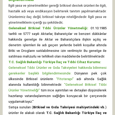
İlgili yasa ve yönetmelikler gereği bitkisel destek ürünleri ile ilgili,
hastalık adı veya endikasyon belirterek tanıtım yapılmamaktadır.
Ürünlerimiz ilaç değil; bitkisel takviye niteliğindedir. İlgili yasa ve
yönetmeliklerin içeriği şu şekildedir;
Geleneksel Bitkisel Tıbbi Ürünler Yönetmeliği:
01.10.1985
tarihli ve 5777 sayılı Aktarlar, Baharatçılar ve benzeri dükkânlar
hakkında genelge ile Aktar ve Baharatçılara ilişkin açılış ve
denetim işlemleri ile adı geçen yerlerde belirli koşullar altında
Bitki ve Drogların satılabilmesine izin verilmiştir. Bu genelge ile
satılması mahzurlu ve tehlikeli olan maddelerde belirtilmektedir.
T.C. Sağlık Bakanlığı Türkiye İlaç ve Tıbbi Cihaz Kurumu:
Geleneksel Tıbbi Ürünler ve Gıda Takviyeleri hakkında bilinmesi
gerekenler başlıklı bilgilendirmesinde:
Dünyanın pek çok
ülkesinde Bitkisel ürünlerin
“Fitoterapi”
adı altında Sağlık
alanında kullanıldığı bilinmektedir.
"Geleneksel Bitkisel Tıbbi
Ürünler Yönetmeliği"
tüm ince ayrıntıları ve detayları düşünülerek
hazırlanıp vatandaşlarımızın sağlığını koruyacak bir çerçevede
uygulamaktayız."
Satışa sunulan (
Bitkisel ve Gıda Takviyesi mahiyetindeki vb.
)
ürünler ile alakalı olarak
T.C. Sağlık Bakanlığı Türkiye İlaç ve