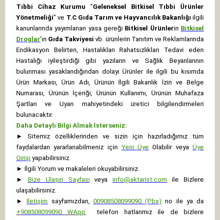
Tıbbi Cihaz Kurumu
"
Geleneksel Bitkisel Tıbbi Ürünler
Yönetmeliği
" ve
T.C Gıda Tarım ve Hayvancılık Bakanlığı
ilgili
kanunlarında yayımlanan yasa gereği
Bitkisel Ürünler
in
Bitkisel
Droglar
'ın
Gıda Takviyesi
vb. ürünlerin Tanıtım ve Reklamlarında
Endikasyon Belirten, Hastalıkları Rahatsızlıkları Tedavi eden
Hastalığı iyileştirdiği gibi yazıların ve Sağlık Beyanlarının
bulunması yasaklandığından dolayı Ürünler ile ilgili bu kısımda
Ürün Markası, Ürün Adı, Ürünün İlgili Bakanlık İzin ve Belge
Numarası, Ürünün İçeriği, Ürünün Kullanımı, Ürünün Muhafaza
Şartları ve Uyarı mahiyetindeki üretici bilgilendirmeleri
bulunacaktır.
Daha Detaylı Bilgi Almak İsterseniz:
►
Sitemiz özelliklerinden ve sizin için hazırladığımız tüm
faydalardan yararlanabilmeniz için
Yeni Üye
Olabilir veya
Üye
Girişi
yapabilirsiniz.
►
İlgili Yorum ve makaleleri okuyabilirsiniz.
►
Bize Ulaşın Sayfası
veya
info@aktarist.com
ile Bizlere
ulaşabilirsiniz.
►
İletişim
sayfamızdan,
00908508099090 (Pbx)
no ile ya da
+
908508099090
WApp
telefon hatlarımız ile de bizlere