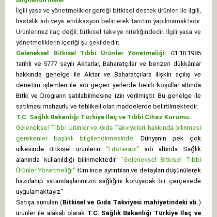
İlgili yasa ve yönetmelikler gereği bitkisel destek ürünleri ile ilgili,
hastalık adı veya endikasyon belirterek tanıtım yapılmamaktadır.
Ürünlerimiz ilaç değil; bitkisel takviye niteliğindedir. İlgili yasa ve
yönetmeliklerin içeriği şu şekildedir;
Geleneksel Bitkisel Tıbbi Ürünler Yönetmeliği:
01.10.1985
tarihli ve 5777 sayılı Aktarlar, Baharatçılar ve benzeri dükkânlar
hakkında genelge ile Aktar ve Baharatçılara ilişkin açılış ve
denetim işlemleri ile adı geçen yerlerde belirli koşullar altında
Bitki ve Drogların satılabilmesine izin verilmiştir. Bu genelge ile
satılması mahzurlu ve tehlikeli olan maddelerde belirtilmektedir.
T.C. Sağlık Bakanlığı Türkiye İlaç ve Tıbbi Cihaz Kurumu:
Geleneksel Tıbbi Ürünler ve Gıda Takviyeleri hakkında bilinmesi
gerekenler başlıklı bilgilendirmesinde:
Dünyanın pek çok
ülkesinde Bitkisel ürünlerin
“Fitoterapi”
adı altında Sağlık
alanında kullanıldığı bilinmektedir.
"Geleneksel Bitkisel Tıbbi
Ürünler Yönetmeliği"
tüm ince ayrıntıları ve detayları düşünülerek
hazırlanıp vatandaşlarımızın sağlığını koruyacak bir çerçevede
uygulamaktayız."
Satışa sunulan (
Bitkisel ve Gıda Takviyesi mahiyetindeki vb.
)
ürünler ile alakalı olarak
T.C. Sağlık Bakanlığı Türkiye İlaç ve