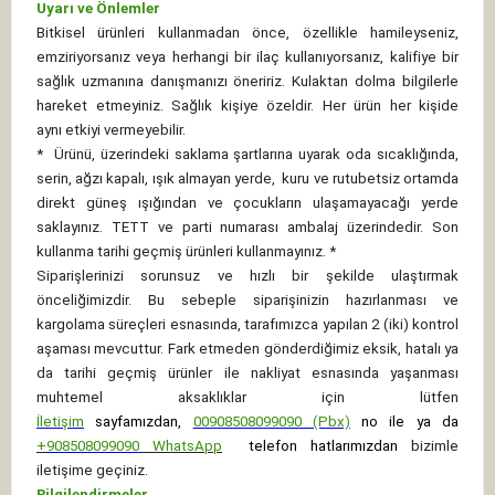
Uyarı ve Önlemler
Bitkisel ürünleri kullanmadan önce, özellikle hamileyseniz,
emziriyorsanız veya herhangi bir ilaç kullanıyorsanız, kalifiye bir
sağlık uzmanına danışmanızı öneririz. Kulaktan dolma bilgilerle
hareket etmeyiniz. Sağlık kişiye özeldir. Her ürün her kişide
aynı etkiyi vermeyebilir.
*
Ürünü, üzerindeki saklama şartlarına uyarak oda sıcaklığında,
serin, ağzı kapalı, ışık almayan yerde, kuru ve rutubetsiz ortamda
direkt güneş ışığından ve çocukların ulaşamayacağı yerde
saklayınız.
TETT ve parti numarası ambalaj üzerindedir. Son
kullanma tarihi geçmiş ürünleri kullanmayınız. *
Siparişlerinizi sorunsuz ve hızlı bir şekilde ulaştırmak
önceliğimizdir. Bu sebeple siparişinizin hazırlanması ve
kargolama süreçleri esnasında, tarafımızca yapılan 2 (iki) kontrol
aşaması mevcuttur. Fark etmeden gönderdiğimiz eksik, hatalı ya
da tarihi geçmiş ürünler ile nakliyat esnasında yaşanması
muhtemel aksaklıklar için lütfen
İletişim
sayfamızdan,
00908508099090 (Pbx)
no ile ya da
+
908508099090
WhatsApp
telefon hatlarımızdan
bizimle
iletişime geçiniz.
Bilgilendirmeler