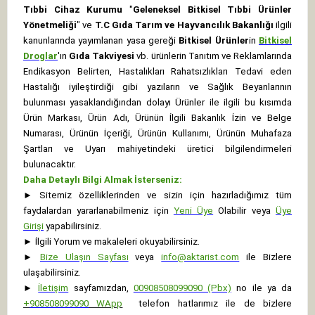
Tıbbi Cihaz Kurumu
"
Geleneksel Bitkisel Tıbbi Ürünler
Yönetmeliği
" ve
T.C Gıda Tarım ve Hayvancılık Bakanlığı
ilgili
kanunlarında yayımlanan yasa gereği
Bitkisel Ürünler
in
Bitkisel
Droglar
'ın
Gıda Takviyesi
vb. ürünlerin Tanıtım ve Reklamlarında
Endikasyon Belirten, Hastalıkları Rahatsızlıkları Tedavi eden
Hastalığı iyileştirdiği gibi yazıların ve Sağlık Beyanlarının
bulunması yasaklandığından dolayı Ürünler ile ilgili bu kısımda
Ürün Markası, Ürün Adı, Ürünün İlgili Bakanlık İzin ve Belge
Numarası, Ürünün İçeriği, Ürünün Kullanımı, Ürünün Muhafaza
Şartları ve Uyarı mahiyetindeki üretici bilgilendirmeleri
bulunacaktır.
Daha Detaylı Bilgi Almak İsterseniz:
►
Sitemiz özelliklerinden ve sizin için hazırladığımız tüm
faydalardan yararlanabilmeniz için
Yeni Üye
Olabilir veya
Üye
Girişi
yapabilirsiniz.
►
İlgili Yorum ve makaleleri okuyabilirsiniz.
►
Bize Ulaşın Sayfası
veya
info@aktarist.com
ile Bizlere
ulaşabilirsiniz.
►
İletişim
sayfamızdan,
00908508099090 (Pbx)
no ile ya da
+
908508099090
WApp
telefon hatlarımız ile de bizlere