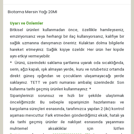
Biotama Mersin Yağı 20Ml
Uyarı ve Önlemler
Bitkisel ürünleri kullanmadan önce, özellikle hamileyseniz,
emziriyorsanız veya herhangi bir ilaç kullanıyorsanız, kalifiye bir
sağlık uzmanına danışmanızı öneririz. Kulaktan dolma bilgilerle
hareket etmeyiniz. Sağlık kişiye özeldir. Her ürün her kişide
aynı etkiyi vermeyebilir.
*
Ürünü, üzerindeki saklama şartlarına uyarak oda sıcaklığında,
serin, ağzı kapalı, ışık almayan yerde, kuru ve rutubetsiz ortamda
direkt güneş ışığından ve çocukların ulaşamayacağı yerde
saklayınız.
TETT ve parti numarası ambalaj üzerindedir. Son
kullanma tarihi geçmiş ürünleri kullanmayınız. *
Siparişlerinizi sorunsuz ve hızlı bir şekilde ulaştırmak
önceliğimizdir. Bu sebeple siparişinizin hazırlanması ve
kargolama süreçleri esnasında, tarafımızca yapılan 2 (iki) kontrol
aşaması mevcuttur. Fark etmeden gönderdiğimiz eksik, hatalı ya
da tarihi geçmiş ürünler ile nakliyat esnasında yaşanması
muhtemel aksaklıklar için lütfen