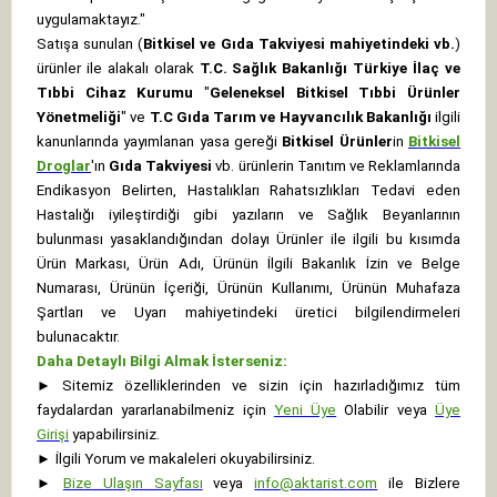
uygulamaktayız."
Satışa sunulan (
Bitkisel ve Gıda Takviyesi mahiyetindeki vb.
)
ürünler ile alakalı olarak
T.C. Sağlık Bakanlığı Türkiye İlaç ve
Tıbbi Cihaz Kurumu
"
Geleneksel Bitkisel Tıbbi Ürünler
Yönetmeliği
" ve
T.C Gıda Tarım ve Hayvancılık Bakanlığı
ilgili
kanunlarında yayımlanan yasa gereği
Bitkisel Ürünler
in
Bitkisel
Droglar
'ın
Gıda Takviyesi
vb. ürünlerin Tanıtım ve Reklamlarında
Endikasyon Belirten, Hastalıkları Rahatsızlıkları Tedavi eden
Hastalığı iyileştirdiği gibi yazıların ve Sağlık Beyanlarının
bulunması yasaklandığından dolayı Ürünler ile ilgili bu kısımda
Ürün Markası, Ürün Adı, Ürünün İlgili Bakanlık İzin ve Belge
Numarası, Ürünün İçeriği, Ürünün Kullanımı, Ürünün Muhafaza
Şartları ve Uyarı mahiyetindeki üretici bilgilendirmeleri
bulunacaktır.
Daha Detaylı Bilgi Almak İsterseniz:
►
Sitemiz özelliklerinden ve sizin için hazırladığımız tüm
faydalardan yararlanabilmeniz için
Yeni Üye
Olabilir veya
Üye
Girişi
yapabilirsiniz.
►
İlgili Yorum ve makaleleri okuyabilirsiniz.
►
Bize Ulaşın Sayfası
veya
info@aktarist.com
ile Bizlere