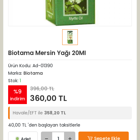
Biotama Mersin Yağı 20Ml
Ürün Kodu:
Ad-01390
Marka:
Biotama
Stok:
1
396,00 TL
%9
360,00 TL
indirim
Havale/EFT ile
358,20 TL
40,00 TL 'den başlayan taksitlerle
Sepete Ekle
Adet