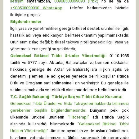
İletişim
sayfamızdan,
00908508099090 (Pbx)
no ile ya da
+
908508099090
WhatsApp
telefon hatlarımızdan
bizimle
iletişime geçiniz.
Bilgilendirmeler
İlgili yasa ve yönetmelikler gereği bitkisel destek ürünleri ile ilgili,
hastalık adı veya endikasyon belirterek tanıtım yapılmamaktadır.
Ürünlerimiz ilaç değil; bitkisel takviye niteliğindedir. İlgili yasa ve
yönetmeliklerin içeriği şu şekildedir;
Geleneksel Bitkisel Tıbbi Ürünler Yönetmeliği:
01.10.1985
tarihli ve 5777 sayılı Aktarlar, Baharatçılar ve benzeri dükkânlar
hakkında genelge ile Aktar ve Baharatçılara ilişkin açılış ve
denetim işlemleri ile adı geçen yerlerde belirli koşullar altında
Bitki ve Drogların satılabilmesine izin verilmiştir. Bu genelge ile
satılması mahzurlu ve tehlikeli olan maddelerde belirtilmektedir.
T.C. Sağlık Bakanlığı Türkiye İlaç ve Tıbbi Cihaz Kurumu:
Geleneksel Tıbbi Ürünler ve Gıda Takviyeleri hakkında bilinmesi
gerekenler başlıklı bilgilendirmesinde:
Dünyanın pek çok
ülkesinde Bitkisel ürünlerin
“Fitoterapi”
adı altında Sağlık
alanında kullanıldığı bilinmektedir.
"Geleneksel Bitkisel Tıbbi
Ürünler Yönetmeliği"
tüm ince ayrıntıları ve detayları düşünülerek
hazırlanıp vatandaşlarımızın sağlığını koruyacak bir çerçevede