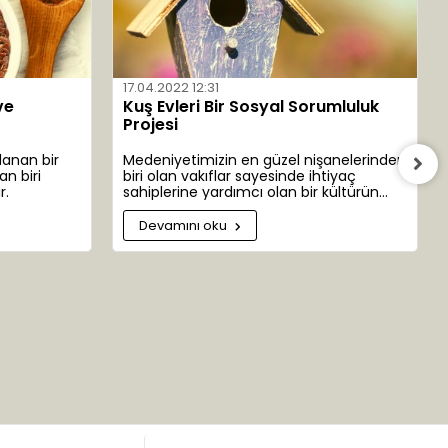
17.04.2022 12:31
ve
Kuş Evleri Bir Sosyal Sorumluluk
Projesi
lanan bir
Medeniyetimizin en güzel nişanelerinden
an biri
biri olan vakıflar sayesinde ihtiyaç
r.
sahiplerine yardımcı olan bir kültürün
emanetçisiyiz. İhtiyaç sahibi bazen insan
bazen bitki bazen de hayvanlar
Devamını oku
olabilmektedir. Bazen de dünyamızın ta
kendisi.