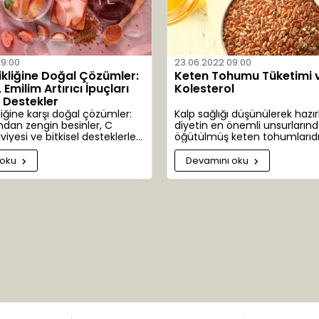
09:00
23.06.2022 09:00
ikliğine Doğal Çözümler:
Keten Tohumu Tüketimi 
Emilim Artırıcı İpuçları
Kolesterol
l Destekler
liğine karşı doğal çözümler:
Kalp sağlığı düşünülerek hazır
ndan zengin besinler, C
diyetin en önemli unsurlarınd
viyesi ve bitkisel desteklerle
öğütülmüş keten tohumlarıdı
üretimi.
 oku
Devamını oku