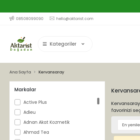
08508099090
hello@aktarist.com
Kategoriler
Ana Sayfa
Kervansaray
Markalar
Kervansar
Active Plus
Kervansaray 
favorinizi se
Adieu
Adnan Akat Kozmetik
Ahmad Tea