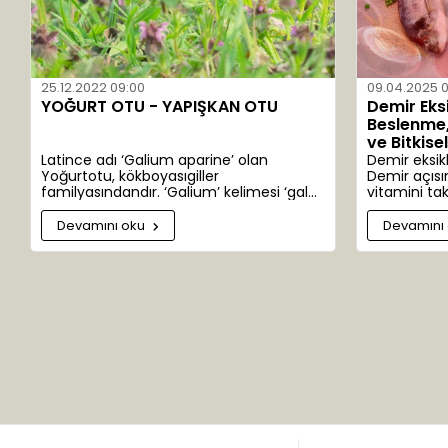
Arinya
Arı
Arıcan
25.12.2022 09:00
09.04.2025 
Artı Med
YOĞURT OTU - YAPIŞKAN OTU
Demir Eks
Beslenme, 
Atışeri
ve Bitkise
Latince adı ‘Galium aparine’ olan
Demir eksik
Aybak
Yoğurtotu, kökboyasıgiller
Demir açısı
familyasındandır. ‘Galium’ kelimesi ‘gala’
vitamini tak
Aydıner
kelimesinden türemiştir. Süt anlamına
sağlıklı kan 
gelir. Yoğurtotu eskiden peynir
Devamını oku
Devamını
Aynasun
yapımında kullanıldığından bu adı
almıştır. 300 alt türü bulunur. Anavatanı
Balen
Avrupa ve Asya’dır. Ülkemizde Ankara,
Adana, Antalya, Bolu ve Çanakkale’de
Balsam
yaygın olarak yetişir. Bu çok yıllık otsu
bitkinin sapları uzun ve çiçekleri salkım
Bam
şeklinde, yeşil-beyaz renklidir.
Barbul Fresh
Baybit
Baynur