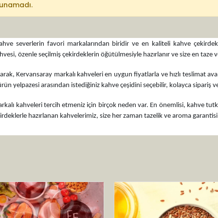
lunamadı.
ahve severlerin favori markalarından biridir ve en kaliteli kahve çekirde
esi, özenle seçilmiş çekirdeklerin öğütülmesiyle hazırlanır ve size en taze ve
arak, Kervansaray markalı kahveleri en uygun fiyatlarla ve hızlı teslimat 
ün yelpazesi arasından istediğiniz kahve çeşidini seçebilir, kolayca sipariş ver
alı kahveleri tercih etmeniz için birçok neden var. En önemlisi, kahve tutkunl
kirdeklerle hazırlanan kahvelerimiz, size her zaman tazelik ve aroma garantisi