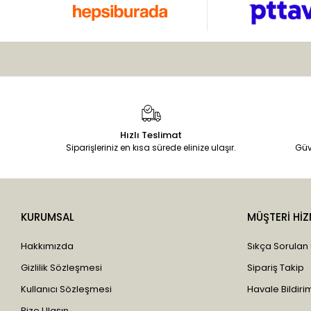
Bee Garden
Bidoğa
Bilge İlaç
Bio Vitals
Biobella
Biotama
Hızlı Teslimat
Birtaş
Siparişleriniz en kısa sürede elinize ulaşır.
Güv
Black Natural
Blue Ocean
Bombax
KURUMSAL
MÜŞTERİ HİZ
Bozkurt
Hakkımızda
Sıkça Sorulan
Çavuşoğlu
Gizlilik Sözleşmesi
Sipariş Takip
Çaykur
Kullanıcı Sözleşmesi
Havale Bildirim
Cemilefendi
Bize Ulaşın