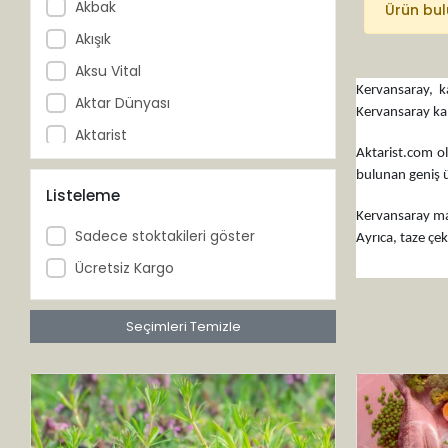
Akbak
Ürün bu
Akışık
Aksu Vital
Kervansaray, k
Aktar Dünyası
Kervansaray kahv
Aktarist
Aktarist.com ol
Akzer
bulunan geniş ür
Listeleme
Al-Ahzar
Kervansaray mark
Al-Muaz
Sadece stoktakileri göster
Ayrıca, taze çe
Al-Şifa
Ücretsiz Kargo
Altıncezve
Anadolu Ziraat
Seçimleri Temizle
Ancora Life
Arga
Arifoğlu