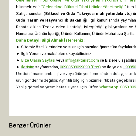
Geleneksel Tıbbi Ürünler ve Gıda Takviyeleri hakkında bilinmesi 
bilinmektedir.
"Geleneksel Bitkisel Tıbbi Ürünler Yönetmeliği"
tüm i
Satışa sunulan (
Bitkisel ve Gıda Takviyesi mahiyetindeki vb.
) ü
Gıda Tarım ve Hayvancılık Bakanlığı
ilgili kanunlarında yayıml
Rahatsızlıkları Tedavi eden Hastalığı iyileştirdiği gibi yazıların v
Numarası, Ürünün İçeriği, Ürünün Kullanımı, Ürünün Muhafaza Şartları 
Daha Detaylı Bilgi Almak İsterseniz:
►
Sitemiz özelliklerinden ve sizin için hazırladığımız tüm faydalard
►
İlgili Yorum ve makaleleri okuyabilirsiniz.
►
Bize Ulaşın Sayfası
veya
info@aktarist.com
ile Bizlere ulaşabilirs
►
İletişim
sayfamızdan,
00908508099090 (Pbx)
no ile ya da
+
9085
Üretici firmanın ambalaj ve/veya ürün yenilemesinden dolayı, sitede
ürün gönderimi değildir. Ayrıntılı bilgi için bizimle irtibata geçebilirsi
Yanlış görsel ve yazım hatası uyarısı için lütfen
WhatsApp: 0850 8099
Benzer Ürünler