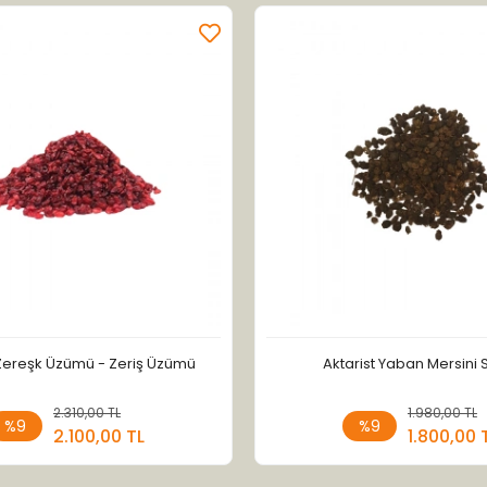
 Zereşk Üzümü - Zeriş Üzümü
Aktarist Yaban Mersini 
2.310,00 TL
Sepete Ekle
1.980,00 TL
Sepete
%9
%9
2.100,00 TL
1.800,00 
Adet
Adet