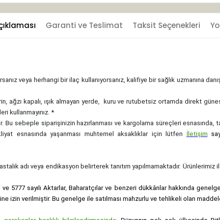
çıklaması
Garanti ve Teslimat
Taksit Seçenekleri
Yo
sanız veya herhangi bir ilaç kullanıyorsanız, kalifiye bir sağlık uzmanına dan
rin, ağzı kapalı, ışık almayan yerde, kuru ve rutubetsiz ortamda direkt güne
eri kullanmayınız. *
zdir. Bu sebeple siparişinizin hazırlanması ve kargolama süreçleri esnasında,
akliyat esnasında yaşanması muhtemel aksaklıklar için lütfen
İletişim
sa
, hastalık adı veya endikasyon belirterek tanıtım yapılmamaktadır. Ürünlerimiz ila
i ve 5777 sayılı Aktarlar, Baharatçılar ve benzeri dükkânlar hakkında genelge i
sine izin verilmiştir. Bu genelge ile satılması mahzurlu ve tehlikeli olan maddel