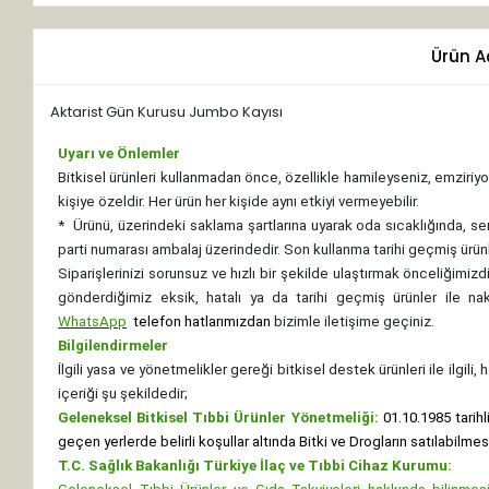
Ürün A
Aktarist Gün Kurusu Jumbo Kayısı
Uyarı ve Önlemler
Bitkisel ürünleri kullanmadan önce, özellikle hamileyseniz, emziriyor
kişiye özeldir. Her ürün her kişide aynı etkiyi vermeyebilir.
*
Ürünü, üzerindeki saklama şartlarına uyarak oda sıcaklığında, se
parti numarası ambalaj üzerindedir. Son kullanma tarihi geçmiş ürünl
Siparişlerinizi sorunsuz ve hızlı bir şekilde ulaştırmak önceliğimi
gönderdiğimiz eksik, hatalı ya da tarihi geçmiş ürünler ile n
WhatsApp
telefon hatlarımızdan
bizimle iletişime geçiniz.
Bilgilendirmeler
İlgili yasa ve yönetmelikler gereği bitkisel destek ürünleri ile ilgili
içeriği şu şekildedir;
Geleneksel Bitkisel Tıbbi Ürünler Yönetmeliği:
01.10.1985 tarihl
geçen yerlerde belirli koşullar altında Bitki ve Drogların satılabilme
T.C. Sağlık Bakanlığı Türkiye İlaç ve Tıbbi Cihaz Kurumu: