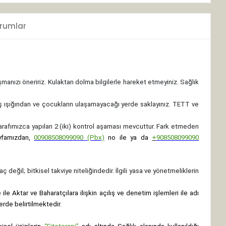
rumlar
ışmanızı öneririz. Kulaktan dolma bilgilerle hareket etmeyiniz. Sağlık
ş ışığından ve çocukların ulaşamayacağı yerde saklayınız.
TETT ve
 tarafımızca yapılan 2 (iki) kontrol aşaması mevcuttur. Fark etmeden
yfamızdan,
00908508099090 (Pbx)
no ile ya da
+
908508099090
ç değil; bitkisel takviye niteliğindedir. İlgili yasa ve yönetmeliklerin
le Aktar ve Baharatçılara ilişkin açılış ve denetim işlemleri ile adı
erde belirtilmektedir.