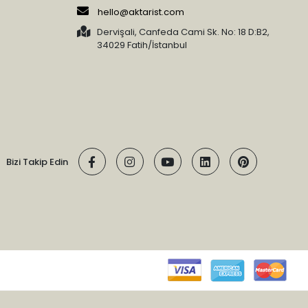
hello@aktarist.com
Dervişali, Canfeda Cami Sk. No: 18 D:B2,
34029 Fatih/İstanbul
Bizi Takip Edin