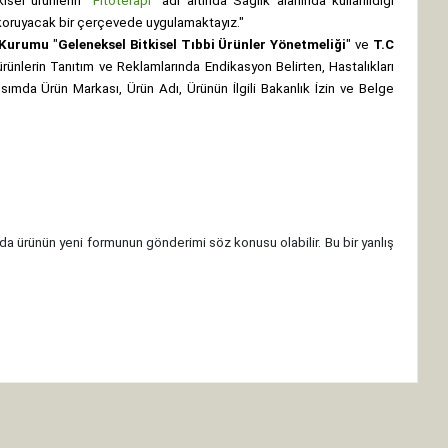
isel ürünlerin
“Fitoterapi”
adı altında Sağlık alanında kullanıldığı
nı koruyacak bir çerçevede uygulamaktayız."
z Kurumu
"
Geleneksel Bitkisel Tıbbi Ürünler Yönetmeliği
" ve
T.C
rünlerin Tanıtım ve Reklamlarında Endikasyon Belirten, Hastalıkları
 kısımda Ürün Markası, Ürün Adı, Ürünün İlgili Bakanlık İzin ve Belge
da ürünün yeni formunun gönderimi söz konusu olabilir. Bu bir yanlış