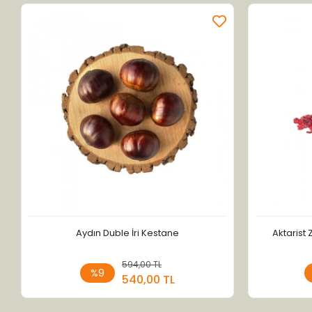
Aydın Duble İri Kestane
Aktarist
594,00 TL
Sepete Ekle
%9
540,00 TL
Adet