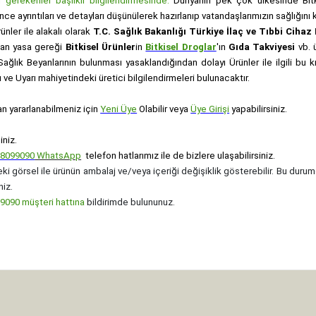
gerekenler başlıklı bilgilendirmesinde:
Dünyanın pek çok ülkesinde Bitk
nce ayrıntıları ve detayları düşünülerek hazırlanıp vatandaşlarımızın sağlığı
rünler ile alakalı olarak
T.C. Sağlık Bakanlığı Türkiye İlaç ve Tıbbi Ciha
anan yasa gereği
Bitkisel Ürünler
in
Bitkisel Droglar
'ın
Gıda Takviyesi
vb. ü
e Sağlık Beyanlarının bulunması yasaklandığından dolayı Ürünler ile ilgili bu
ve Uyarı mahiyetindeki üretici bilgilendirmeleri bulunacaktır.
an yararlanabilmeniz için
Yeni Üye
Olabilir veya
Üye Girişi
yapabilirsiniz.
iniz.
08099090
WhatsApp
telefon hatlarımız ile de bizlere ulaşabilirsiniz.
ki görsel ile ürünün ambalaj ve/veya içeriği değişiklik gösterebilir. Bu durum
niz.
090 müşteri hattına
bildirimde bulununuz.