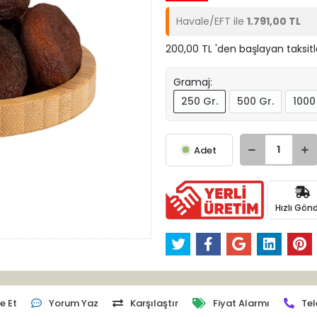
Havale/EFT ile
1.791,00 TL
200,00 TL 'den başlayan taksitl
Gramaj:
250 Gr.
500 Gr.
1000
Adet
Hızlı Gönd
e Et
Yorum Yaz
Karşılaştır
Fiyat Alarmı
Tel