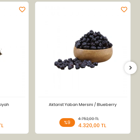
Siyah
Aktarist Yaban Mersini / Blueberry
 Ekle
4.752,00 TL
Sepete Ekle
%9
TL
4.320,00 TL
Adet