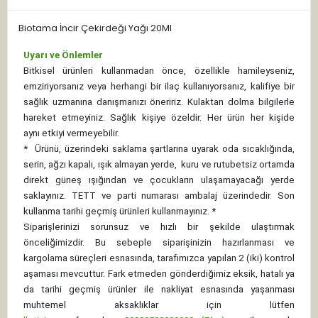
Biotama İncir Çekirdeği Yağı 20Ml
Uyarı ve Önlemler
Bitkisel ürünleri kullanmadan önce, özellikle hamileyseniz,
emziriyorsanız veya herhangi bir ilaç kullanıyorsanız, kalifiye bir
sağlık uzmanına danışmanızı öneririz. Kulaktan dolma bilgilerle
hareket etmeyiniz. Sağlık kişiye özeldir. Her ürün her kişide
aynı etkiyi vermeyebilir.
*
Ürünü, üzerindeki saklama şartlarına uyarak oda sıcaklığında,
serin, ağzı kapalı, ışık almayan yerde, kuru ve rutubetsiz ortamda
direkt güneş ışığından ve çocukların ulaşamayacağı yerde
saklayınız.
TETT ve parti numarası ambalaj üzerindedir. Son
kullanma tarihi geçmiş ürünleri kullanmayınız. *
Siparişlerinizi sorunsuz ve hızlı bir şekilde ulaştırmak
önceliğimizdir. Bu sebeple siparişinizin hazırlanması ve
kargolama süreçleri esnasında, tarafımızca yapılan 2 (iki) kontrol
aşaması mevcuttur. Fark etmeden gönderdiğimiz eksik, hatalı ya
da tarihi geçmiş ürünler ile nakliyat esnasında yaşanması
muhtemel aksaklıklar için lütfen