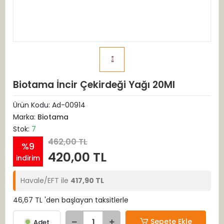
Biotama İncir Çekirdeği Yağı 20Ml
Ürün Kodu:
Ad-00914
Marka:
Biotama
Stok:
7
462,00 TL
%9
420,00 TL
indirim
Havale/EFT ile
417,90 TL
46,67 TL 'den başlayan taksitlerle
Sepete Ekle
Adet