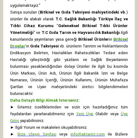
uygulamaktayız."
Satışa sunulan (
Bitkisel ve Gıda Takviyesi mahiyetindeki vb.
)
ürünler ile alakalı olarak
T.C. Sağlık Bakanlığı Türkiye İlaç ve
Tıbbi Cihaz Kurumu
"
Geleneksel Bitkisel Tıbbi Ürünler
Yönetmeliği
" ve
T.C Gıda Tarım ve Hayvancılık Bakanlığı
ilgili
kanunlarında yayımlanan yasa gereği
Bitkisel Ürünler
in
Bitkisel
Droglar
'ın
Gıda Takviyesi
vb. ürünlerin Tanıtım ve Reklamlarında
Endikasyon Belirten, Hastalıkları Rahatsızlıkları Tedavi eden
Hastalığı iyileştirdiği gibi yazıların ve Sağlık Beyanlarının
bulunması yasaklandığından dolayı Ürünler ile ilgili bu kısımda
Ürün Markası, Ürün Adı, Ürünün İlgili Bakanlık İzin ve Belge
Numarası, Ürünün İçeriği, Ürünün Kullanımı, Ürünün Muhafaza
Şartları ve Uyarı mahiyetindeki üretici bilgilendirmeleri
bulunacaktır.
Daha Detaylı Bilgi Almak İsterseniz:
►
Sitemiz özelliklerinden ve sizin için hazırladığımız tüm
faydalardan yararlanabilmeniz için
Yeni Üye
Olabilir veya
Üye
Girişi
yapabilirsiniz.
►
İlgili Yorum ve makaleleri okuyabilirsiniz.
►
Bize Ulaşın Sayfası
veya
info@aktarist.com
ile Bizlere