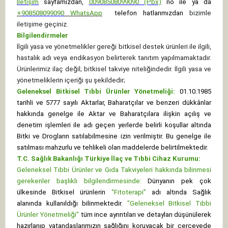
İletişim
sayfamızdan,
00908508099090 (Pbx)
no ile ya da
+
908508099090
WhatsApp
telefon hatlarımızdan
bizimle
iletişime geçiniz.
Bilgilendirmeler
İlgili yasa ve yönetmelikler gereği bitkisel destek ürünleri ile ilgili,
hastalık adı veya endikasyon belirterek tanıtım yapılmamaktadır.
Ürünlerimiz ilaç değil; bitkisel takviye niteliğindedir. İlgili yasa ve
yönetmeliklerin içeriği şu şekildedir;
Geleneksel Bitkisel Tıbbi Ürünler Yönetmeliği:
01.10.1985
tarihli ve 5777 sayılı Aktarlar, Baharatçılar ve benzeri dükkânlar
hakkında genelge ile Aktar ve Baharatçılara ilişkin açılış ve
denetim işlemleri ile adı geçen yerlerde belirli koşullar altında
Bitki ve Drogların satılabilmesine izin verilmiştir. Bu genelge ile
satılması mahzurlu ve tehlikeli olan maddelerde belirtilmektedir.
T.C. Sağlık Bakanlığı Türkiye İlaç ve Tıbbi Cihaz Kurumu:
Geleneksel Tıbbi Ürünler ve Gıda Takviyeleri hakkında bilinmesi
gerekenler başlıklı bilgilendirmesinde:
Dünyanın pek çok
ülkesinde Bitkisel ürünlerin
“Fitoterapi”
adı altında Sağlık
alanında kullanıldığı bilinmektedir.
"Geleneksel Bitkisel Tıbbi
Ürünler Yönetmeliği"
tüm ince ayrıntıları ve detayları düşünülerek
hazırlanıp vatandaşlarımızın sağlığını koruyacak bir çerçevede