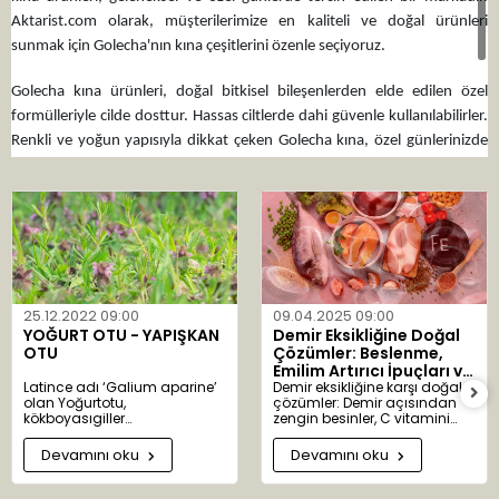
Aktarist.com olarak, müşterilerimize en kaliteli ve doğal ürünleri
sunmak için Golecha'nın kına çeşitlerini özenle seçiyoruz.
Golecha kına ürünleri, doğal bitkisel bileşenlerden elde edilen özel
formülleriyle cilde dosttur. Hassas ciltlerde dahi güvenle kullanılabilirler.
Renkli ve yoğun yapısıyla dikkat çeken Golecha kına, özel günlerinizde
geleneksel bir ritüel olan kına gecelerine veya diğer kutlamalara doğallık
ve kalite katmak için ideal bir seçenektir.
Aktarist.com'dan Golecha markalı kına ürünlerini satın alarak, özel
günlerinizde doğal ve kaliteli bir deneyim yaşayabilirsiniz. Golecha'nın
eşsiz kına çeşitleriyle geleneksel güzelliği keşfedin ve özel anlarınızı
renklendirin!
25.12.2022 09:00
09.04.2025 09:00
YOĞURT OTU - YAPIŞKAN
Demir Eksikliğine Doğal
OTU
Çözümler: Beslenme,
Emilim Artırıcı İpuçları ve
Latince adı ‘Galium aparine’
Bitkisel Destekler
Demir eksikliğine karşı doğal
olan Yoğurtotu,
çözümler: Demir açısından
kökboyasıgiller
zengin besinler, C vitamini
familyasındandır. ‘Galium’
takviyesi ve bitkisel desteklerle
kelimesi ‘gala’ kelimesinden
sağlıklı kan üretimi.
Devamını oku
Devamını oku
türemiştir. Süt anlamına gelir.
Yoğurtotu eskiden peynir
yapımında kullanıldığından