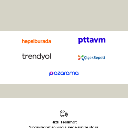
bu adı almıştır. 300 alt türü
bulunur. Anavatanı Avrupa ve
Asya’dır. Ülkemizde Ankara,
Adana, Antalya, Bolu ve
Çanakkale’de yaygın olarak
yetişir. Bu çok yıllık otsu
bitkinin sapları uzun ve
çiçekleri salkım şeklinde,
yeşil-beyaz renklidir.
Hızlı Teslimat
Siparişleriniz en kısa sürede elinize ulaşır.