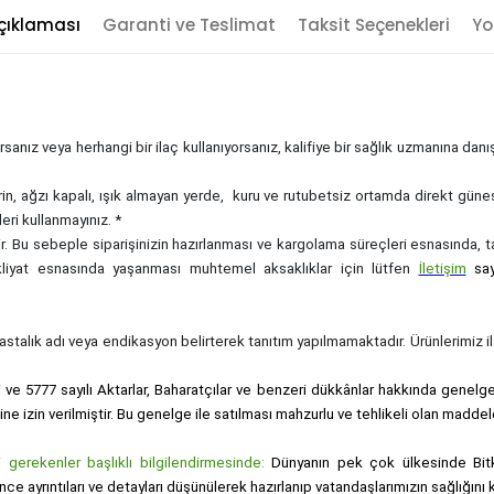
çıklaması
Garanti ve Teslimat
Taksit Seçenekleri
Yo
sanız veya herhangi bir ilaç kullanıyorsanız, kalifiye bir sağlık uzmanına dan
rin, ağzı kapalı, ışık almayan yerde, kuru ve rutubetsiz ortamda direkt güne
eri kullanmayınız. *
zdir. Bu sebeple siparişinizin hazırlanması ve kargolama süreçleri esnasında,
akliyat esnasında yaşanması muhtemel aksaklıklar için lütfen
İletişim
sa
, hastalık adı veya endikasyon belirterek tanıtım yapılmamaktadır. Ürünlerimiz ila
i ve 5777 sayılı Aktarlar, Baharatçılar ve benzeri dükkânlar hakkında genelge i
sine izin verilmiştir. Bu genelge ile satılması mahzurlu ve tehlikeli olan maddel
gerekenler başlıklı bilgilendirmesinde:
Dünyanın pek çok ülkesinde Bitk
nce ayrıntıları ve detayları düşünülerek hazırlanıp vatandaşlarımızın sağlığı