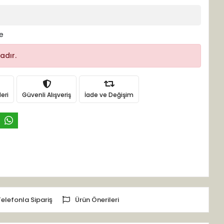
le
adır.
eri
Güvenli Alışveriş
İade ve Değişim
Telefonla Sipariş
Ürün Önerileri