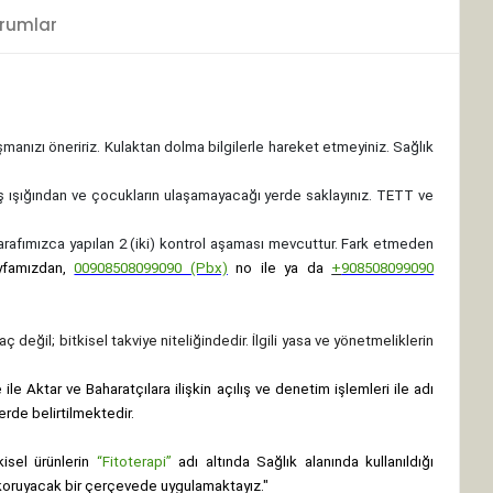
rumlar
ışmanızı öneririz. Kulaktan dolma bilgilerle hareket etmeyiniz. Sağlık
ş ışığından ve çocukların ulaşamayacağı yerde saklayınız.
TETT ve
 tarafımızca yapılan 2 (iki) kontrol aşaması mevcuttur. Fark etmeden
yfamızdan,
00908508099090 (Pbx)
no ile ya da
+
908508099090
ç değil; bitkisel takviye niteliğindedir. İlgili yasa ve yönetmeliklerin
le Aktar ve Baharatçılara ilişkin açılış ve denetim işlemleri ile adı
erde belirtilmektedir.
isel ürünlerin
“Fitoterapi”
adı altında Sağlık alanında kullanıldığı
nı koruyacak bir çerçevede uygulamaktayız."