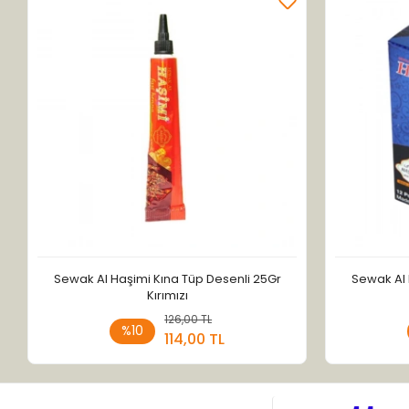
Sewak Al Haşimi Kına Tüp Desenli 25Gr
Sewak Al 
Kırımızı
126,00 TL
Sepete Ekle
%10
114,00 TL
Adet