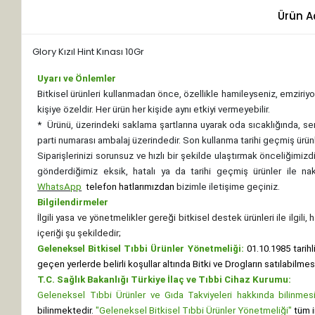
Ürün A
Glory Kızıl Hint Kınası 10Gr
Uyarı ve Önlemler
Bitkisel ürünleri kullanmadan önce, özellikle hamileyseniz, emziriyor
kişiye özeldir. Her ürün her kişide aynı etkiyi vermeyebilir.
*
Ürünü, üzerindeki saklama şartlarına uyarak oda sıcaklığında, se
parti numarası ambalaj üzerindedir. Son kullanma tarihi geçmiş ürünl
Siparişlerinizi sorunsuz ve hızlı bir şekilde ulaştırmak önceliğimi
gönderdiğimiz eksik, hatalı ya da tarihi geçmiş ürünler ile n
WhatsApp
telefon hatlarımızdan
bizimle iletişime geçiniz.
Bilgilendirmeler
İlgili yasa ve yönetmelikler gereği bitkisel destek ürünleri ile ilgili
içeriği şu şekildedir;
Geleneksel Bitkisel Tıbbi Ürünler Yönetmeliği:
01.10.1985 tarihl
geçen yerlerde belirli koşullar altında Bitki ve Drogların satılabilme
T.C. Sağlık Bakanlığı Türkiye İlaç ve Tıbbi Cihaz Kurumu:
Geleneksel Tıbbi Ürünler ve Gıda Takviyeleri hakkında bilinmesi 
bilinmektedir.
"Geleneksel Bitkisel Tıbbi Ürünler Yönetmeliği"
tüm i