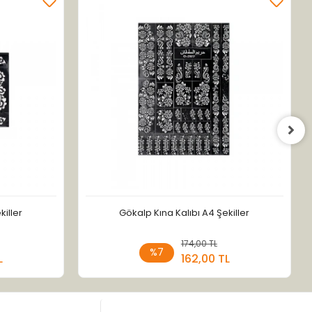
killer
Gökalp Kına Kalıbı A4 Şekiller
 Ekle
174,00 TL
Sepete Ekle
%7
L
162,00 TL
Adet