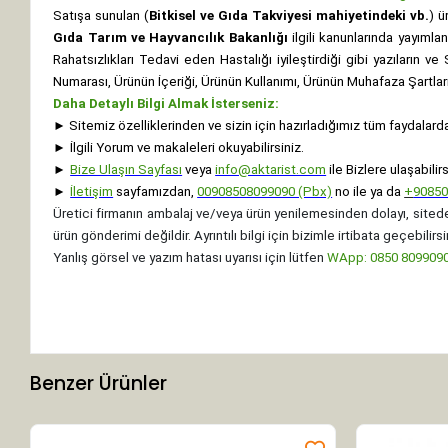
Satışa sunulan (
Bitkisel ve Gıda Takviyesi mahiyetindeki vb.
) ü
Gıda Tarım ve Hayvancılık Bakanlığı
ilgili kanunlarında yayıml
Rahatsızlıkları Tedavi eden Hastalığı iyileştirdiği gibi yazıların v
Numarası, Ürünün İçeriği, Ürünün Kullanımı, Ürünün Muhafaza Şartları 
Daha Detaylı Bilgi Almak İsterseniz:
►
Sitemiz özelliklerinden ve sizin için hazırladığımız tüm faydalard
►
İlgili Yorum ve makaleleri okuyabilirsiniz.
►
Bize Ulaşın Sayfası
veya
info@aktarist.com
ile Bizlere ulaşabilirs
►
İletişim
sayfamızdan,
00908508099090 (Pbx)
no ile ya da
+
9085
Üretici firmanın ambalaj ve/veya ürün yenilemesinden dolayı, sitede
ürün gönderimi değildir. Ayrıntılı bilgi için bizimle irtibata geçebilirsi
Yanlış görsel ve yazım hatası uyarısı için lütfen
WApp: 0850 8099090 
Benzer Ürünler