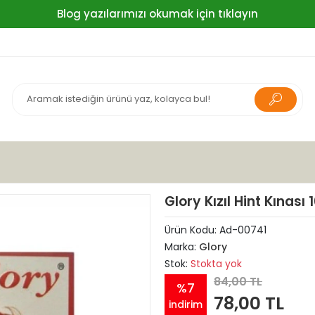
Blog yazılarımızı okumak için tıklayın
Glory Kızıl Hint Kınası 
Ürün Kodu:
Ad-00741
Marka:
Glory
Stok:
Stokta yok
84,00 TL
%7
78,00 TL
indirim