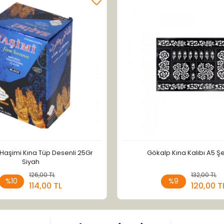
Haşimi Kına Tüp Desenli 25Gr
Gökalp Kına Kalıbı A5 Şe
Siyah
126,00 TL
Sepete Ekle
132,00 TL
Sepete
%10
%9
114,00 TL
120,00 T
Adet
Adet