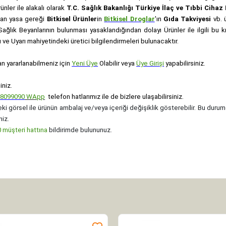
rünler ile alakalı olarak
T.C. Sağlık Bakanlığı Türkiye İlaç ve Tıbbi Ciha
anan yasa gereği
Bitkisel Ürünler
in
Bitkisel Droglar
'ın
Gıda Takviyesi
vb. ü
e Sağlık Beyanlarının bulunması yasaklandığından dolayı Ürünler ile ilgili bu
ve Uyarı mahiyetindeki üretici bilgilendirmeleri bulunacaktır.
an yararlanabilmeniz için
Yeni Üye
Olabilir veya
Üye Girişi
yapabilirsiniz.
iniz.
08099090
WApp
telefon hatlarımız ile de bizlere ulaşabilirsiniz.
ki görsel ile ürünün ambalaj ve/veya içeriği değişiklik gösterebilir. Bu durum
niz.
müşteri hattına
bildirimde bulununuz.