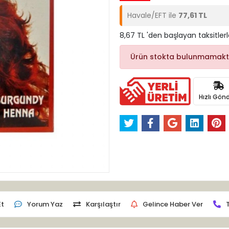
Havale/EFT ile
77,61 TL
8,67 TL 'den başlayan taksitler
Ürün stokta bulunmamakt
Hızlı Gönd
Et
Yorum Yaz
Karşılaştır
Gelince Haber Ver