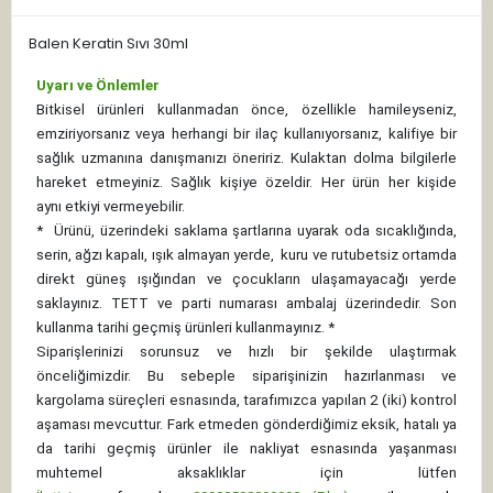
Balen Keratin Sıvı 30ml
Uyarı ve Önlemler
Bitkisel ürünleri kullanmadan önce, özellikle hamileyseniz,
emziriyorsanız veya herhangi bir ilaç kullanıyorsanız, kalifiye bir
sağlık uzmanına danışmanızı öneririz. Kulaktan dolma bilgilerle
hareket etmeyiniz. Sağlık kişiye özeldir. Her ürün her kişide
aynı etkiyi vermeyebilir.
*
Ürünü, üzerindeki saklama şartlarına uyarak oda sıcaklığında,
serin, ağzı kapalı, ışık almayan yerde, kuru ve rutubetsiz ortamda
direkt güneş ışığından ve çocukların ulaşamayacağı yerde
saklayınız.
TETT ve parti numarası ambalaj üzerindedir. Son
kullanma tarihi geçmiş ürünleri kullanmayınız. *
Siparişlerinizi sorunsuz ve hızlı bir şekilde ulaştırmak
önceliğimizdir. Bu sebeple siparişinizin hazırlanması ve
kargolama süreçleri esnasında, tarafımızca yapılan 2 (iki) kontrol
aşaması mevcuttur. Fark etmeden gönderdiğimiz eksik, hatalı ya
da tarihi geçmiş ürünler ile nakliyat esnasında yaşanması
muhtemel aksaklıklar için lütfen