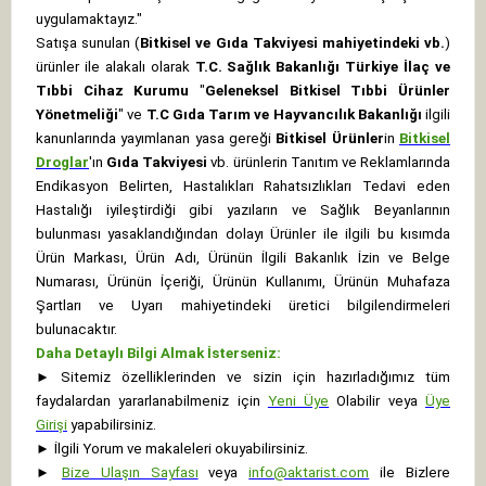
uygulamaktayız."
Satışa sunulan (
Bitkisel ve Gıda Takviyesi mahiyetindeki vb.
)
ürünler ile alakalı olarak
T.C. Sağlık Bakanlığı Türkiye İlaç ve
Tıbbi Cihaz Kurumu
"
Geleneksel Bitkisel Tıbbi Ürünler
Yönetmeliği
" ve
T.C Gıda Tarım ve Hayvancılık Bakanlığı
ilgili
kanunlarında yayımlanan yasa gereği
Bitkisel Ürünler
in
Bitkisel
Droglar
'ın
Gıda Takviyesi
vb. ürünlerin Tanıtım ve Reklamlarında
Endikasyon Belirten, Hastalıkları Rahatsızlıkları Tedavi eden
Hastalığı iyileştirdiği gibi yazıların ve Sağlık Beyanlarının
bulunması yasaklandığından dolayı Ürünler ile ilgili bu kısımda
Ürün Markası, Ürün Adı, Ürünün İlgili Bakanlık İzin ve Belge
Numarası, Ürünün İçeriği, Ürünün Kullanımı, Ürünün Muhafaza
Şartları ve Uyarı mahiyetindeki üretici bilgilendirmeleri
bulunacaktır.
Daha Detaylı Bilgi Almak İsterseniz:
►
Sitemiz özelliklerinden ve sizin için hazırladığımız tüm
faydalardan yararlanabilmeniz için
Yeni Üye
Olabilir veya
Üye
Girişi
yapabilirsiniz.
►
İlgili Yorum ve makaleleri okuyabilirsiniz.
►
Bize Ulaşın Sayfası
veya
info@aktarist.com
ile Bizlere