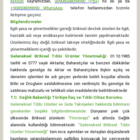
İletişim
sayfamızdan,
00908508099090 (Pbx)
no ile ya da
+
908508099090
WhatsApp
telefon hatlarımızdan
bizimle
iletişime geçiniz.
Bilgilendirmeler
İlgili yasa ve yönetmelikler gereği bitkisel destek ürünleri ile ilgili,
hastalık adı veya endikasyon belirterek tanıtım yapılmamaktadır.
Ürünlerimiz ilaç değil; bitkisel takviye niteliğindedir. İlgili yasa ve
yönetmeliklerin içeriği şu şekildedir;
Geleneksel Bitkisel Tıbbi Ürünler Yönetmeliği:
01.10.1985
tarihli ve 5777 sayılı Aktarlar, Baharatçılar ve benzeri dükkânlar
hakkında genelge ile Aktar ve Baharatçılara ilişkin açılış ve
denetim işlemleri ile adı geçen yerlerde belirli koşullar altında
Bitki ve Drogların satılabilmesine izin verilmiştir. Bu genelge ile
satılması mahzurlu ve tehlikeli olan maddelerde belirtilmektedir.
T.C. Sağlık Bakanlığı Türkiye İlaç ve Tıbbi Cihaz Kurumu:
Geleneksel Tıbbi Ürünler ve Gıda Takviyeleri hakkında bilinmesi
gerekenler başlıklı bilgilendirmesinde:
Dünyanın pek çok
ülkesinde Bitkisel ürünlerin
“Fitoterapi”
adı altında Sağlık
alanında kullanıldığı bilinmektedir.
"Geleneksel Bitkisel Tıbbi
Ürünler Yönetmeliği"
tüm ince ayrıntıları ve detayları düşünülerek
hazırlanıp vatandaşlarımızın sağlığını koruyacak bir çerçevede