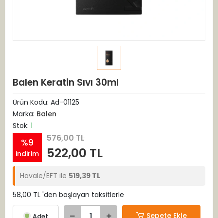
Balen Keratin Sıvı 30ml
Ürün Kodu:
Ad-01125
Marka:
Balen
Stok:
1
576,00 TL
%9
522,00 TL
indirim
Havale/EFT ile
519,39 TL
58,00 TL 'den başlayan taksitlerle
Sepete Ekle
Adet