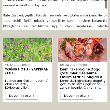
müşterilerimize Flute markalı tütsüleri geniş bir seçenek yelpazesiyle
sunmaktan mutluluk duyuyoruz.
Flute tütsüleri, çeşitli bitki özleri, reçineler ve doğal esanslar içerir. Her bir
tütsü çeşidi, farklı kokular ve özellikler sunar, böylece kullanıcılar
ihtiyaçlarına ve tercihlerine uygun olanı seçebilirler. Evlerde
kullanıldığında hoş bir koku ve huzurlu bir atmosfer sağlarlar,
meditasyon ve yoga pratiği sırasında odaklanmayı artırabilirler.
Aktarist.com üzerinden Flute markalı tütsüleri satın alarak, doğal ve
kaliteli ürünlere kolayca ulaşabilirsiniz. Evlerinizi ve yaşam alanlarınızı
Flute tütsüleri ile doldurarak doğanın huzur veren enerjisinden
faydalanın!
25.12.2022 09:00
09.04.2025 09:00
YOĞURT OTU - YAPIŞKAN
Demir Eksikliğine Doğal
OTU
Çözümler: Beslenme,
Emilim Artırıcı İpuçları ve
Latince adı ‘Galium aparine’
Bitkisel Destekler
Demir eksikliğine karşı doğal
olan Yoğurtotu,
çözümler: Demir açısından
kökboyasıgiller
zengin besinler, C vitamini
familyasındandır. ‘Galium’
takviyesi ve bitkisel desteklerle
kelimesi ‘gala’ kelimesinden
sağlıklı kan üretimi.
Devamını oku
Devamını oku
türemiştir. Süt anlamına gelir.
Yoğurtotu eskiden peynir
yapımında kullanıldığından
bu adı almıştır. 300 alt türü