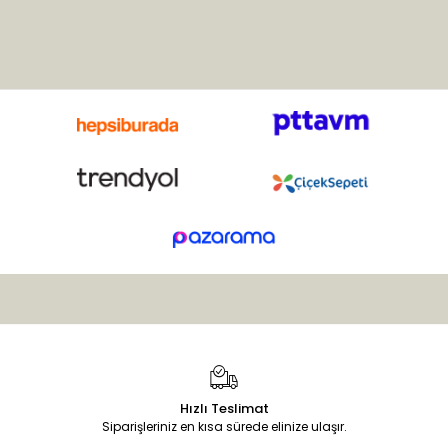
bulunur. Anavatanı Avrupa ve
Asya’dır. Ülkemizde Ankara,
Adana, Antalya, Bolu ve
Çanakkale’de yaygın olarak
yetişir. Bu çok yıllık otsu
bitkinin sapları uzun ve
çiçekleri salkım şeklinde,
yeşil-beyaz renklidir.
Hızlı Teslimat
Siparişleriniz en kısa sürede elinize ulaşır.