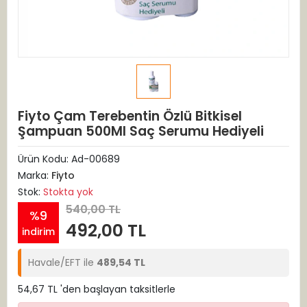
Fiyto Çam Terebentin Özlü Bitkisel
Şampuan 500Ml Saç Serumu Hediyeli
Ürün Kodu:
Ad-00689
Marka:
Fiyto
Stok:
Stokta yok
540,00 TL
%9
492,00 TL
indirim
Havale/EFT ile
489,54 TL
54,67 TL 'den başlayan taksitlerle