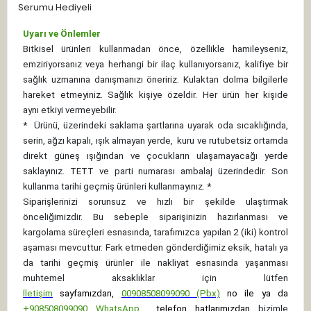
Serumu Hediyeli
Uyarı ve Önlemler
Bitkisel ürünleri kullanmadan önce, özellikle hamileyseniz,
emziriyorsanız veya herhangi bir ilaç kullanıyorsanız, kalifiye bir
sağlık uzmanına danışmanızı öneririz. Kulaktan dolma bilgilerle
hareket etmeyiniz. Sağlık kişiye özeldir. Her ürün her kişide
aynı etkiyi vermeyebilir.
*
Ürünü, üzerindeki saklama şartlarına uyarak oda sıcaklığında,
serin, ağzı kapalı, ışık almayan yerde, kuru ve rutubetsiz ortamda
direkt güneş ışığından ve çocukların ulaşamayacağı yerde
saklayınız.
TETT ve parti numarası ambalaj üzerindedir. Son
kullanma tarihi geçmiş ürünleri kullanmayınız. *
Siparişlerinizi sorunsuz ve hızlı bir şekilde ulaştırmak
önceliğimizdir. Bu sebeple siparişinizin hazırlanması ve
kargolama süreçleri esnasında, tarafımızca yapılan 2 (iki) kontrol
aşaması mevcuttur. Fark etmeden gönderdiğimiz eksik, hatalı ya
da tarihi geçmiş ürünler ile nakliyat esnasında yaşanması
muhtemel aksaklıklar için lütfen
İletişim
sayfamızdan,
00908508099090 (Pbx)
no ile ya da
+
908508099090
WhatsApp
telefon hatlarımızdan
bizimle