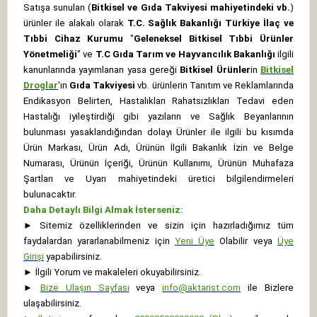
Satışa sunulan (
Bitkisel ve Gıda Takviyesi mahiyetindeki vb.
)
ürünler ile alakalı olarak
T.C. Sağlık Bakanlığı Türkiye İlaç ve
Tıbbi Cihaz Kurumu
"
Geleneksel Bitkisel Tıbbi Ürünler
Yönetmeliği
" ve
T.C Gıda Tarım ve Hayvancılık Bakanlığı
ilgili
kanunlarında yayımlanan yasa gereği
Bitkisel Ürünler
in
Bitkisel
Droglar
'ın
Gıda Takviyesi
vb. ürünlerin Tanıtım ve Reklamlarında
Endikasyon Belirten, Hastalıkları Rahatsızlıkları Tedavi eden
Hastalığı iyileştirdiği gibi yazıların ve Sağlık Beyanlarının
bulunması yasaklandığından dolayı Ürünler ile ilgili bu kısımda
Ürün Markası, Ürün Adı, Ürünün İlgili Bakanlık İzin ve Belge
Numarası, Ürünün İçeriği, Ürünün Kullanımı, Ürünün Muhafaza
Şartları ve Uyarı mahiyetindeki üretici bilgilendirmeleri
bulunacaktır.
Daha Detaylı Bilgi Almak İsterseniz:
►
Sitemiz özelliklerinden ve sizin için hazırladığımız tüm
faydalardan yararlanabilmeniz için
Yeni Üye
Olabilir veya
Üye
Girişi
yapabilirsiniz.
►
İlgili Yorum ve makaleleri okuyabilirsiniz.
►
Bize Ulaşın Sayfası
veya
info@aktarist.com
ile Bizlere
ulaşabilirsiniz.