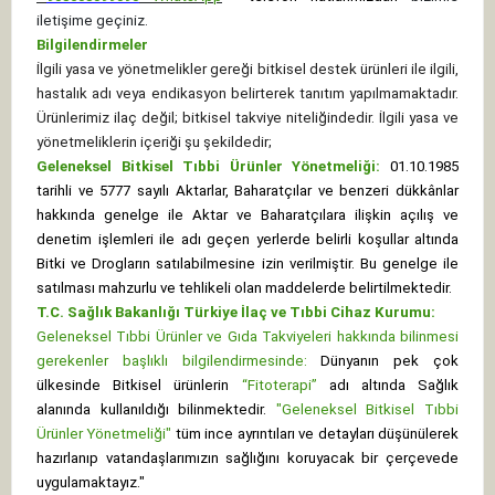
iletişime geçiniz.
Bilgilendirmeler
İlgili yasa ve yönetmelikler gereği bitkisel destek ürünleri ile ilgili,
hastalık adı veya endikasyon belirterek tanıtım yapılmamaktadır.
Ürünlerimiz ilaç değil; bitkisel takviye niteliğindedir. İlgili yasa ve
yönetmeliklerin içeriği şu şekildedir;
Geleneksel Bitkisel Tıbbi Ürünler Yönetmeliği:
01.10.1985
tarihli ve 5777 sayılı Aktarlar, Baharatçılar ve benzeri dükkânlar
hakkında genelge ile Aktar ve Baharatçılara ilişkin açılış ve
denetim işlemleri ile adı geçen yerlerde belirli koşullar altında
Bitki ve Drogların satılabilmesine izin verilmiştir. Bu genelge ile
satılması mahzurlu ve tehlikeli olan maddelerde belirtilmektedir.
T.C. Sağlık Bakanlığı Türkiye İlaç ve Tıbbi Cihaz Kurumu:
Geleneksel Tıbbi Ürünler ve Gıda Takviyeleri hakkında bilinmesi
gerekenler başlıklı bilgilendirmesinde:
Dünyanın pek çok
ülkesinde Bitkisel ürünlerin
“Fitoterapi”
adı altında Sağlık
alanında kullanıldığı bilinmektedir.
"Geleneksel Bitkisel Tıbbi
Ürünler Yönetmeliği"
tüm ince ayrıntıları ve detayları düşünülerek
hazırlanıp vatandaşlarımızın sağlığını koruyacak bir çerçevede
uygulamaktayız."