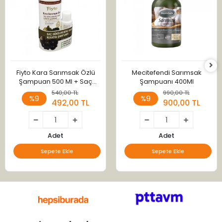
Fiyto Kara Sarımsak Özlü
Mecitefendi Sarımsak
Şampuan 500 Ml + Saç
Şampuanı 400Ml
Serumu 75 Ml
540,00 TL
990,00 TL
%9
%9
492,00 TL
900,00 TL
Adet
Adet
Sepete Ekle
Sepete Ekle