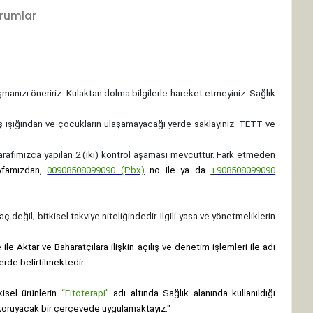
rumlar
ışmanızı öneririz. Kulaktan dolma bilgilerle hareket etmeyiniz. Sağlık
ş ışığından ve çocukların ulaşamayacağı yerde saklayınız.
TETT ve
 tarafımızca yapılan 2 (iki) kontrol aşaması mevcuttur. Fark etmeden
yfamızdan,
00908508099090 (Pbx)
no ile ya da
+
908508099090
ç değil; bitkisel takviye niteliğindedir. İlgili yasa ve yönetmeliklerin
le Aktar ve Baharatçılara ilişkin açılış ve denetim işlemleri ile adı
erde belirtilmektedir.
isel ürünlerin
“Fitoterapi”
adı altında Sağlık alanında kullanıldığı
nı koruyacak bir çerçevede uygulamaktayız."