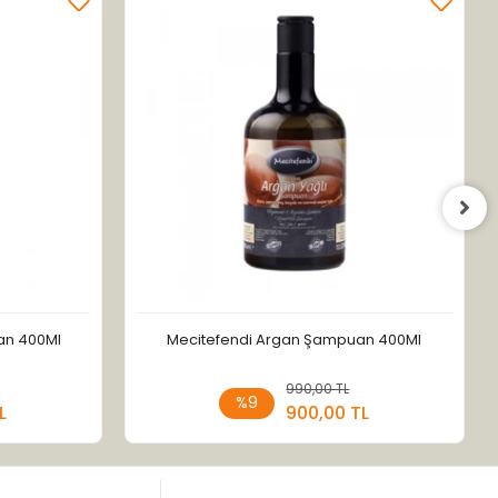
an 400Ml
Mecitefendi Argan Şampuan 400Ml
 Ekle
990,00 TL
Sepete Ekle
%9
L
900,00 TL
Adet