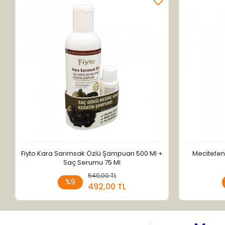
Fiyto Kara Sarımsak Özlü Şampuan 500 Ml +
Mecitefen
Saç Serumu 75 Ml
540,00 TL
Sepete Ekle
%9
492,00 TL
Adet