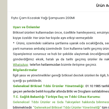
Ürün A
Fiyto Çam Kozalak Yağı Şampuanı 200Ml
Uyarı ve Önlemler
Bitkisel ürünleri kullanmadan önce, özellikle hamileyseniz, emziriyor
kişiye özeldir. Her ürün her kişide aynı etkiyi vermeyebilir.
*
Ürünü, üzerindeki saklama şartlarına uyarak oda sıcaklığında, se
parti numarası ambalaj üzerindedir. Son kullanma tarihi geçmiş ürünl
Siparişlerinizi sorunsuz ve hızlı bir şekilde ulaştırmak önceliğimi
gönderdiğimiz eksik, hatalı ya da tarihi geçmiş ürünler ile n
WhatsApp
telefon hatlarımızdan
bizimle iletişime geçiniz.
Bilgilendirmeler
İlgili yasa ve yönetmelikler gereği bitkisel destek ürünleri ile ilgili
içeriği şu şekildedir;
Geleneksel Bitkisel Tıbbi Ürünler Yönetmeliği:
01.10.1985 tarihl
geçen yerlerde belirli koşullar altında Bitki ve Drogların satılabilme
T.C. Sağlık Bakanlığı Türkiye İlaç ve Tıbbi Cihaz Kurumu:
Geleneksel Tıbbi Ürünler ve Gıda Takviyeleri hakkında bilinmesi 
bilinmektedir.
"Geleneksel Bitkisel Tıbbi Ürünler Yönetmeliği"
tüm i