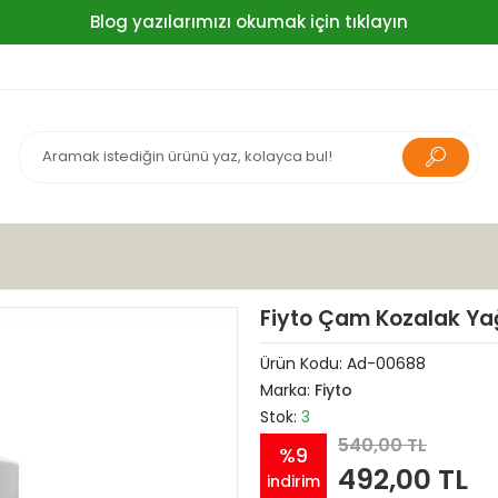
Blog yazılarımızı okumak için tıklayın
Fiyto Çam Kozalak Ya
Ürün Kodu:
Ad-00688
Marka:
Fiyto
Stok:
3
540,00 TL
%9
492,00 TL
indirim