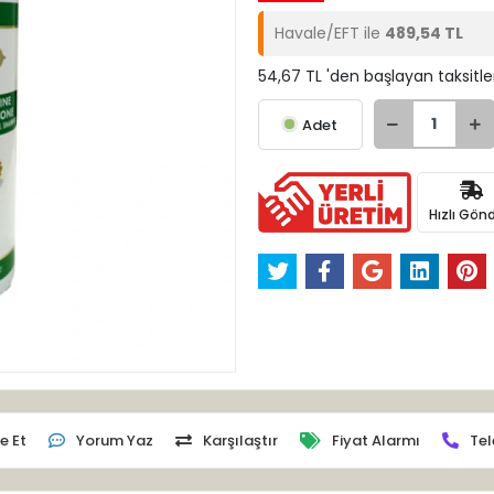
Havale/EFT ile
489,54 TL
54,67 TL 'den başlayan taksitle
Adet
Hızlı Gönd
e Et
Yorum Yaz
Karşılaştır
Fiyat Alarmı
Tel