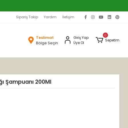
Sipariş Takip
Yardım
İletişim
0
Teslimat
Giriş Yap
Sepetim
Bölge Seçin
Üye Ol
ğı Şampuanı 200Ml