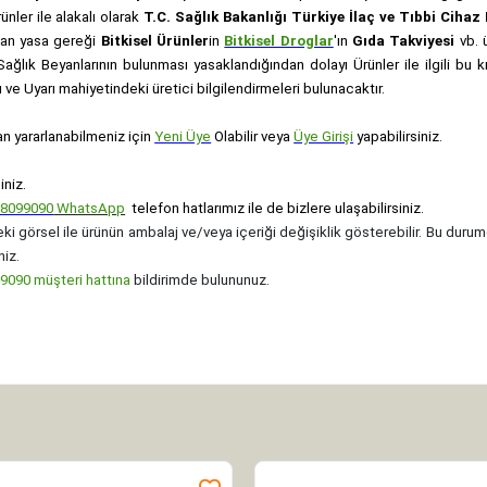
rünler ile alakalı olarak
T.C. Sağlık Bakanlığı Türkiye İlaç ve Tıbbi Ciha
anan yasa gereği
Bitkisel Ürünler
in
Bitkisel Droglar
'ın
Gıda Takviyesi
vb. ü
e Sağlık Beyanlarının bulunması yasaklandığından dolayı Ürünler ile ilgili bu
ve Uyarı mahiyetindeki üretici bilgilendirmeleri bulunacaktır.
an yararlanabilmeniz için
Yeni Üye
Olabilir veya
Üye Girişi
yapabilirsiniz.
iniz.
08099090
WhatsApp
telefon hatlarımız ile de bizlere ulaşabilirsiniz.
ki görsel ile ürünün ambalaj ve/veya içeriği değişiklik gösterebilir. Bu durum
niz.
090 müşteri hattına
bildirimde bulununuz.