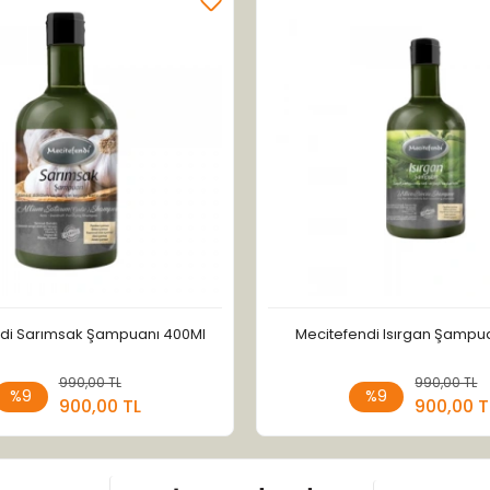
di Sarımsak Şampuanı 400Ml
Mecitefendi Isırgan Şampu
990,00 TL
Sepete Ekle
990,00 TL
Sepete
%9
%9
900,00 TL
900,00 T
Adet
Adet