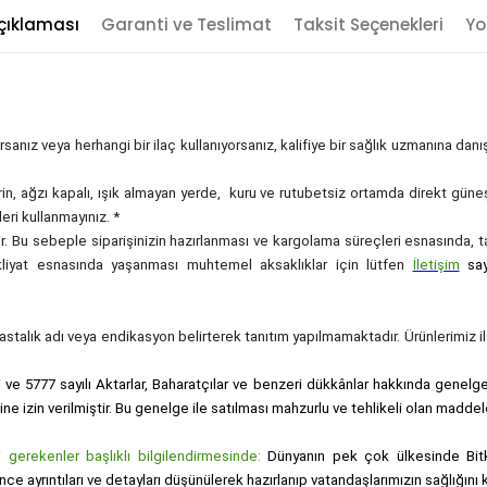
çıklaması
Garanti ve Teslimat
Taksit Seçenekleri
Yo
sanız veya herhangi bir ilaç kullanıyorsanız, kalifiye bir sağlık uzmanına dan
rin, ağzı kapalı, ışık almayan yerde, kuru ve rutubetsiz ortamda direkt güne
eri kullanmayınız. *
zdir. Bu sebeple siparişinizin hazırlanması ve kargolama süreçleri esnasında,
akliyat esnasında yaşanması muhtemel aksaklıklar için lütfen
İletişim
sa
, hastalık adı veya endikasyon belirterek tanıtım yapılmamaktadır. Ürünlerimiz ila
i ve 5777 sayılı Aktarlar, Baharatçılar ve benzeri dükkânlar hakkında genelge i
sine izin verilmiştir. Bu genelge ile satılması mahzurlu ve tehlikeli olan maddel
gerekenler başlıklı bilgilendirmesinde:
Dünyanın pek çok ülkesinde Bitk
nce ayrıntıları ve detayları düşünülerek hazırlanıp vatandaşlarımızın sağlığı