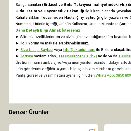
Satışa sunulan (
Bitkisel ve Gıda Takviyesi mahiyetindeki vb.
) ü
Gıda Tarım ve Hayvancılık Bakanlığı
ilgili kanunlarında yayıml
Rahatsızlıkları Tedavi eden Hastalığı iyileştirdiği gibi yazıların v
Numarası, Ürünün İçeriği, Ürünün Kullanımı, Ürünün Muhafaza Şartları 
Daha Detaylı Bilgi Almak İsterseniz:
►
Sitemiz özelliklerinden ve sizin için hazırladığımız tüm faydalard
►
İlgili Yorum ve makaleleri okuyabilirsiniz.
►
Bize Ulaşın Sayfası
veya
info@aktarist.com
ile Bizlere ulaşabilirs
►
İletişim
sayfamızdan,
00908508099090 (Pbx)
no ile ya da
+
9085
Üretici firmanın ambalaj ve/veya ürün yenilemesinden dolayı, sitede
ürün gönderimi değildir. Ayrıntılı bilgi için bizimle irtibata geçebilirsi
Yanlış görsel ve yazım hatası uyarısı için lütfen
WhatsApp: 0850 8099
Benzer Ürünler