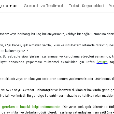
çıklaması
Garanti ve Teslimat
Taksit Seçenekleri
Yo
sanız veya herhangi bir ilaç kullanıyorsanız, kalifiye bir sağlık uzmanına dan
rin, ağzı kapalı, ışık almayan yerde, kuru ve rutubetsiz ortamda direkt güne
eri kullanmayınız. *
zdir. Bu sebeple siparişinizin hazırlanması ve kargolama süreçleri esnasında,
akliyat esnasında yaşanması muhtemel aksaklıklar için lütfen
İletişim
sa
, hastalık adı veya endikasyon belirterek tanıtım yapılmamaktadır. Ürünlerimiz ila
i ve 5777 sayılı Aktarlar, Baharatçılar ve benzeri dükkânlar hakkında genelge i
sine izin verilmiştir. Bu genelge ile satılması mahzurlu ve tehlikeli olan maddel
gerekenler başlıklı bilgilendirmesinde:
Dünyanın pek çok ülkesinde Bitk
nce ayrıntıları ve detayları düşünülerek hazırlanıp vatandaşlarımızın sağlığı