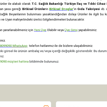
rünler ile alakalı olarak
T.C. Sağlık Bakanlığı Türkiye İlaç ve Tıbbi Ciha
anan yasa gereği
Bitkisel Ürünler
in
Bitkisel Droglar
'ın
Gıda Takviyesi
vb. ü
e Sağlık Beyanlarının bulunması yasaklandığından dolayı Ürünler ile ilgili bu
ve Uyarı mahiyetindeki üretici bilgilendirmeleri bulunacaktır.
an yararlanabilmeniz için
Yeni Üye
Olabilir veya
Üye Girişi
yapabilirsiniz.
iniz.
08099090
WhatsApp
telefon hatlarımız ile de bizlere ulaşabilirsiniz.
ki görsel ile ürünün ambalaj ve/veya içeriği değişiklik gösterebilir. Bu durum
niz.
090 müşteri hattına
bildirimde bulununuz.