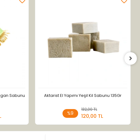
sırgan Sabunu
Aktarist El Yapımı Yeşil Kil Sabunu 135Gr
 Ekle
132,00 TL
Sepete Ekle
%9
L
120,00 TL
Adet