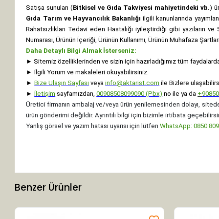
Satışa sunulan (
Bitkisel ve Gıda Takviyesi mahiyetindeki vb.
) ü
Gıda Tarım ve Hayvancılık Bakanlığı
ilgili kanunlarında yayıml
Rahatsızlıkları Tedavi eden Hastalığı iyileştirdiği gibi yazıların v
Numarası, Ürünün İçeriği, Ürünün Kullanımı, Ürünün Muhafaza Şartları 
Daha Detaylı Bilgi Almak İsterseniz:
►
Sitemiz özelliklerinden ve sizin için hazırladığımız tüm faydalard
►
İlgili Yorum ve makaleleri okuyabilirsiniz.
►
Bize Ulaşın Sayfası
veya
info@aktarist.com
ile Bizlere ulaşabilirs
►
İletişim
sayfamızdan,
00908508099090 (Pbx)
no ile ya da
+
9085
Üretici firmanın ambalaj ve/veya ürün yenilemesinden dolayı, sitede
ürün gönderimi değildir. Ayrıntılı bilgi için bizimle irtibata geçebilirsi
Yanlış görsel ve yazım hatası uyarısı için lütfen
WhatsApp: 0850 8099
Benzer Ürünler