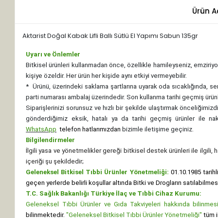
Ürün A
Aktarist Doğal Kabak Lifli Ballı Sütlü El Yapımı Sabun 135gr
Uyarı ve Önlemler
Bitkisel ürünleri kullanmadan önce, özellikle hamileyseniz, emziriyor
kişiye özeldir. Her ürün her kişide aynı etkiyi vermeyebilir.
*
Ürünü, üzerindeki saklama şartlarına uyarak oda sıcaklığında, se
parti numarası ambalaj üzerindedir. Son kullanma tarihi geçmiş ürünl
Siparişlerinizi sorunsuz ve hızlı bir şekilde ulaştırmak önceliğimi
gönderdiğimiz eksik, hatalı ya da tarihi geçmiş ürünler ile n
WhatsApp
telefon hatlarımızdan
bizimle iletişime geçiniz.
Bilgilendirmeler
İlgili yasa ve yönetmelikler gereği bitkisel destek ürünleri ile ilgili
içeriği şu şekildedir;
Geleneksel Bitkisel Tıbbi Ürünler Yönetmeliği:
01.10.1985 tarihl
geçen yerlerde belirli koşullar altında Bitki ve Drogların satılabilme
T.C. Sağlık Bakanlığı Türkiye İlaç ve Tıbbi Cihaz Kurumu:
Geleneksel Tıbbi Ürünler ve Gıda Takviyeleri hakkında bilinmesi 
bilinmektedir.
"Geleneksel Bitkisel Tıbbi Ürünler Yönetmeliği"
tüm i