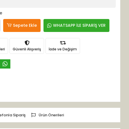
le
Sepete Ekle
WHATSAPP İLE SİPARİŞ VER
eri
Güvenli Alışveriş
İade ve Değişim
efonla Sipariş
Ürün Önerileri