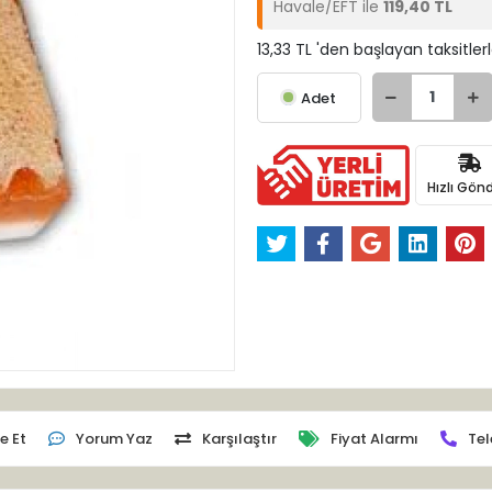
Havale/EFT ile
119,40 TL
13,33 TL 'den başlayan taksitler
Adet
Hızlı Gönd
e Et
Yorum Yaz
Karşılaştır
Fiyat Alarmı
Tel