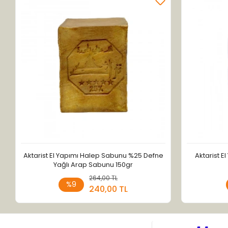
Aktarist El Yapımı Halep Sabunu %25 Defne
Aktarist E
Yağlı Arap Sabunu 150gr
264,00 TL
Sepete Ekle
%9
240,00 TL
Adet