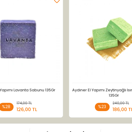
l Yapımı Lavanta Sabunu 135Gr
Aydıner El Yapımı Zeytinyağlı I
135Gr
174,00 TL
Sepete Ekle
240,00 TL
Sepete
%28
%23
126,00 TL
186,00 T
Adet
Adet