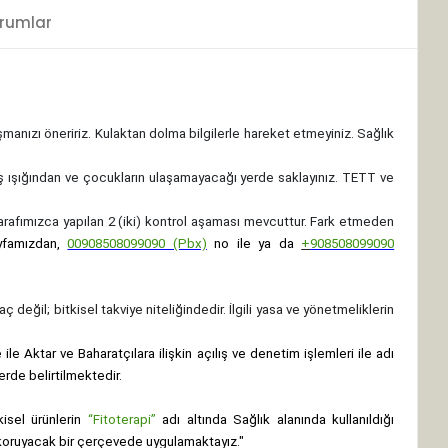
rumlar
ışmanızı öneririz. Kulaktan dolma bilgilerle hareket etmeyiniz. Sağlık
ş ışığından ve çocukların ulaşamayacağı yerde saklayınız.
TETT ve
 tarafımızca yapılan 2 (iki) kontrol aşaması mevcuttur. Fark etmeden
yfamızdan,
00908508099090 (Pbx)
no ile ya da
+
908508099090
ç değil; bitkisel takviye niteliğindedir. İlgili yasa ve yönetmeliklerin
le Aktar ve Baharatçılara ilişkin açılış ve denetim işlemleri ile adı
erde belirtilmektedir.
isel ürünlerin
“Fitoterapi”
adı altında Sağlık alanında kullanıldığı
nı koruyacak bir çerçevede uygulamaktayız."