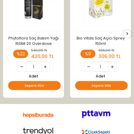
Phytoflora Saç Bakım Yağı
Bio Vitals Saç Açıcı Sprey
150Ml 20 Overdose
150ml
540,00 TL
336,00 TL
%22
%9
420,00 TL
306,00 TL
Adet
Adet
Sepete Ekle
Sepete Ekle