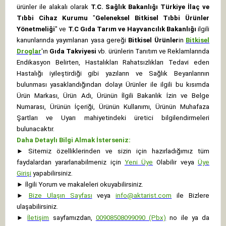
ürünler ile alakalı olarak
T.C. Sağlık Bakanlığı Türkiye İlaç ve
Tıbbi Cihaz Kurumu
"
Geleneksel Bitkisel Tıbbi Ürünler
Yönetmeliği
" ve
T.C Gıda Tarım ve Hayvancılık Bakanlığı
ilgili
kanunlarında yayımlanan yasa gereği
Bitkisel Ürünler
in
Bitkisel
Droglar
'ın
Gıda Takviyesi
vb. ürünlerin Tanıtım ve Reklamlarında
Endikasyon Belirten, Hastalıkları Rahatsızlıkları Tedavi eden
Hastalığı iyileştirdiği gibi yazıların ve Sağlık Beyanlarının
bulunması yasaklandığından dolayı Ürünler ile ilgili bu kısımda
Ürün Markası, Ürün Adı, Ürünün İlgili Bakanlık İzin ve Belge
Numarası, Ürünün İçeriği, Ürünün Kullanımı, Ürünün Muhafaza
Şartları ve Uyarı mahiyetindeki üretici bilgilendirmeleri
bulunacaktır.
Daha Detaylı Bilgi Almak İsterseniz:
►
Sitemiz özelliklerinden ve sizin için hazırladığımız tüm
faydalardan yararlanabilmeniz için
Yeni Üye
Olabilir veya
Üye
Girişi
yapabilirsiniz.
►
İlgili Yorum ve makaleleri okuyabilirsiniz.
►
Bize Ulaşın Sayfası
veya
info@aktarist.com
ile Bizlere
ulaşabilirsiniz.
►
İletişim
sayfamızdan,
00908508099090 (Pbx)
no ile ya da