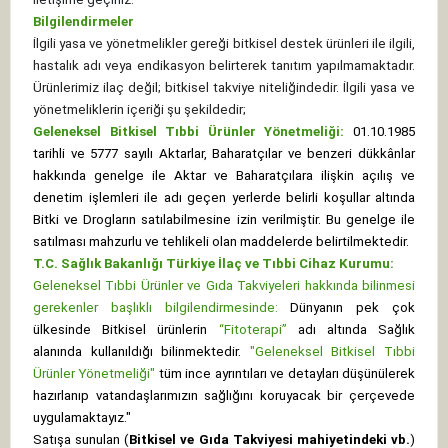
Bilgilendirmeler
İlgili yasa ve yönetmelikler gereği bitkisel destek ürünleri ile ilgili,
hastalık adı veya endikasyon belirterek tanıtım yapılmamaktadır.
Ürünlerimiz ilaç değil; bitkisel takviye niteliğindedir. İlgili yasa ve
yönetmeliklerin içeriği şu şekildedir;
Geleneksel Bitkisel Tıbbi Ürünler Yönetmeliği:
01.10.1985
tarihli ve 5777 sayılı Aktarlar, Baharatçılar ve benzeri dükkânlar
hakkında genelge ile Aktar ve Baharatçılara ilişkin açılış ve
denetim işlemleri ile adı geçen yerlerde belirli koşullar altında
Bitki ve Drogların satılabilmesine izin verilmiştir. Bu genelge ile
satılması mahzurlu ve tehlikeli olan maddelerde belirtilmektedir.
T.C. Sağlık Bakanlığı Türkiye İlaç ve Tıbbi Cihaz Kurumu:
Geleneksel Tıbbi Ürünler ve Gıda Takviyeleri hakkında bilinmesi
gerekenler başlıklı bilgilendirmesinde:
Dünyanın pek çok
ülkesinde Bitkisel ürünlerin
“Fitoterapi”
adı altında Sağlık
alanında kullanıldığı bilinmektedir.
"Geleneksel Bitkisel Tıbbi
Ürünler Yönetmeliği"
tüm ince ayrıntıları ve detayları düşünülerek
hazırlanıp vatandaşlarımızın sağlığını koruyacak bir çerçevede
uygulamaktayız."
Satışa sunulan (
Bitkisel ve Gıda Takviyesi mahiyetindeki vb.
)