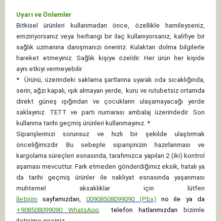
Uyarı ve Önlemler
Bitkisel ürünleri kullanmadan önce, özellikle hamileyseniz,
emziriyorsanız veya herhangi bir ilaç kullanıyorsanız, kalifiye bir
sağlık uzmanına danışmanızı öneririz. Kulaktan dolma bilgilerle
hareket etmeyiniz. Sağlık kişiye özeldir. Her ürün her kişide
aynı etkiyi vermeyebilir.
*
Ürünü, üzerindeki saklama şartlarına uyarak oda sıcaklığında,
serin, ağzı kapalı, ışık almayan yerde, kuru ve rutubetsiz ortamda
direkt güneş ışığından ve çocukların ulaşamayacağı yerde
saklayınız.
TETT ve parti numarası ambalaj üzerindedir. Son
kullanma tarihi geçmiş ürünleri kullanmayınız. *
Siparişlerinizi sorunsuz ve hızlı bir şekilde ulaştırmak
önceliğimizdir. Bu sebeple siparişinizin hazırlanması ve
kargolama süreçleri esnasında, tarafımızca yapılan 2 (iki) kontrol
aşaması mevcuttur. Fark etmeden gönderdiğimiz eksik, hatalı ya
da tarihi geçmiş ürünler ile nakliyat esnasında yaşanması
muhtemel aksaklıklar için lütfen
İletişim
sayfamızdan,
00908508099090 (Pbx)
no ile ya da
+
908508099090
WhatsApp
telefon hatlarımızdan
bizimle
iletişime geçiniz.