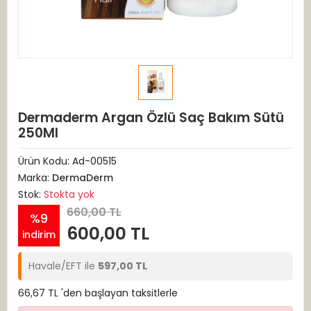
Dermaderm Argan Özlü Saç Bakım Sütü
250Ml
Ürün Kodu:
Ad-00515
Marka:
DermaDerm
Stok:
Stokta yok
660,00 TL
%9
600,00 TL
indirim
Havale/EFT ile
597,00 TL
66,67 TL 'den başlayan taksitlerle