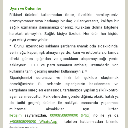
Uyarı ve Önlemler
Bitkisel ürünleri kullanmadan önce, özellikle hamileyseniz,
emziriyorsanız veya herhangi bir ilaç kullanıyorsanız, kalifiye bir
sağlık uzmanına danışmanızı öneririz. Kulaktan dolma bilgilerle
hareket etmeyiniz. Sağlık kişiye özeldir. Her ürün her kişide
aynı etkiyi vermeyebilir.
*
Ürünü, üzerindeki saklama şartlarına uyarak oda sıcaklığında,
serin, ağzı kapalı, ışık almayan yerde, kuru ve rutubetsiz ortamda
direkt güneş ışığından ve çocukların ulaşamayacağı yerde
saklayınız.
TETT ve parti numarası ambalaj üzerindedir. Son
kullanma tarihi geçmiş ürünleri kullanmayınız. *
Siparişlerinizi sorunsuz ve hızlı bir şekilde ulaştırmak
önceliğimizdir. Bu sebeple siparişinizin hazırlanması ve
kargolama süreçleri esnasında, tarafımızca yapılan 2 (iki) kontrol
aşaması mevcuttur. Fark etmeden gönderdiğimiz eksik, hatalı ya
da tarihi geçmiş ürünler ile nakliyat esnasında yaşanması
muhtemel aksaklıklar için lütfen
İletişim
sayfamızdan,
00908508099090 (Pbx)
no ile ya da
+
908508099090
WhatsApp
telefon hatlarımızdan
bizimle
iletişime geçiniz.