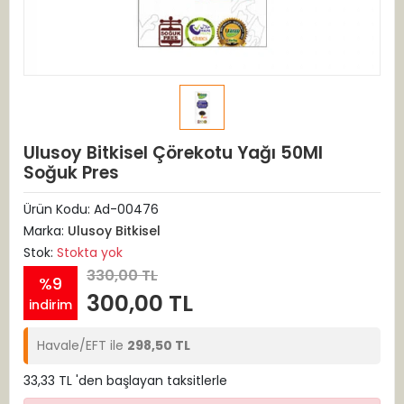
Ulusoy Bitkisel Çörekotu Yağı 50Ml
Soğuk Pres
Ürün Kodu:
Ad-00476
Marka:
Ulusoy Bitkisel
Stok:
Stokta yok
330,00 TL
%9
300,00 TL
indirim
Havale/EFT ile
298,50 TL
33,33 TL 'den başlayan taksitlerle