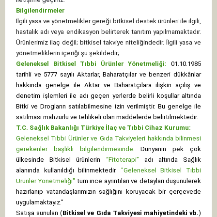
Bilgilendirmeler
İlgili yasa ve yönetmelikler gereği bitkisel destek ürünleri ile ilgili,
hastalık adı veya endikasyon belirterek tanıtım yapılmamaktadır.
Ürünlerimiz ilaç değil; bitkisel takviye niteliğindedir. İlgili yasa ve
yönetmeliklerin içeriği şu şekildedir;
Geleneksel Bitkisel Tıbbi Ürünler Yönetmeliği:
01.10.1985
tarihli ve 5777 sayılı Aktarlar, Baharatçılar ve benzeri dükkânlar
hakkında genelge ile Aktar ve Baharatçılara ilişkin açılış ve
denetim işlemleri ile adı geçen yerlerde belirli koşullar altında
Bitki ve Drogların satılabilmesine izin verilmiştir. Bu genelge ile
satılması mahzurlu ve tehlikeli olan maddelerde belirtilmektedir.
T.C. Sağlık Bakanlığı Türkiye İlaç ve Tıbbi Cihaz Kurumu:
Geleneksel Tıbbi Ürünler ve Gıda Takviyeleri hakkında bilinmesi
gerekenler başlıklı bilgilendirmesinde:
Dünyanın pek çok
ülkesinde Bitkisel ürünlerin
“Fitoterapi”
adı altında Sağlık
alanında kullanıldığı bilinmektedir.
"Geleneksel Bitkisel Tıbbi
Ürünler Yönetmeliği"
tüm ince ayrıntıları ve detayları düşünülerek
hazırlanıp vatandaşlarımızın sağlığını koruyacak bir çerçevede
uygulamaktayız."
Satışa sunulan (
Bitkisel ve Gıda Takviyesi mahiyetindeki vb.
)