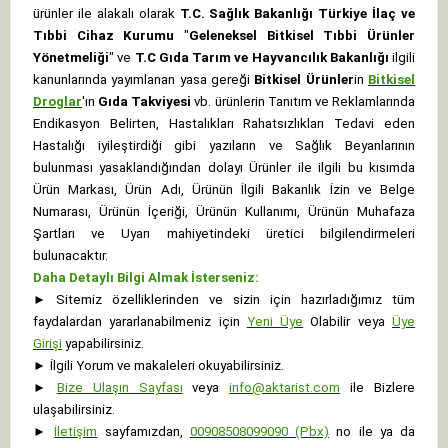
ürünler ile alakalı olarak
T.C. Sağlık Bakanlığı Türkiye İlaç ve
Tıbbi Cihaz Kurumu
"
Geleneksel Bitkisel Tıbbi Ürünler
Yönetmeliği
" ve
T.C Gıda Tarım ve Hayvancılık Bakanlığı
ilgili
kanunlarında yayımlanan yasa gereği
Bitkisel Ürünler
in
Bitkisel
Droglar
'ın
Gıda Takviyesi
vb. ürünlerin Tanıtım ve Reklamlarında
Endikasyon Belirten, Hastalıkları Rahatsızlıkları Tedavi eden
Hastalığı iyileştirdiği gibi yazıların ve Sağlık Beyanlarının
bulunması yasaklandığından dolayı Ürünler ile ilgili bu kısımda
Ürün Markası, Ürün Adı, Ürünün İlgili Bakanlık İzin ve Belge
Numarası, Ürünün İçeriği, Ürünün Kullanımı, Ürünün Muhafaza
Şartları ve Uyarı mahiyetindeki üretici bilgilendirmeleri
bulunacaktır.
Daha Detaylı Bilgi Almak İsterseniz:
►
Sitemiz özelliklerinden ve sizin için hazırladığımız tüm
faydalardan yararlanabilmeniz için
Yeni Üye
Olabilir veya
Üye
Girişi
yapabilirsiniz.
►
İlgili Yorum ve makaleleri okuyabilirsiniz.
►
Bize Ulaşın Sayfası
veya
info@aktarist.com
ile Bizlere
ulaşabilirsiniz.
►
İletişim
sayfamızdan,
00908508099090 (Pbx)
no ile ya da