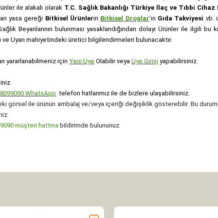
rünler ile alakalı olarak
T.C. Sağlık Bakanlığı Türkiye İlaç ve Tıbbi Ciha
anan yasa gereği
Bitkisel Ürünler
in
Bitkisel Droglar
'ın
Gıda Takviyesi
vb. ü
e Sağlık Beyanlarının bulunması yasaklandığından dolayı Ürünler ile ilgili bu
ve Uyarı mahiyetindeki üretici bilgilendirmeleri bulunacaktır.
an yararlanabilmeniz için
Yeni Üye
Olabilir veya
Üye Girişi
yapabilirsiniz.
iniz.
08099090
WhatsApp
telefon hatlarımız ile de bizlere ulaşabilirsiniz.
ki görsel ile ürünün ambalaj ve/veya içeriği değişiklik gösterebilir. Bu durum
niz.
090 müşteri hattına
bildirimde bulununuz.