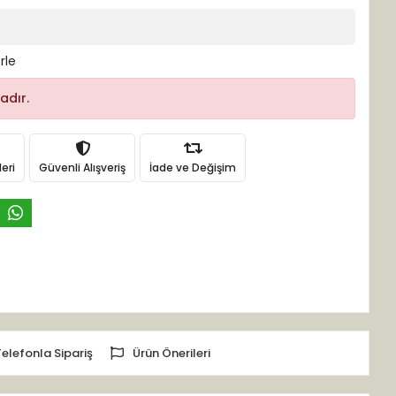
rle
adır.
eri
Güvenli Alışveriş
İade ve Değişim
Telefonla Sipariş
Ürün Önerileri