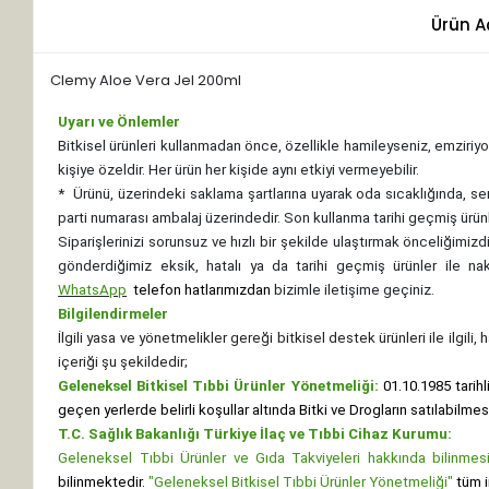
Ürün A
Clemy Aloe Vera Jel 200ml
Uyarı ve Önlemler
Bitkisel ürünleri kullanmadan önce, özellikle hamileyseniz, emziriyor
kişiye özeldir. Her ürün her kişide aynı etkiyi vermeyebilir.
*
Ürünü, üzerindeki saklama şartlarına uyarak oda sıcaklığında, se
parti numarası ambalaj üzerindedir. Son kullanma tarihi geçmiş ürünl
Siparişlerinizi sorunsuz ve hızlı bir şekilde ulaştırmak önceliğimi
gönderdiğimiz eksik, hatalı ya da tarihi geçmiş ürünler ile n
WhatsApp
telefon hatlarımızdan
bizimle iletişime geçiniz.
Bilgilendirmeler
İlgili yasa ve yönetmelikler gereği bitkisel destek ürünleri ile ilgili
içeriği şu şekildedir;
Geleneksel Bitkisel Tıbbi Ürünler Yönetmeliği:
01.10.1985 tarihl
geçen yerlerde belirli koşullar altında Bitki ve Drogların satılabilme
T.C. Sağlık Bakanlığı Türkiye İlaç ve Tıbbi Cihaz Kurumu:
Geleneksel Tıbbi Ürünler ve Gıda Takviyeleri hakkında bilinmesi 
bilinmektedir.
"Geleneksel Bitkisel Tıbbi Ürünler Yönetmeliği"
tüm i