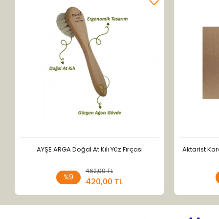
AYŞE ARGA Doğal At Kılı Yüz Fırçası
Aktarist Kar
462,00 TL
Sepete Ekle
%9
420,00 TL
Adet