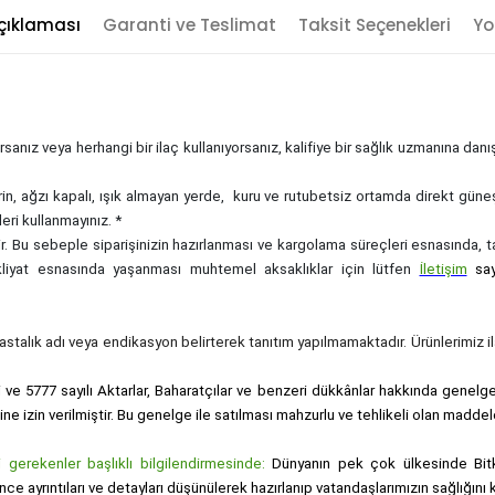
çıklaması
Garanti ve Teslimat
Taksit Seçenekleri
Yo
sanız veya herhangi bir ilaç kullanıyorsanız, kalifiye bir sağlık uzmanına dan
rin, ağzı kapalı, ışık almayan yerde, kuru ve rutubetsiz ortamda direkt güne
eri kullanmayınız. *
zdir. Bu sebeple siparişinizin hazırlanması ve kargolama süreçleri esnasında,
akliyat esnasında yaşanması muhtemel aksaklıklar için lütfen
İletişim
sa
, hastalık adı veya endikasyon belirterek tanıtım yapılmamaktadır. Ürünlerimiz ila
i ve 5777 sayılı Aktarlar, Baharatçılar ve benzeri dükkânlar hakkında genelge i
sine izin verilmiştir. Bu genelge ile satılması mahzurlu ve tehlikeli olan maddel
gerekenler başlıklı bilgilendirmesinde:
Dünyanın pek çok ülkesinde Bitk
nce ayrıntıları ve detayları düşünülerek hazırlanıp vatandaşlarımızın sağlığı