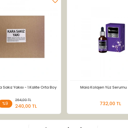
a Sakız Yakısı - 1.Kalite Orta Boy
Maia Kolajen Yüz Serumu 
264,00 TL
Sepete Ekle
Sepete
732,00 TL
%9
240,00 TL
Adet
Adet