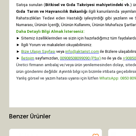
Satışa sunulan (
Bitkisel ve Gıda Takviyesi mahiyetindeki vb.
) ü
Gıda Tarım ve Hayvancılık Bakanlığı
ilgili kanunlarında yayıml
Rahatsızlıkları Tedavi eden Hastalığı iyileştirdiği gibi yazıların v
Numarası, Ürünün İçeriği, Ürünün Kullanımı, Ürünün Muhafaza Şartları 
Daha Detaylı Bilgi Almak İsterseniz:
►
Sitemiz özelliklerinden ve sizin için hazırladığımız tüm faydalard
►
İlgili Yorum ve makaleleri okuyabilirsiniz.
►
Bize Ulaşın Sayfası
veya
info@aktarist.com
ile Bizlere ulaşabilirs
►
İletişim
sayfamızdan,
00908508099090 (Pbx)
no ile ya da
+
9085
Üretici firmanın ambalaj ve/veya ürün yenilemesinden dolayı, sitede
ürün gönderimi değildir. Ayrıntılı bilgi için bizimle irtibata geçebilirsi
Yanlış görsel ve yazım hatası uyarısı için lütfen
WhatsApp: 0850 8099
Benzer Ürünler