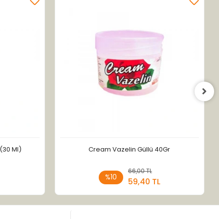
(30 Ml)
Cream Vazelin Güllü 40Gr
 Ekle
66,00 TL
Sepete Ekle
%10
59,40 TL
Adet