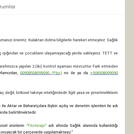
rumlar
ışmanızı öneririz. Kulaktan dolma bilgilerle hareket etmeyiniz. Sağlık
ş ışığından ve çocukların ulaşamayacağı yerde saklayınız.
TETT ve
 tarafımızca yapılan 2 (iki) kontrol aşaması mevcuttur. Fark etmeden
yfamızdan,
00908508099090 (Pbx)
no ile ya da
+
908508099090
ç değil; bitkisel takviye niteliğindedir. İlgili yasa ve yönetmeliklerin
le Aktar ve Baharatçılara ilişkin açılış ve denetim işlemleri ile adı
erde belirtilmektedir.
isel ürünlerin
“Fitoterapi”
adı altında Sağlık alanında kullanıldığı
nı koruyacak bir çerçevede uygulamaktayız."