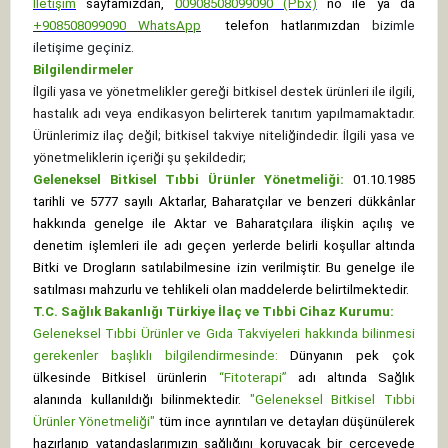
İletişim
sayfamızdan,
00908508099090 (Pbx)
no ile ya da
+
908508099090
WhatsApp
telefon hatlarımızdan
bizimle
iletişime geçiniz.
Bilgilendirmeler
İlgili yasa ve yönetmelikler gereği bitkisel destek ürünleri ile ilgili,
hastalık adı veya endikasyon belirterek tanıtım yapılmamaktadır.
Ürünlerimiz ilaç değil; bitkisel takviye niteliğindedir. İlgili yasa ve
yönetmeliklerin içeriği şu şekildedir;
Geleneksel Bitkisel Tıbbi Ürünler Yönetmeliği:
01.10.1985
tarihli ve 5777 sayılı Aktarlar, Baharatçılar ve benzeri dükkânlar
hakkında genelge ile Aktar ve Baharatçılara ilişkin açılış ve
denetim işlemleri ile adı geçen yerlerde belirli koşullar altında
Bitki ve Drogların satılabilmesine izin verilmiştir. Bu genelge ile
satılması mahzurlu ve tehlikeli olan maddelerde belirtilmektedir.
T.C. Sağlık Bakanlığı Türkiye İlaç ve Tıbbi Cihaz Kurumu:
Geleneksel Tıbbi Ürünler ve Gıda Takviyeleri hakkında bilinmesi
gerekenler başlıklı bilgilendirmesinde:
Dünyanın pek çok
ülkesinde Bitkisel ürünlerin
“Fitoterapi”
adı altında Sağlık
alanında kullanıldığı bilinmektedir.
"Geleneksel Bitkisel Tıbbi
Ürünler Yönetmeliği"
tüm ince ayrıntıları ve detayları düşünülerek
hazırlanıp vatandaşlarımızın sağlığını koruyacak bir çerçevede