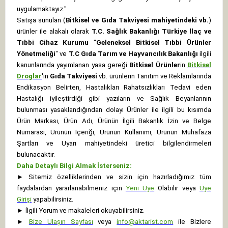
uygulamaktayız."
Satışa sunulan (
Bitkisel ve Gıda Takviyesi mahiyetindeki vb.
)
ürünler ile alakalı olarak
T.C. Sağlık Bakanlığı Türkiye İlaç ve
Tıbbi Cihaz Kurumu
"
Geleneksel Bitkisel Tıbbi Ürünler
Yönetmeliği
" ve
T.C Gıda Tarım ve Hayvancılık Bakanlığı
ilgili
kanunlarında yayımlanan yasa gereği
Bitkisel Ürünler
in
Bitkisel
Droglar
'ın
Gıda Takviyesi
vb. ürünlerin Tanıtım ve Reklamlarında
Endikasyon Belirten, Hastalıkları Rahatsızlıkları Tedavi eden
Hastalığı iyileştirdiği gibi yazıların ve Sağlık Beyanlarının
bulunması yasaklandığından dolayı Ürünler ile ilgili bu kısımda
Ürün Markası, Ürün Adı, Ürünün İlgili Bakanlık İzin ve Belge
Numarası, Ürünün İçeriği, Ürünün Kullanımı, Ürünün Muhafaza
Şartları ve Uyarı mahiyetindeki üretici bilgilendirmeleri
bulunacaktır.
Daha Detaylı Bilgi Almak İsterseniz:
►
Sitemiz özelliklerinden ve sizin için hazırladığımız tüm
faydalardan yararlanabilmeniz için
Yeni Üye
Olabilir veya
Üye
Girişi
yapabilirsiniz.
►
İlgili Yorum ve makaleleri okuyabilirsiniz.
►
Bize Ulaşın Sayfası
veya
info@aktarist.com
ile Bizlere