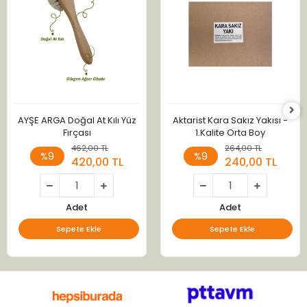
AYŞE ARGA Doğal At Kılı Yüz
Aktarist Kara Sakız Yakısı -
Fırçası
1.Kalite Orta Boy
462,00 TL
264,00 TL
%9
%9
420,00 TL
240,00 TL
Adet
Adet
Sepete Ekle
Sepete Ekle