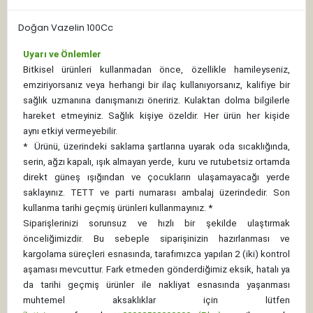
Doğan Vazelin 100Cc
Uyarı ve Önlemler
Bitkisel ürünleri kullanmadan önce, özellikle hamileyseniz,
emziriyorsanız veya herhangi bir ilaç kullanıyorsanız, kalifiye bir
sağlık uzmanına danışmanızı öneririz. Kulaktan dolma bilgilerle
hareket etmeyiniz. Sağlık kişiye özeldir. Her ürün her kişide
aynı etkiyi vermeyebilir.
*
Ürünü, üzerindeki saklama şartlarına uyarak oda sıcaklığında,
serin, ağzı kapalı, ışık almayan yerde, kuru ve rutubetsiz ortamda
direkt güneş ışığından ve çocukların ulaşamayacağı yerde
saklayınız.
TETT ve parti numarası ambalaj üzerindedir. Son
kullanma tarihi geçmiş ürünleri kullanmayınız. *
Siparişlerinizi sorunsuz ve hızlı bir şekilde ulaştırmak
önceliğimizdir. Bu sebeple siparişinizin hazırlanması ve
kargolama süreçleri esnasında, tarafımızca yapılan 2 (iki) kontrol
aşaması mevcuttur. Fark etmeden gönderdiğimiz eksik, hatalı ya
da tarihi geçmiş ürünler ile nakliyat esnasında yaşanması
muhtemel aksaklıklar için lütfen