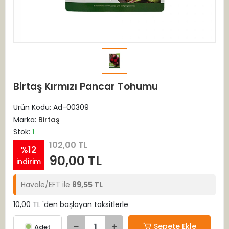
Birtaş Kırmızı Pancar Tohumu
Ürün Kodu:
Ad-00309
Marka:
Birtaş
Stok:
1
102,00 TL
%12
90,00 TL
indirim
Havale/EFT ile
89,55 TL
10,00 TL 'den başlayan taksitlerle
Sepete Ekle
Adet