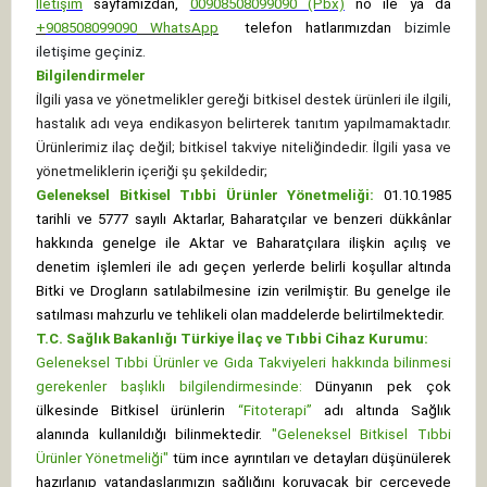
İletişim
sayfamızdan,
00908508099090 (Pbx)
no ile ya da
+
908508099090
WhatsApp
telefon hatlarımızdan
bizimle
iletişime geçiniz.
Bilgilendirmeler
İlgili yasa ve yönetmelikler gereği bitkisel destek ürünleri ile ilgili,
hastalık adı veya endikasyon belirterek tanıtım yapılmamaktadır.
Ürünlerimiz ilaç değil; bitkisel takviye niteliğindedir. İlgili yasa ve
yönetmeliklerin içeriği şu şekildedir;
Geleneksel Bitkisel Tıbbi Ürünler Yönetmeliği:
01.10.1985
tarihli ve 5777 sayılı Aktarlar, Baharatçılar ve benzeri dükkânlar
hakkında genelge ile Aktar ve Baharatçılara ilişkin açılış ve
denetim işlemleri ile adı geçen yerlerde belirli koşullar altında
Bitki ve Drogların satılabilmesine izin verilmiştir. Bu genelge ile
satılması mahzurlu ve tehlikeli olan maddelerde belirtilmektedir.
T.C. Sağlık Bakanlığı Türkiye İlaç ve Tıbbi Cihaz Kurumu:
Geleneksel Tıbbi Ürünler ve Gıda Takviyeleri hakkında bilinmesi
gerekenler başlıklı bilgilendirmesinde:
Dünyanın pek çok
ülkesinde Bitkisel ürünlerin
“Fitoterapi”
adı altında Sağlık
alanında kullanıldığı bilinmektedir.
"Geleneksel Bitkisel Tıbbi
Ürünler Yönetmeliği"
tüm ince ayrıntıları ve detayları düşünülerek
hazırlanıp vatandaşlarımızın sağlığını koruyacak bir çerçevede