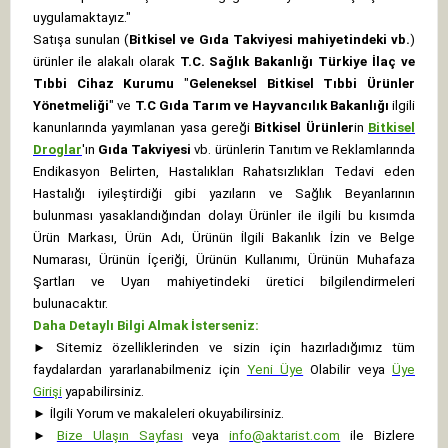
uygulamaktayız."
Satışa sunulan (
Bitkisel ve Gıda Takviyesi mahiyetindeki vb.
)
ürünler ile alakalı olarak
T.C. Sağlık Bakanlığı Türkiye İlaç ve
Tıbbi Cihaz Kurumu
"
Geleneksel Bitkisel Tıbbi Ürünler
Yönetmeliği
" ve
T.C Gıda Tarım ve Hayvancılık Bakanlığı
ilgili
kanunlarında yayımlanan yasa gereği
Bitkisel Ürünler
in
Bitkisel
Droglar
'ın
Gıda Takviyesi
vb. ürünlerin Tanıtım ve Reklamlarında
Endikasyon Belirten, Hastalıkları Rahatsızlıkları Tedavi eden
Hastalığı iyileştirdiği gibi yazıların ve Sağlık Beyanlarının
bulunması yasaklandığından dolayı Ürünler ile ilgili bu kısımda
Ürün Markası, Ürün Adı, Ürünün İlgili Bakanlık İzin ve Belge
Numarası, Ürünün İçeriği, Ürünün Kullanımı, Ürünün Muhafaza
Şartları ve Uyarı mahiyetindeki üretici bilgilendirmeleri
bulunacaktır.
Daha Detaylı Bilgi Almak İsterseniz:
►
Sitemiz özelliklerinden ve sizin için hazırladığımız tüm
faydalardan yararlanabilmeniz için
Yeni Üye
Olabilir veya
Üye
Girişi
yapabilirsiniz.
►
İlgili Yorum ve makaleleri okuyabilirsiniz.
►
Bize Ulaşın Sayfası
veya
info@aktarist.com
ile Bizlere