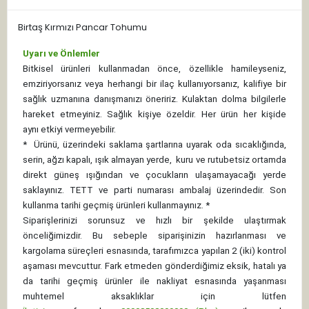
Birtaş Kırmızı Pancar Tohumu
Uyarı ve Önlemler
Bitkisel ürünleri kullanmadan önce, özellikle hamileyseniz,
emziriyorsanız veya herhangi bir ilaç kullanıyorsanız, kalifiye bir
sağlık uzmanına danışmanızı öneririz. Kulaktan dolma bilgilerle
hareket etmeyiniz. Sağlık kişiye özeldir. Her ürün her kişide
aynı etkiyi vermeyebilir.
*
Ürünü, üzerindeki saklama şartlarına uyarak oda sıcaklığında,
serin, ağzı kapalı, ışık almayan yerde, kuru ve rutubetsiz ortamda
direkt güneş ışığından ve çocukların ulaşamayacağı yerde
saklayınız.
TETT ve parti numarası ambalaj üzerindedir. Son
kullanma tarihi geçmiş ürünleri kullanmayınız. *
Siparişlerinizi sorunsuz ve hızlı bir şekilde ulaştırmak
önceliğimizdir. Bu sebeple siparişinizin hazırlanması ve
kargolama süreçleri esnasında, tarafımızca yapılan 2 (iki) kontrol
aşaması mevcuttur. Fark etmeden gönderdiğimiz eksik, hatalı ya
da tarihi geçmiş ürünler ile nakliyat esnasında yaşanması
muhtemel aksaklıklar için lütfen