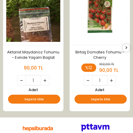
Aktarist Maydanoz Tohumu
Birtaş Domates Tohumu -
- Evinde Yaşam Başlat
Cherry
102,00 TL
90,00 TL
%12
90,00 TL
Adet
Adet
Sepete Ekle
Sepete Ekle