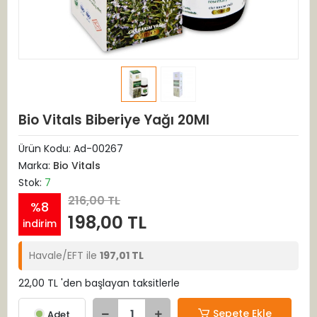
Bio Vitals Biberiye Yağı 20Ml
Ürün Kodu:
Ad-00267
Marka:
Bio Vitals
Stok:
7
216,00 TL
%8
198,00 TL
indirim
Havale/EFT ile
197,01 TL
22,00 TL 'den başlayan taksitlerle
Sepete Ekle
Adet