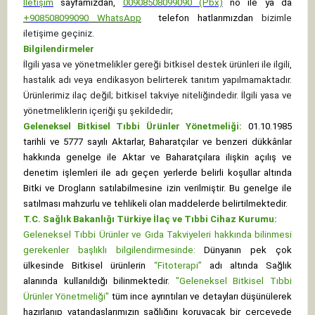
İletişim
sayfamızdan,
00908508099090 (Pbx)
no ile ya da
+
908508099090
WhatsApp
telefon hatlarımızdan
bizimle
iletişime geçiniz.
Bilgilendirmeler
İlgili yasa ve yönetmelikler gereği bitkisel destek ürünleri ile ilgili,
hastalık adı veya endikasyon belirterek tanıtım yapılmamaktadır.
Ürünlerimiz ilaç değil; bitkisel takviye niteliğindedir. İlgili yasa ve
yönetmeliklerin içeriği şu şekildedir;
Geleneksel Bitkisel Tıbbi Ürünler Yönetmeliği:
01.10.1985
tarihli ve 5777 sayılı Aktarlar, Baharatçılar ve benzeri dükkânlar
hakkında genelge ile Aktar ve Baharatçılara ilişkin açılış ve
denetim işlemleri ile adı geçen yerlerde belirli koşullar altında
Bitki ve Drogların satılabilmesine izin verilmiştir. Bu genelge ile
satılması mahzurlu ve tehlikeli olan maddelerde belirtilmektedir.
T.C. Sağlık Bakanlığı Türkiye İlaç ve Tıbbi Cihaz Kurumu:
Geleneksel Tıbbi Ürünler ve Gıda Takviyeleri hakkında bilinmesi
gerekenler başlıklı bilgilendirmesinde:
Dünyanın pek çok
ülkesinde Bitkisel ürünlerin
“Fitoterapi”
adı altında Sağlık
alanında kullanıldığı bilinmektedir.
"Geleneksel Bitkisel Tıbbi
Ürünler Yönetmeliği"
tüm ince ayrıntıları ve detayları düşünülerek
hazırlanıp vatandaşlarımızın sağlığını koruyacak bir çerçevede