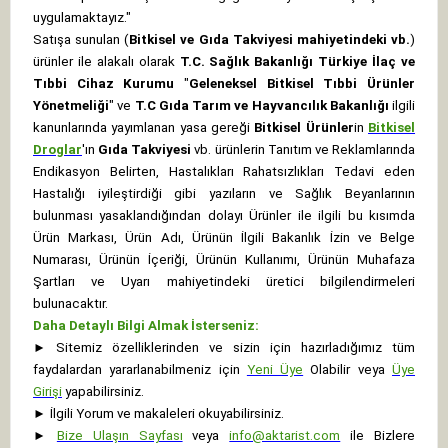
uygulamaktayız."
Satışa sunulan (
Bitkisel ve Gıda Takviyesi mahiyetindeki vb.
)
ürünler ile alakalı olarak
T.C. Sağlık Bakanlığı Türkiye İlaç ve
Tıbbi Cihaz Kurumu
"
Geleneksel Bitkisel Tıbbi Ürünler
Yönetmeliği
" ve
T.C Gıda Tarım ve Hayvancılık Bakanlığı
ilgili
kanunlarında yayımlanan yasa gereği
Bitkisel Ürünler
in
Bitkisel
Droglar
'ın
Gıda Takviyesi
vb. ürünlerin Tanıtım ve Reklamlarında
Endikasyon Belirten, Hastalıkları Rahatsızlıkları Tedavi eden
Hastalığı iyileştirdiği gibi yazıların ve Sağlık Beyanlarının
bulunması yasaklandığından dolayı Ürünler ile ilgili bu kısımda
Ürün Markası, Ürün Adı, Ürünün İlgili Bakanlık İzin ve Belge
Numarası, Ürünün İçeriği, Ürünün Kullanımı, Ürünün Muhafaza
Şartları ve Uyarı mahiyetindeki üretici bilgilendirmeleri
bulunacaktır.
Daha Detaylı Bilgi Almak İsterseniz:
►
Sitemiz özelliklerinden ve sizin için hazırladığımız tüm
faydalardan yararlanabilmeniz için
Yeni Üye
Olabilir veya
Üye
Girişi
yapabilirsiniz.
►
İlgili Yorum ve makaleleri okuyabilirsiniz.
►
Bize Ulaşın Sayfası
veya
info@aktarist.com
ile Bizlere