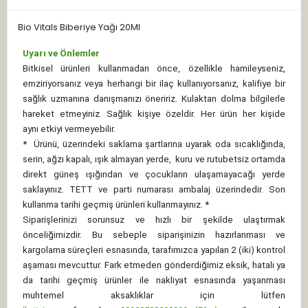
Bio Vitals Biberiye Yağı 20Ml
Uyarı ve Önlemler
Bitkisel ürünleri kullanmadan önce, özellikle hamileyseniz,
emziriyorsanız veya herhangi bir ilaç kullanıyorsanız, kalifiye bir
sağlık uzmanına danışmanızı öneririz. Kulaktan dolma bilgilerle
hareket etmeyiniz. Sağlık kişiye özeldir. Her ürün her kişide
aynı etkiyi vermeyebilir.
*
Ürünü, üzerindeki saklama şartlarına uyarak oda sıcaklığında,
serin, ağzı kapalı, ışık almayan yerde, kuru ve rutubetsiz ortamda
direkt güneş ışığından ve çocukların ulaşamayacağı yerde
saklayınız.
TETT ve parti numarası ambalaj üzerindedir. Son
kullanma tarihi geçmiş ürünleri kullanmayınız. *
Siparişlerinizi sorunsuz ve hızlı bir şekilde ulaştırmak
önceliğimizdir. Bu sebeple siparişinizin hazırlanması ve
kargolama süreçleri esnasında, tarafımızca yapılan 2 (iki) kontrol
aşaması mevcuttur. Fark etmeden gönderdiğimiz eksik, hatalı ya
da tarihi geçmiş ürünler ile nakliyat esnasında yaşanması
muhtemel aksaklıklar için lütfen