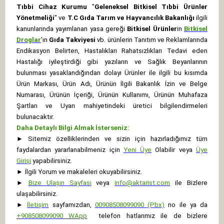
Tıbbi Cihaz Kurumu
"
Geleneksel Bitkisel Tıbbi Ürünler
Yönetmeliği
" ve
T.C Gıda Tarım ve Hayvancılık Bakanlığı
ilgili
kanunlarında yayımlanan yasa gereği
Bitkisel Ürünler
in
Bitkisel
Droglar
'ın
Gıda Takviyesi
vb. ürünlerin Tanıtım ve Reklamlarında
Endikasyon Belirten, Hastalıkları Rahatsızlıkları Tedavi eden
Hastalığı iyileştirdiği gibi yazıların ve Sağlık Beyanlarının
bulunması yasaklandığından dolayı Ürünler ile ilgili bu kısımda
Ürün Markası, Ürün Adı, Ürünün İlgili Bakanlık İzin ve Belge
Numarası, Ürünün İçeriği, Ürünün Kullanımı, Ürünün Muhafaza
Şartları ve Uyarı mahiyetindeki üretici bilgilendirmeleri
bulunacaktır.
Daha Detaylı Bilgi Almak İsterseniz:
►
Sitemiz özelliklerinden ve sizin için hazırladığımız tüm
faydalardan yararlanabilmeniz için
Yeni Üye
Olabilir veya
Üye
Girişi
yapabilirsiniz.
►
İlgili Yorum ve makaleleri okuyabilirsiniz.
►
Bize Ulaşın Sayfası
veya
info@aktarist.com
ile Bizlere
ulaşabilirsiniz.
►
İletişim
sayfamızdan,
00908508099090 (Pbx)
no ile ya da
+
908508099090
WApp
telefon hatlarımız ile de bizlere