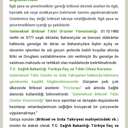
İlgili yasa ve yönetmelikler gereği bitkisel destek ürünleri ile ilgili,
hastalık adı veya endikasyon belirterek tanıtım yapılmamaktadır.
Ürünlerimiz ilaç değil; bitkisel takviye niteliğindedir. İlgili yasa ve
yönetmeliklerin içeriği şu şekildedir;
Geleneksel Bitkisel Tıbbi Ürünler Yönetmeliği:
01.10.1985
tarihli ve 5777 sayılı Aktarlar, Baharatçılar ve benzeri dükkânlar
hakkında genelge ile Aktar ve Baharatçılara ilişkin açılış ve
denetim işlemleri ile adı geçen yerlerde belirli koşullar altında
Bitki ve Drogların satılabilmesine izin verilmiştir. Bu genelge ile
satılması mahzurlu ve tehlikeli olan maddelerde belirtilmektedir.
T.C. Sağlık Bakanlığı Türkiye İlaç ve Tıbbi Cihaz Kurumu:
Geleneksel Tıbbi Ürünler ve Gıda Takviyeleri hakkında bilinmesi
gerekenler başlıklı bilgilendirmesinde:
Dünyanın pek çok
ülkesinde Bitkisel ürünlerin
“Fitoterapi”
adı altında Sağlık
alanında kullanıldığı bilinmektedir.
"Geleneksel Bitkisel Tıbbi
Ürünler Yönetmeliği"
tüm ince ayrıntıları ve detayları düşünülerek
hazırlanıp vatandaşlarımızın sağlığını koruyacak bir çerçevede
uygulamaktayız."
Satışa sunulan (
Bitkisel ve Gıda Takviyesi mahiyetindeki vb.
)
ürünler ile alakalı olarak
T.C. Sağlık Bakanlığı Türkiye İlaç ve