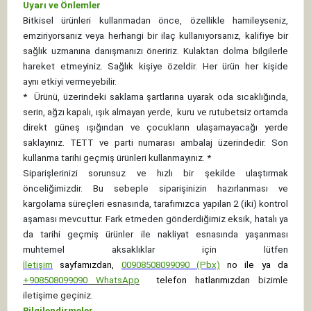
Uyarı ve Önlemler
Bitkisel ürünleri kullanmadan önce, özellikle hamileyseniz,
emziriyorsanız veya herhangi bir ilaç kullanıyorsanız, kalifiye bir
sağlık uzmanına danışmanızı öneririz. Kulaktan dolma bilgilerle
hareket etmeyiniz. Sağlık kişiye özeldir. Her ürün her kişide
aynı etkiyi vermeyebilir.
*
Ürünü, üzerindeki saklama şartlarına uyarak oda sıcaklığında,
serin, ağzı kapalı, ışık almayan yerde, kuru ve rutubetsiz ortamda
direkt güneş ışığından ve çocukların ulaşamayacağı yerde
saklayınız.
TETT ve parti numarası ambalaj üzerindedir. Son
kullanma tarihi geçmiş ürünleri kullanmayınız. *
Siparişlerinizi sorunsuz ve hızlı bir şekilde ulaştırmak
önceliğimizdir. Bu sebeple siparişinizin hazırlanması ve
kargolama süreçleri esnasında, tarafımızca yapılan 2 (iki) kontrol
aşaması mevcuttur. Fark etmeden gönderdiğimiz eksik, hatalı ya
da tarihi geçmiş ürünler ile nakliyat esnasında yaşanması
muhtemel aksaklıklar için lütfen
İletişim
sayfamızdan,
00908508099090 (Pbx)
no ile ya da
+
908508099090
WhatsApp
telefon hatlarımızdan
bizimle
iletişime geçiniz.
Bilgilendirmeler