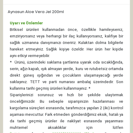
Aynasun Aloe Vera Jel 200ml
Uyarı ve Önlemler
Bitkisel ürünleri kullanmadan önce, özellikle hamileyseniz,
emziriyorsanız veya herhangi bir ilaç kullanıyorsanız, kalifiye bir
sağlık uzmanına danışmanızı öneririz. Kulaktan dolma bilgilerle
hareket etmeyiniz. Sağlık kişiye özeldir. Her ürün her kişide
aynı etkiyi vermeyebilir.
*
Ürünü, üzerindeki saklama şartlarına uyarak oda sıcaklığında,
serin, ağzı kapalı, ışık almayan yerde, kuru ve rutubetsiz ortamda
direkt güneş ışığından ve çocukların ulaşamayacağı yerde
saklayınız.
TETT ve parti numarası ambalaj üzerindedir. Son
kullanma tarihi geçmiş ürünleri kullanmayınız. *
Siparişlerinizi sorunsuz ve hızlı bir şekilde ulaştırmak
önceliğimizdir. Bu sebeple siparişinizin hazırlanması ve
kargolama süreçleri esnasında, tarafımızca yapılan 2 (iki) kontrol
aşaması mevcuttur. Fark etmeden gönderdiğimiz eksik, hatalı ya
da tarihi geçmiş ürünler ile nakliyat esnasında yaşanması
muhtemel aksaklıklar için lütfen