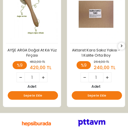
AYŞE ARGA Doğal At Kılı Yüz
Aktarist Kara Sakız Yakısı -
Fırçası
1.Kalite Orta Boy
462,00 TL
264,00 TL
%9
%9
420,00 TL
240,00 TL
Adet
Adet
Sepete Ekle
Sepete Ekle