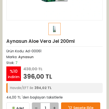
Aynasun Aloe Vera Jel 200ml
Ürün Kodu:
Ad-00061
Marka:
Aynasun
Stok:
7
438,00 TL
%10
396,00 TL
indirim
Havale/EFT ile
394,02 TL
44,00 TL 'den başlayan taksitlerle
Sepete Ekle
Adet