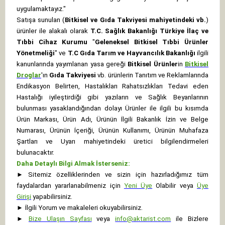
uygulamaktayız."
Satışa sunulan (
Bitkisel ve Gıda Takviyesi mahiyetindeki vb.
)
ürünler ile alakalı olarak
T.C. Sağlık Bakanlığı Türkiye İlaç ve
Tıbbi Cihaz Kurumu
"
Geleneksel Bitkisel Tıbbi Ürünler
Yönetmeliği
" ve
T.C Gıda Tarım ve Hayvancılık Bakanlığı
ilgili
kanunlarında yayımlanan yasa gereği
Bitkisel Ürünler
in
Bitkisel
Droglar
'ın
Gıda Takviyesi
vb. ürünlerin Tanıtım ve Reklamlarında
Endikasyon Belirten, Hastalıkları Rahatsızlıkları Tedavi eden
Hastalığı iyileştirdiği gibi yazıların ve Sağlık Beyanlarının
bulunması yasaklandığından dolayı Ürünler ile ilgili bu kısımda
Ürün Markası, Ürün Adı, Ürünün İlgili Bakanlık İzin ve Belge
Numarası, Ürünün İçeriği, Ürünün Kullanımı, Ürünün Muhafaza
Şartları ve Uyarı mahiyetindeki üretici bilgilendirmeleri
bulunacaktır.
Daha Detaylı Bilgi Almak İsterseniz:
►
Sitemiz özelliklerinden ve sizin için hazırladığımız tüm
faydalardan yararlanabilmeniz için
Yeni Üye
Olabilir veya
Üye
Girişi
yapabilirsiniz.
►
İlgili Yorum ve makaleleri okuyabilirsiniz.
►
Bize Ulaşın Sayfası
veya
info@aktarist.com
ile Bizlere