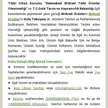
Tıbbi Cihaz Kurumu
"
Geleneksel Bitkisel Tıbbi Ürünler
Yönetmeliği
" ve
T.C Gıda Tarım ve Hayvancılık Bakanlığı
ilgili
kanunlarında yayımlanan yasa gereği
Bitkisel Ürünler
in
Bitkisel
Droglar
'ın
Gıda Takviyesi
vb. ürünlerin Tanıtım ve Reklamlarında
Endikasyon Belirten, Hastalıkları Rahatsızlıkları Tedavi eden
Hastalığı iyileştirdiği gibi yazıların ve Sağlık Beyanlarının
bulunması yasaklandığından dolayı Ürünler ile ilgili bu kısımda
Ürün Markası, Ürün Adı, Ürünün İlgili Bakanlık İzin ve Belge
Numarası, Ürünün İçeriği, Ürünün Kullanımı, Ürünün Muhafaza
Şartları ve Uyarı mahiyetindeki üretici bilgilendirmeleri
bulunacaktır.
Daha Detaylı Bilgi Almak İsterseniz:
►
Sitemiz özelliklerinden ve sizin için hazırladığımız tüm
faydalardan yararlanabilmeniz için
Yeni Üye
Olabilir veya
Üye
Girişi
yapabilirsiniz.
►
İlgili Yorum ve makaleleri okuyabilirsiniz.
►
Bize Ulaşın Sayfası
veya
info@aktarist.com
ile Bizlere
ulaşabilirsiniz.
►
İletişim
sayfamızdan,
00908508099090 (Pbx)
no ile ya da
+
908508099090
WhatsApp
telefon hatlarımız ile de bizlere