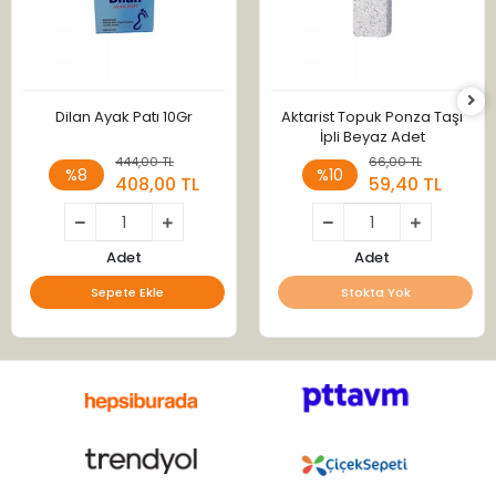
Dilan Ayak Patı 10Gr
Aktarist Topuk Ponza Taşı
İpli Beyaz Adet
444,00 TL
66,00 TL
%8
%10
408,00 TL
59,40 TL
Adet
Adet
Sepete Ekle
Stokta Yok