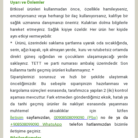
Uyarı ve Önlemler
Bitkisel ürünleri kullanmadan önce, özellikle hamileyseniz,
emziriyorsanız veya herhangi bir ilaç kullanıyorsanız, kalifiye bir
sağlık uzmanına danışmanızı öneririz. Kulaktan dolma bilgilerle
hareket etmeyiniz. Sağlık kişiye özeldir. Her ürün her kişide
aynı etkiyi vermeyebilir.
*
Ürünü, üzerindeki saklama şartlarına uyarak oda sıcaklığında,
serin, ağzı kapalı, ışık almayan yerde, kuru ve rutubetsiz ortamda
direkt güneş ışığından ve çocukların ulaşamayacağı yerde
saklayınız.
TETT ve parti numarası ambalaj üzerindedir. Son
kullanma tarihi geçmiş ürünleri kullanmayınız. *
Siparişlerinizi sorunsuz ve hızlı bir şekilde ulaştırmak
önceliğimizdir. Bu sebeple siparişinizin hazırlanması ve
kargolama süreçleri esnasında, tarafımızca yapılan 2 (iki) kontrol
aşaması mevcuttur. Fark etmeden gönderdiğimiz eksik, hatalı ya
da tarihi geçmiş ürünler ile nakliyat esnasında yaşanması
muhtemel aksaklıklar için lütfen
İletişim
sayfamızdan,
00908508099090 (Pbx)
no ile ya da
+
908508099090
WhatsApp
telefon hatlarımızdan
bizimle
iletişime geçiniz.
Bilgilendirmeler