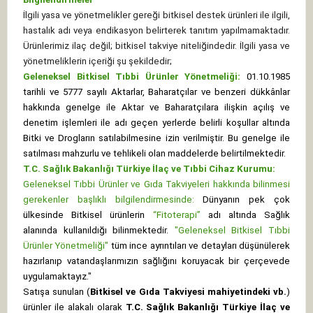
İlgili yasa ve yönetmelikler gereği bitkisel destek ürünleri ile ilgili,
hastalık adı veya endikasyon belirterek tanıtım yapılmamaktadır.
Ürünlerimiz ilaç değil; bitkisel takviye niteliğindedir. İlgili yasa ve
yönetmeliklerin içeriği şu şekildedir;
Geleneksel Bitkisel Tıbbi Ürünler Yönetmeliği:
01.10.1985
tarihli ve 5777 sayılı Aktarlar, Baharatçılar ve benzeri dükkânlar
hakkında genelge ile Aktar ve Baharatçılara ilişkin açılış ve
denetim işlemleri ile adı geçen yerlerde belirli koşullar altında
Bitki ve Drogların satılabilmesine izin verilmiştir. Bu genelge ile
satılması mahzurlu ve tehlikeli olan maddelerde belirtilmektedir.
T.C. Sağlık Bakanlığı Türkiye İlaç ve Tıbbi Cihaz Kurumu:
Geleneksel Tıbbi Ürünler ve Gıda Takviyeleri hakkında bilinmesi
gerekenler başlıklı bilgilendirmesinde:
Dünyanın pek çok
ülkesinde Bitkisel ürünlerin
“Fitoterapi”
adı altında Sağlık
alanında kullanıldığı bilinmektedir.
"Geleneksel Bitkisel Tıbbi
Ürünler Yönetmeliği"
tüm ince ayrıntıları ve detayları düşünülerek
hazırlanıp vatandaşlarımızın sağlığını koruyacak bir çerçevede
uygulamaktayız."
Satışa sunulan (
Bitkisel ve Gıda Takviyesi mahiyetindeki vb.
)
ürünler ile alakalı olarak
T.C. Sağlık Bakanlığı Türkiye İlaç ve