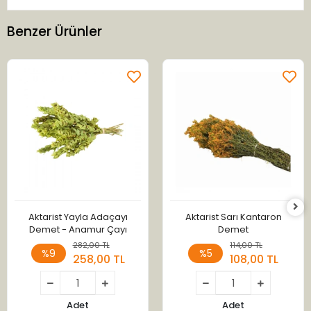
Benzer Ürünler
Aktarist Yayla Adaçayı
Aktarist Sarı Kantaron
Demet - Anamur Çayı
Demet
282,00 TL
114,00 TL
%9
%5
258,00 TL
108,00 TL
Adet
Adet