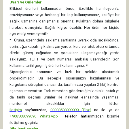
Uyarı ve Önlemler
Bitkisel ürünleri kullanmadan önce, özellikle hamileyseniz,
emziriyorsanız veya herhangi bir ilaç kullanıyorsanız, kalifiye bir
sağlık uzmanına danışmanızı öneririz. Kulaktan dolma bilgilerle
hareket etmeyiniz. Sağlık kişiye özeldir. Her ürün her kişide
aynı etkiyi vermeyebilir.
*
Ürünü, üzerindeki saklama şartlarına uyarak oda sıcaklığında,
serin, ağzı kapalı, ışık almayan yerde, kuru ve rutubetsiz ortamda
direkt güneş ışığından ve çocukların ulaşamayacağı yerde
saklayınız.
TETT ve parti numarası ambalaj üzerindedir. Son
kullanma tarihi geçmiş ürünleri kullanmayınız. *
Siparişlerinizi sorunsuz ve hızlı bir şekilde ulaştırmak
önceliğimizdir. Bu sebeple siparişinizin hazırlanması ve
kargolama süreçleri esnasında, tarafımızca yapılan 2 (iki) kontrol
aşaması mevcuttur. Fark etmeden gönderdiğimiz eksik, hatalı ya
da tarihi geçmiş ürünler ile nakliyat esnasında yaşanması
muhtemel aksaklıklar için lütfen
İletişim
sayfamızdan,
00908508099090 (Pbx)
no ile ya da
+
908508099090
WhatsApp
telefon hatlarımızdan
bizimle
iletişime geçiniz.
Bilgilendirmeler