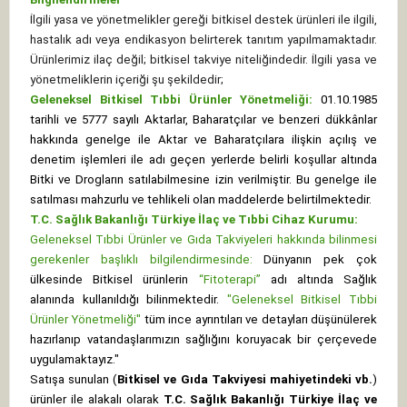
İlgili yasa ve yönetmelikler gereği bitkisel destek ürünleri ile ilgili,
hastalık adı veya endikasyon belirterek tanıtım yapılmamaktadır.
Ürünlerimiz ilaç değil; bitkisel takviye niteliğindedir. İlgili yasa ve
yönetmeliklerin içeriği şu şekildedir;
Geleneksel Bitkisel Tıbbi Ürünler Yönetmeliği:
01.10.1985
tarihli ve 5777 sayılı Aktarlar, Baharatçılar ve benzeri dükkânlar
hakkında genelge ile Aktar ve Baharatçılara ilişkin açılış ve
denetim işlemleri ile adı geçen yerlerde belirli koşullar altında
Bitki ve Drogların satılabilmesine izin verilmiştir. Bu genelge ile
satılması mahzurlu ve tehlikeli olan maddelerde belirtilmektedir.
T.C. Sağlık Bakanlığı Türkiye İlaç ve Tıbbi Cihaz Kurumu:
Geleneksel Tıbbi Ürünler ve Gıda Takviyeleri hakkında bilinmesi
gerekenler başlıklı bilgilendirmesinde:
Dünyanın pek çok
ülkesinde Bitkisel ürünlerin
“Fitoterapi”
adı altında Sağlık
alanında kullanıldığı bilinmektedir.
"Geleneksel Bitkisel Tıbbi
Ürünler Yönetmeliği"
tüm ince ayrıntıları ve detayları düşünülerek
hazırlanıp vatandaşlarımızın sağlığını koruyacak bir çerçevede
uygulamaktayız."
Satışa sunulan (
Bitkisel ve Gıda Takviyesi mahiyetindeki vb.
)
ürünler ile alakalı olarak
T.C. Sağlık Bakanlığı Türkiye İlaç ve