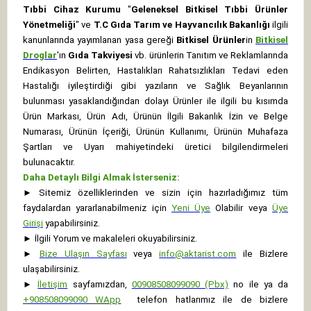
Tıbbi Cihaz Kurumu
"
Geleneksel Bitkisel Tıbbi Ürünler
Yönetmeliği
" ve
T.C Gıda Tarım ve Hayvancılık Bakanlığı
ilgili
kanunlarında yayımlanan yasa gereği
Bitkisel Ürünler
in
Bitkisel
Droglar
'ın
Gıda Takviyesi
vb. ürünlerin Tanıtım ve Reklamlarında
Endikasyon Belirten, Hastalıkları Rahatsızlıkları Tedavi eden
Hastalığı iyileştirdiği gibi yazıların ve Sağlık Beyanlarının
bulunması yasaklandığından dolayı Ürünler ile ilgili bu kısımda
Ürün Markası, Ürün Adı, Ürünün İlgili Bakanlık İzin ve Belge
Numarası, Ürünün İçeriği, Ürünün Kullanımı, Ürünün Muhafaza
Şartları ve Uyarı mahiyetindeki üretici bilgilendirmeleri
bulunacaktır.
Daha Detaylı Bilgi Almak İsterseniz:
►
Sitemiz özelliklerinden ve sizin için hazırladığımız tüm
faydalardan yararlanabilmeniz için
Yeni Üye
Olabilir veya
Üye
Girişi
yapabilirsiniz.
►
İlgili Yorum ve makaleleri okuyabilirsiniz.
►
Bize Ulaşın Sayfası
veya
info@aktarist.com
ile Bizlere
ulaşabilirsiniz.
►
İletişim
sayfamızdan,
00908508099090 (Pbx)
no ile ya da
+
908508099090
WApp
telefon hatlarımız ile de bizlere