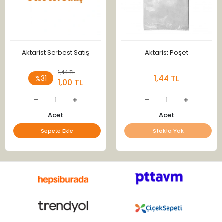
Aktarist Serbest Satış
Aktarist Poşet
1,44 TL
1,44 TL
%31
1,00 TL
Adet
Adet
Sepete Ekle
Stokta Yok