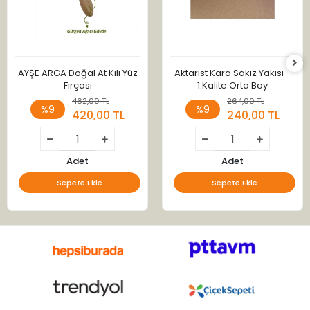
AYŞE ARGA Doğal At Kılı Yüz
Aktarist Kara Sakız Yakısı -
Fırçası
1.Kalite Orta Boy
462,00 TL
264,00 TL
%9
%9
420,00 TL
240,00 TL
Adet
Adet
Sepete Ekle
Sepete Ekle