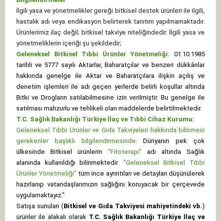
İlgili yasa ve yönetmelikler gereği bitkisel destek ürünleri ile ilgili,
hastalık adı veya endikasyon belirterek tanıtım yapılmamaktadır.
Ürünlerimiz ilaç değil; bitkisel takviye niteliğindedir. İlgili yasa ve
yönetmeliklerin içeriği şu şekildedir;
Geleneksel Bitkisel Tıbbi Ürünler Yönetmeliği:
01.10.1985
tarihli ve 5777 sayılı Aktarlar, Baharatçılar ve benzeri dükkânlar
hakkında genelge ile Aktar ve Baharatçılara ilişkin açılış ve
denetim işlemleri ile adı geçen yerlerde belirli koşullar altında
Bitki ve Drogların satılabilmesine izin verilmiştir. Bu genelge ile
satılması mahzurlu ve tehlikeli olan maddelerde belirtilmektedir.
T.C. Sağlık Bakanlığı Türkiye İlaç ve Tıbbi Cihaz Kurumu:
Geleneksel Tıbbi Ürünler ve Gıda Takviyeleri hakkında bilinmesi
gerekenler başlıklı bilgilendirmesinde:
Dünyanın pek çok
ülkesinde Bitkisel ürünlerin
“Fitoterapi”
adı altında Sağlık
alanında kullanıldığı bilinmektedir.
"Geleneksel Bitkisel Tıbbi
Ürünler Yönetmeliği"
tüm ince ayrıntıları ve detayları düşünülerek
hazırlanıp vatandaşlarımızın sağlığını koruyacak bir çerçevede
uygulamaktayız."
Satışa sunulan (
Bitkisel ve Gıda Takviyesi mahiyetindeki vb.
)
ürünler ile alakalı olarak
T.C. Sağlık Bakanlığı Türkiye İlaç ve