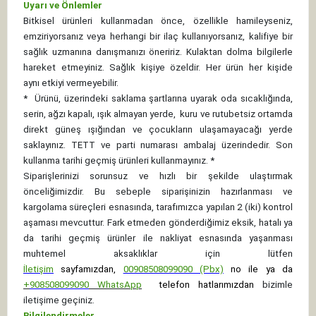
Uyarı ve Önlemler
Bitkisel ürünleri kullanmadan önce, özellikle hamileyseniz,
emziriyorsanız veya herhangi bir ilaç kullanıyorsanız, kalifiye bir
sağlık uzmanına danışmanızı öneririz. Kulaktan dolma bilgilerle
hareket etmeyiniz. Sağlık kişiye özeldir. Her ürün her kişide
aynı etkiyi vermeyebilir.
*
Ürünü, üzerindeki saklama şartlarına uyarak oda sıcaklığında,
serin, ağzı kapalı, ışık almayan yerde, kuru ve rutubetsiz ortamda
direkt güneş ışığından ve çocukların ulaşamayacağı yerde
saklayınız.
TETT ve parti numarası ambalaj üzerindedir. Son
kullanma tarihi geçmiş ürünleri kullanmayınız. *
Siparişlerinizi sorunsuz ve hızlı bir şekilde ulaştırmak
önceliğimizdir. Bu sebeple siparişinizin hazırlanması ve
kargolama süreçleri esnasında, tarafımızca yapılan 2 (iki) kontrol
aşaması mevcuttur. Fark etmeden gönderdiğimiz eksik, hatalı ya
da tarihi geçmiş ürünler ile nakliyat esnasında yaşanması
muhtemel aksaklıklar için lütfen
İletişim
sayfamızdan,
00908508099090 (Pbx)
no ile ya da
+
908508099090
WhatsApp
telefon hatlarımızdan
bizimle
iletişime geçiniz.
Bilgilendirmeler