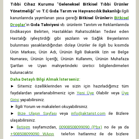
Tıbbi Cihaz Kurumu
"
Geleneksel Bitkisel Tıbbi Ürünler
Yönetmeliği
" ve
T.C Gıda Tarım ve Hayvancılık Bakanlığı
ilgili
kanunlarında yayımlanan yasa gereği
Bitkisel Ürünler
in
Bitkisel
Droglar
'ın
Gıda Takviyesi
vb. ürünlerin Tanıtım ve Reklamlarında
Endikasyon Belirten, Hastalıkları Rahatsızlıkları Tedavi eden
Hastalığı iyileştirdiği gibi yazıların ve Sağlık Beyanlarının
bulunması yasaklandığından dolayı Ürünler ile ilgili bu kısımda
Ürün Markası, Ürün Adı, Ürünün İlgili Bakanlık İzin ve Belge
Numarası, Ürünün İçeriği, Ürünün Kullanımı, Ürünün Muhafaza
Şartları ve Uyarı mahiyetindeki üretici bilgilendirmeleri
bulunacaktır.
Daha Detaylı Bilgi Almak İsterseniz:
►
Sitemiz özelliklerinden ve sizin için hazırladığımız tüm
faydalardan yararlanabilmeniz için
Yeni Üye
Olabilir veya
Üye
Girişi
yapabilirsiniz.
►
İlgili Yorum ve makaleleri okuyabilirsiniz.
►
Bize Ulaşın Sayfası
veya
info@aktarist.com
ile Bizlere
ulaşabilirsiniz.
►
İletişim
sayfamızdan,
00908508099090 (Pbx)
no ile ya da
+
908508099090
WApp
telefon hatlarımız ile de bizlere