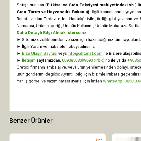
Satışa sunulan (
Bitkisel ve Gıda Takviyesi mahiyetindeki vb.
) ü
Gıda Tarım ve Hayvancılık Bakanlığı
ilgili kanunlarında yayıml
Rahatsızlıkları Tedavi eden Hastalığı iyileştirdiği gibi yazıların v
Numarası, Ürünün İçeriği, Ürünün Kullanımı, Ürünün Muhafaza Şartları 
Daha Detaylı Bilgi Almak İsterseniz:
►
Sitemiz özelliklerinden ve sizin için hazırladığımız tüm faydalard
►
İlgili Yorum ve makaleleri okuyabilirsiniz.
►
Bize Ulaşın Sayfası
veya
info@aktarist.com
ile Bizlere ulaşabilirs
►
İletişim
sayfamızdan,
00908508099090 (Pbx)
no ile ya da
+
9085
Üretici firmanın ambalaj ve/veya ürün yenilemesinden dolayı, sitede
ürün gönderimi değildir. Ayrıntılı bilgi için bizimle irtibata geçebilirsi
Yanlış görsel ve yazım hatası uyarısı için lütfen
WhatsApp: 0850 8099
Benzer Ürünler