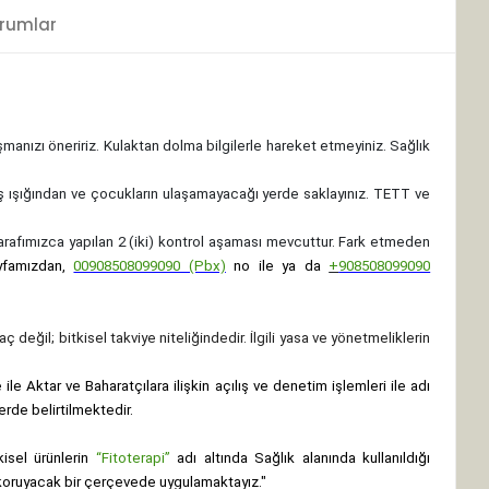
rumlar
ışmanızı öneririz. Kulaktan dolma bilgilerle hareket etmeyiniz. Sağlık
ş ışığından ve çocukların ulaşamayacağı yerde saklayınız.
TETT ve
 tarafımızca yapılan 2 (iki) kontrol aşaması mevcuttur. Fark etmeden
yfamızdan,
00908508099090 (Pbx)
no ile ya da
+
908508099090
ç değil; bitkisel takviye niteliğindedir. İlgili yasa ve yönetmeliklerin
le Aktar ve Baharatçılara ilişkin açılış ve denetim işlemleri ile adı
erde belirtilmektedir.
isel ürünlerin
“Fitoterapi”
adı altında Sağlık alanında kullanıldığı
nı koruyacak bir çerçevede uygulamaktayız."