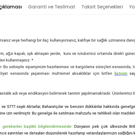
çıklaması
Garanti ve Teslimat
Taksit Seçenekleri
Yo
sanız veya herhangi bir ilaç kullanıyorsanız, kalifiye bir sağlık uzmanına dan
rin, ağzı kapalı, ışık almayan yerde, kuru ve rutubetsiz ortamda direkt güne
eri kullanmayınız. *
zdir. Bu sebeple siparişinizin hazırlanması ve kargolama süreçleri esnasında,
akliyat esnasında yaşanması muhtemel aksaklıklar için lütfen
İletişim
sa
, hastalık adı veya endikasyon belirterek tanıtım yapılmamaktadır. Ürünlerimiz ila
i ve 5777 sayılı Aktarlar, Baharatçılar ve benzeri dükkânlar hakkında genelge i
sine izin verilmiştir. Bu genelge ile satılması mahzurlu ve tehlikeli olan maddel
gerekenler başlıklı bilgilendirmesinde:
Dünyanın pek çok ülkesinde Bitk
nce ayrıntıları ve detayları düşünülerek hazırlanıp vatandaşlarımızın sağlığı