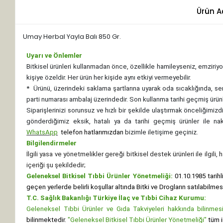
Ürün A
Umay Herbal Yayla Balı 850 Gr.
Uyarı ve Önlemler
Bitkisel ürünleri kullanmadan önce, özellikle hamileyseniz, emziriyor
kişiye özeldir. Her ürün her kişide aynı etkiyi vermeyebilir.
*
Ürünü, üzerindeki saklama şartlarına uyarak oda sıcaklığında, se
parti numarası ambalaj üzerindedir. Son kullanma tarihi geçmiş ürünl
Siparişlerinizi sorunsuz ve hızlı bir şekilde ulaştırmak önceliğimi
gönderdiğimiz eksik, hatalı ya da tarihi geçmiş ürünler ile n
WhatsApp
telefon hatlarımızdan
bizimle iletişime geçiniz.
Bilgilendirmeler
İlgili yasa ve yönetmelikler gereği bitkisel destek ürünleri ile ilgili
içeriği şu şekildedir;
Geleneksel Bitkisel Tıbbi Ürünler Yönetmeliği:
01.10.1985 tarihl
geçen yerlerde belirli koşullar altında Bitki ve Drogların satılabilme
T.C. Sağlık Bakanlığı Türkiye İlaç ve Tıbbi Cihaz Kurumu:
Geleneksel Tıbbi Ürünler ve Gıda Takviyeleri hakkında bilinmesi 
bilinmektedir.
"Geleneksel Bitkisel Tıbbi Ürünler Yönetmeliği"
tüm i