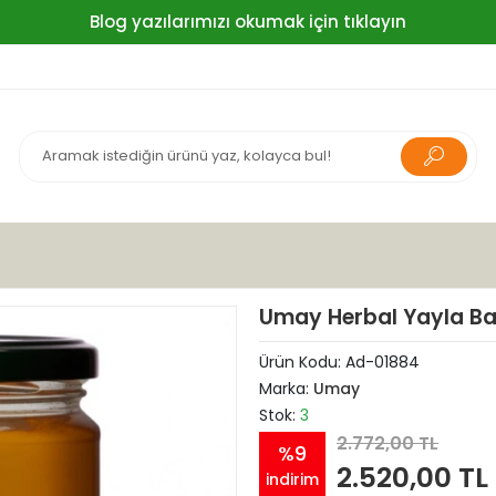
Blog yazılarımızı okumak için tıklayın
Umay Herbal Yayla Bal
Ürün Kodu:
Ad-01884
Marka:
Umay
Stok:
3
2.772,00 TL
%9
2.520,00 TL
indirim