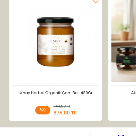
Umay Herbal Organik Çam Balı 480Gr
Ak
744,00 TL
Sepete Ekle
%9
678,00 TL
Adet