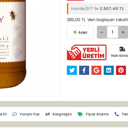
Havale/EFT ile
2.507,40 TL
280,00 TL 'den başlayan taksitl
Adet
Hızlı Gönd
e Et
Yorum Yaz
Karşılaştır
Fiyat Alarmı
Tel