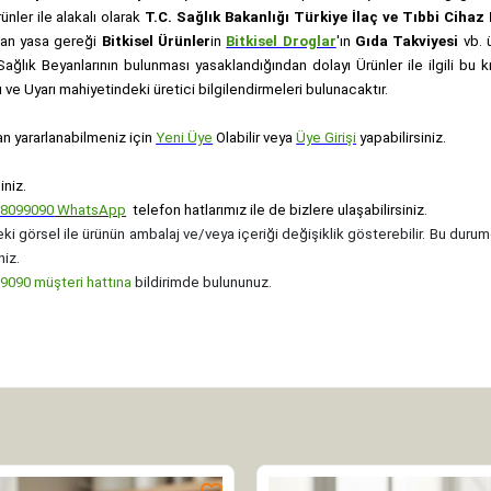
rünler ile alakalı olarak
T.C. Sağlık Bakanlığı Türkiye İlaç ve Tıbbi Ciha
anan yasa gereği
Bitkisel Ürünler
in
Bitkisel Droglar
'ın
Gıda Takviyesi
vb. ü
e Sağlık Beyanlarının bulunması yasaklandığından dolayı Ürünler ile ilgili bu
ve Uyarı mahiyetindeki üretici bilgilendirmeleri bulunacaktır.
an yararlanabilmeniz için
Yeni Üye
Olabilir veya
Üye Girişi
yapabilirsiniz.
iniz.
08099090
WhatsApp
telefon hatlarımız ile de bizlere ulaşabilirsiniz.
ki görsel ile ürünün ambalaj ve/veya içeriği değişiklik gösterebilir. Bu durum
niz.
090 müşteri hattına
bildirimde bulununuz.