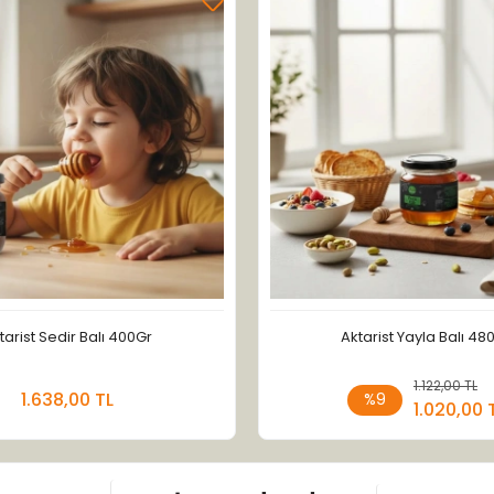
tarist Sedir Balı 400Gr
Aktarist Yayla Balı 48
Sepete Ekle
1.122,00 TL
Sepete
1.638,00 TL
%9
1.020,00 
Adet
Adet