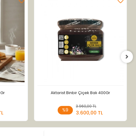
0Gr
Aktarist Binbir Çiçek Balı 400Gr
 Ekle
3.960,00 TL
Sepete Ekle
%9
TL
3.600,00 TL
Adet