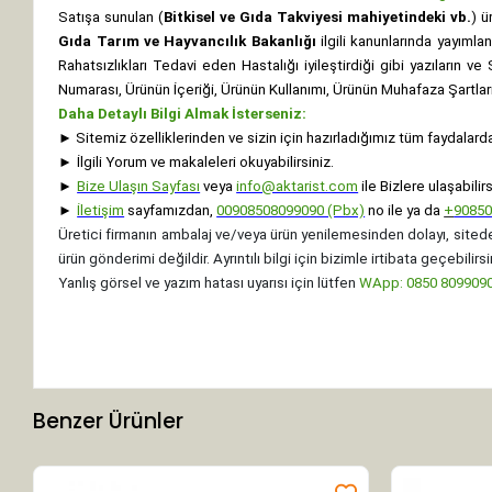
Satışa sunulan (
Bitkisel ve Gıda Takviyesi mahiyetindeki vb.
) ü
Gıda Tarım ve Hayvancılık Bakanlığı
ilgili kanunlarında yayıml
Rahatsızlıkları Tedavi eden Hastalığı iyileştirdiği gibi yazıların v
Numarası, Ürünün İçeriği, Ürünün Kullanımı, Ürünün Muhafaza Şartları 
Daha Detaylı Bilgi Almak İsterseniz:
►
Sitemiz özelliklerinden ve sizin için hazırladığımız tüm faydalard
►
İlgili Yorum ve makaleleri okuyabilirsiniz.
►
Bize Ulaşın Sayfası
veya
info@aktarist.com
ile Bizlere ulaşabilirs
►
İletişim
sayfamızdan,
00908508099090 (Pbx)
no ile ya da
+
9085
Üretici firmanın ambalaj ve/veya ürün yenilemesinden dolayı, sitede
ürün gönderimi değildir. Ayrıntılı bilgi için bizimle irtibata geçebilirsi
Yanlış görsel ve yazım hatası uyarısı için lütfen
WApp: 0850 8099090 
Benzer Ürünler