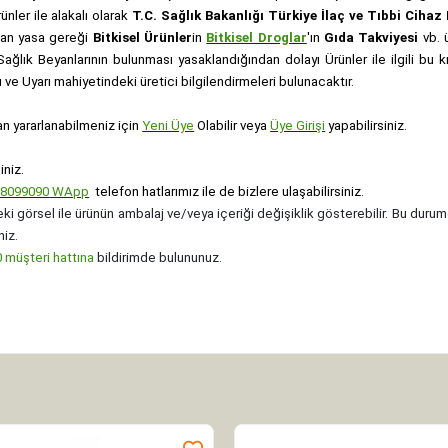
rünler ile alakalı olarak
T.C. Sağlık Bakanlığı Türkiye İlaç ve Tıbbi Ciha
anan yasa gereği
Bitkisel Ürünler
in
Bitkisel Droglar
'ın
Gıda Takviyesi
vb. ü
e Sağlık Beyanlarının bulunması yasaklandığından dolayı Ürünler ile ilgili bu
ve Uyarı mahiyetindeki üretici bilgilendirmeleri bulunacaktır.
an yararlanabilmeniz için
Yeni Üye
Olabilir veya
Üye Girişi
yapabilirsiniz.
iniz.
08099090
WApp
telefon hatlarımız ile de bizlere ulaşabilirsiniz.
ki görsel ile ürünün ambalaj ve/veya içeriği değişiklik gösterebilir. Bu durum
niz.
müşteri hattına
bildirimde bulununuz.