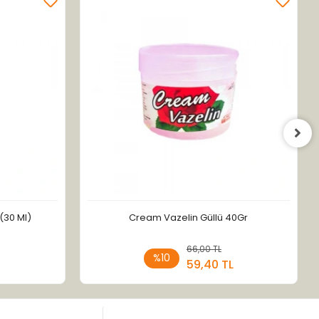
(30 Ml)
Cream Vazelin Güllü 40Gr
 Ekle
66,00 TL
Sepete Ekle
%10
59,40 TL
Adet