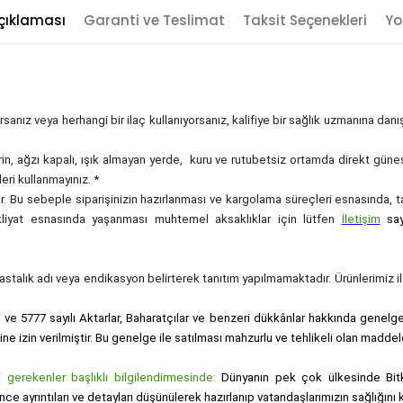
çıklaması
Garanti ve Teslimat
Taksit Seçenekleri
Yo
sanız veya herhangi bir ilaç kullanıyorsanız, kalifiye bir sağlık uzmanına dan
rin, ağzı kapalı, ışık almayan yerde, kuru ve rutubetsiz ortamda direkt güne
eri kullanmayınız. *
zdir. Bu sebeple siparişinizin hazırlanması ve kargolama süreçleri esnasında,
akliyat esnasında yaşanması muhtemel aksaklıklar için lütfen
İletişim
sa
, hastalık adı veya endikasyon belirterek tanıtım yapılmamaktadır. Ürünlerimiz ila
i ve 5777 sayılı Aktarlar, Baharatçılar ve benzeri dükkânlar hakkında genelge i
sine izin verilmiştir. Bu genelge ile satılması mahzurlu ve tehlikeli olan maddel
gerekenler başlıklı bilgilendirmesinde:
Dünyanın pek çok ülkesinde Bitk
nce ayrıntıları ve detayları düşünülerek hazırlanıp vatandaşlarımızın sağlığı