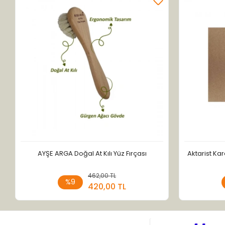
AYŞE ARGA Doğal At Kılı Yüz Fırçası
Aktarist Kar
462,00 TL
Sepete Ekle
%9
420,00 TL
Adet