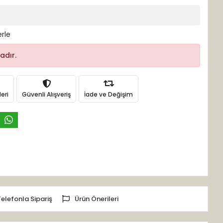
erle
adır.
eri
Güvenli Alışveriş
İade ve Değişim
Telefonla Sipariş
Ürün Önerileri