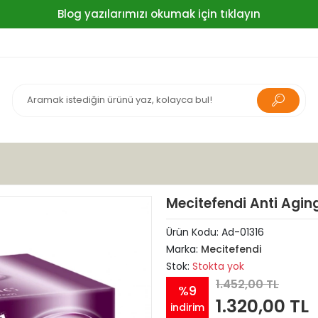
Blog yazılarımızı okumak için tıklayın
Mecitefendi Anti Agin
Ürün Kodu:
Ad-01316
Marka:
Mecitefendi
Stok:
Stokta yok
1.452,00 TL
%9
1.320,00 TL
indirim