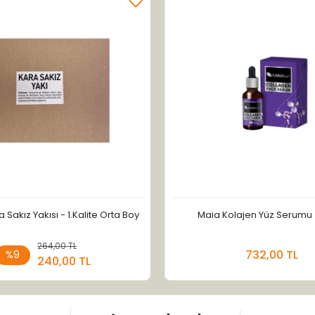
a Sakız Yakısı - 1.Kalite Orta Boy
Maia Kolajen Yüz Serumu 
264,00 TL
Sepete Ekle
Sepete
732,00 TL
%9
240,00 TL
Adet
Adet