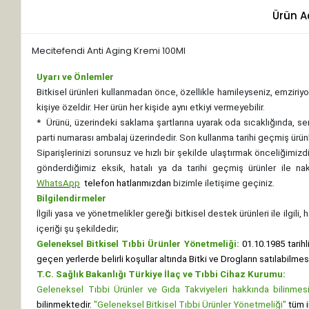
Ürün A
Mecitefendi Anti Aging Kremi 100Ml
Uyarı ve Önlemler
Bitkisel ürünleri kullanmadan önce, özellikle hamileyseniz, emziriyor
kişiye özeldir. Her ürün her kişide aynı etkiyi vermeyebilir.
*
Ürünü, üzerindeki saklama şartlarına uyarak oda sıcaklığında, se
parti numarası ambalaj üzerindedir. Son kullanma tarihi geçmiş ürünl
Siparişlerinizi sorunsuz ve hızlı bir şekilde ulaştırmak önceliğimi
gönderdiğimiz eksik, hatalı ya da tarihi geçmiş ürünler ile n
WhatsApp
telefon hatlarımızdan
bizimle iletişime geçiniz.
Bilgilendirmeler
İlgili yasa ve yönetmelikler gereği bitkisel destek ürünleri ile ilgili
içeriği şu şekildedir;
Geleneksel Bitkisel Tıbbi Ürünler Yönetmeliği:
01.10.1985 tarihl
geçen yerlerde belirli koşullar altında Bitki ve Drogların satılabilme
T.C. Sağlık Bakanlığı Türkiye İlaç ve Tıbbi Cihaz Kurumu:
Geleneksel Tıbbi Ürünler ve Gıda Takviyeleri hakkında bilinmesi 
bilinmektedir.
"Geleneksel Bitkisel Tıbbi Ürünler Yönetmeliği"
tüm i