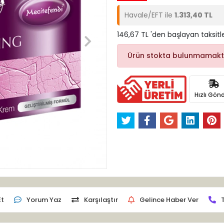
Havale/EFT ile
1.313,40 TL
146,67 TL 'den başlayan taksitl
Ürün stokta bulunmamakt
Hızlı Gönd
Et
Yorum Yaz
Karşılaştır
Gelince Haber Ver