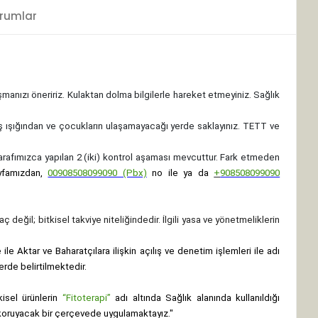
rumlar
ışmanızı öneririz. Kulaktan dolma bilgilerle hareket etmeyiniz. Sağlık
ş ışığından ve çocukların ulaşamayacağı yerde saklayınız.
TETT ve
 tarafımızca yapılan 2 (iki) kontrol aşaması mevcuttur. Fark etmeden
yfamızdan,
00908508099090 (Pbx)
no ile ya da
+
908508099090
ç değil; bitkisel takviye niteliğindedir. İlgili yasa ve yönetmeliklerin
le Aktar ve Baharatçılara ilişkin açılış ve denetim işlemleri ile adı
erde belirtilmektedir.
isel ürünlerin
“Fitoterapi”
adı altında Sağlık alanında kullanıldığı
nı koruyacak bir çerçevede uygulamaktayız."