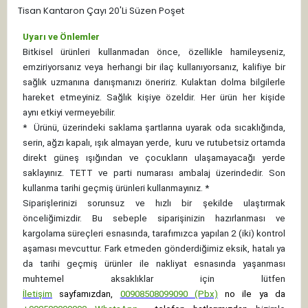
Tisan Kantaron Çayı 20'Li Süzen Poşet
Uyarı ve Önlemler
Bitkisel ürünleri kullanmadan önce, özellikle hamileyseniz,
emziriyorsanız veya herhangi bir ilaç kullanıyorsanız, kalifiye bir
sağlık uzmanına danışmanızı öneririz. Kulaktan dolma bilgilerle
hareket etmeyiniz. Sağlık kişiye özeldir. Her ürün her kişide
aynı etkiyi vermeyebilir.
*
Ürünü, üzerindeki saklama şartlarına uyarak oda sıcaklığında,
serin, ağzı kapalı, ışık almayan yerde, kuru ve rutubetsiz ortamda
direkt güneş ışığından ve çocukların ulaşamayacağı yerde
saklayınız.
TETT ve parti numarası ambalaj üzerindedir. Son
kullanma tarihi geçmiş ürünleri kullanmayınız. *
Siparişlerinizi sorunsuz ve hızlı bir şekilde ulaştırmak
önceliğimizdir. Bu sebeple siparişinizin hazırlanması ve
kargolama süreçleri esnasında, tarafımızca yapılan 2 (iki) kontrol
aşaması mevcuttur. Fark etmeden gönderdiğimiz eksik, hatalı ya
da tarihi geçmiş ürünler ile nakliyat esnasında yaşanması
muhtemel aksaklıklar için lütfen
İletişim
sayfamızdan,
00908508099090 (Pbx)
no ile ya da