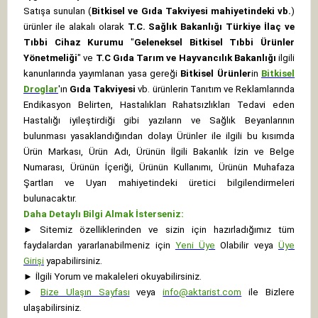
Satışa sunulan (
Bitkisel ve Gıda Takviyesi mahiyetindeki vb.
)
ürünler ile alakalı olarak
T.C. Sağlık Bakanlığı Türkiye İlaç ve
Tıbbi Cihaz Kurumu
"
Geleneksel Bitkisel Tıbbi Ürünler
Yönetmeliği
" ve
T.C Gıda Tarım ve Hayvancılık Bakanlığı
ilgili
kanunlarında yayımlanan yasa gereği
Bitkisel Ürünler
in
Bitkisel
Droglar
'ın
Gıda Takviyesi
vb. ürünlerin Tanıtım ve Reklamlarında
Endikasyon Belirten, Hastalıkları Rahatsızlıkları Tedavi eden
Hastalığı iyileştirdiği gibi yazıların ve Sağlık Beyanlarının
bulunması yasaklandığından dolayı Ürünler ile ilgili bu kısımda
Ürün Markası, Ürün Adı, Ürünün İlgili Bakanlık İzin ve Belge
Numarası, Ürünün İçeriği, Ürünün Kullanımı, Ürünün Muhafaza
Şartları ve Uyarı mahiyetindeki üretici bilgilendirmeleri
bulunacaktır.
Daha Detaylı Bilgi Almak İsterseniz:
►
Sitemiz özelliklerinden ve sizin için hazırladığımız tüm
faydalardan yararlanabilmeniz için
Yeni Üye
Olabilir veya
Üye
Girişi
yapabilirsiniz.
►
İlgili Yorum ve makaleleri okuyabilirsiniz.
►
Bize Ulaşın Sayfası
veya
info@aktarist.com
ile Bizlere
ulaşabilirsiniz.