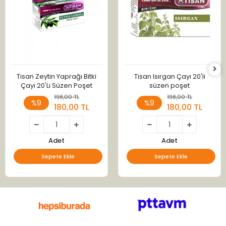
Tisan Zeytin Yaprağı Bitki
Tisan Isırgan Çayı 20'li
Çayı 20'Li Süzen Poşet
süzen poşet
198,00 TL
198,00 TL
%9
%9
180,00 TL
180,00 TL
Adet
Adet
Sepete Ekle
Sepete Ekle