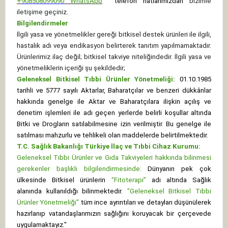
+
908508099090
WhatsApp
telefon hatlarımızdan
bizimle
iletişime geçiniz.
Bilgilendirmeler
İlgili yasa ve yönetmelikler gereği bitkisel destek ürünleri ile ilgili,
hastalık adı veya endikasyon belirterek tanıtım yapılmamaktadır.
Ürünlerimiz ilaç değil; bitkisel takviye niteliğindedir. İlgili yasa ve
yönetmeliklerin içeriği şu şekildedir;
Geleneksel Bitkisel Tıbbi Ürünler Yönetmeliği:
01.10.1985
tarihli ve 5777 sayılı Aktarlar, Baharatçılar ve benzeri dükkânlar
hakkında genelge ile Aktar ve Baharatçılara ilişkin açılış ve
denetim işlemleri ile adı geçen yerlerde belirli koşullar altında
Bitki ve Drogların satılabilmesine izin verilmiştir. Bu genelge ile
satılması mahzurlu ve tehlikeli olan maddelerde belirtilmektedir.
T.C. Sağlık Bakanlığı Türkiye İlaç ve Tıbbi Cihaz Kurumu:
Geleneksel Tıbbi Ürünler ve Gıda Takviyeleri hakkında bilinmesi
gerekenler başlıklı bilgilendirmesinde:
Dünyanın pek çok
ülkesinde Bitkisel ürünlerin
“Fitoterapi”
adı altında Sağlık
alanında kullanıldığı bilinmektedir.
"Geleneksel Bitkisel Tıbbi
Ürünler Yönetmeliği"
tüm ince ayrıntıları ve detayları düşünülerek
hazırlanıp vatandaşlarımızın sağlığını koruyacak bir çerçevede
uygulamaktayız."