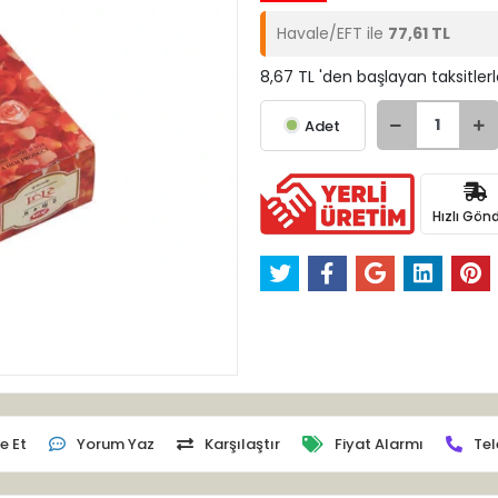
Havale/EFT ile
77,61 TL
8,67 TL 'den başlayan taksitler
Adet
Hızlı Gönd
e Et
Yorum Yaz
Karşılaştır
Fiyat Alarmı
Tel