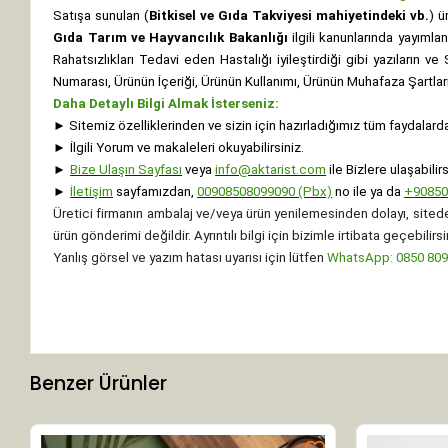
Satışa sunulan (
Bitkisel ve Gıda Takviyesi mahiyetindeki vb.
) ü
Gıda Tarım ve Hayvancılık Bakanlığı
ilgili kanunlarında yayıml
Rahatsızlıkları Tedavi eden Hastalığı iyileştirdiği gibi yazıların v
Numarası, Ürünün İçeriği, Ürünün Kullanımı, Ürünün Muhafaza Şartları 
Daha Detaylı Bilgi Almak İsterseniz:
►
Sitemiz özelliklerinden ve sizin için hazırladığımız tüm faydalard
►
İlgili Yorum ve makaleleri okuyabilirsiniz.
►
Bize Ulaşın Sayfası
veya
info@aktarist.com
ile Bizlere ulaşabilirs
►
İletişim
sayfamızdan,
00908508099090 (Pbx)
no ile ya da
+
9085
Üretici firmanın ambalaj ve/veya ürün yenilemesinden dolayı, sitede
ürün gönderimi değildir. Ayrıntılı bilgi için bizimle irtibata geçebilirsi
Yanlış görsel ve yazım hatası uyarısı için lütfen
WhatsApp: 0850 8099
Benzer Ürünler