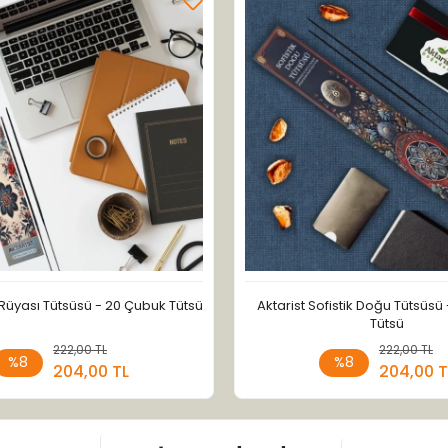
ı Rüyası Tütsüsü - 20 Çubuk Tütsü
Aktarist Sofistik Doğu Tütsüsü
Tütsü
222,00 TL
Sepete Ekle
222,00 TL
Sepete
%8
%8
204,00 TL
204,00 T
Adet
Adet