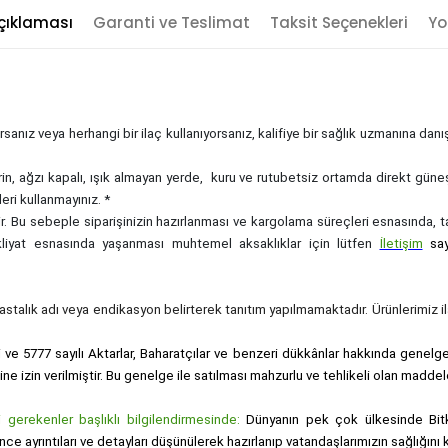
çıklaması
Garanti ve Teslimat
Taksit Seçenekleri
Yo
sanız veya herhangi bir ilaç kullanıyorsanız, kalifiye bir sağlık uzmanına dan
rin, ağzı kapalı, ışık almayan yerde, kuru ve rutubetsiz ortamda direkt güne
eri kullanmayınız. *
zdir. Bu sebeple siparişinizin hazırlanması ve kargolama süreçleri esnasında,
akliyat esnasında yaşanması muhtemel aksaklıklar için lütfen
İletişim
sa
, hastalık adı veya endikasyon belirterek tanıtım yapılmamaktadır. Ürünlerimiz ila
i ve 5777 sayılı Aktarlar, Baharatçılar ve benzeri dükkânlar hakkında genelge i
sine izin verilmiştir. Bu genelge ile satılması mahzurlu ve tehlikeli olan maddel
gerekenler başlıklı bilgilendirmesinde:
Dünyanın pek çok ülkesinde Bitk
nce ayrıntıları ve detayları düşünülerek hazırlanıp vatandaşlarımızın sağlığı