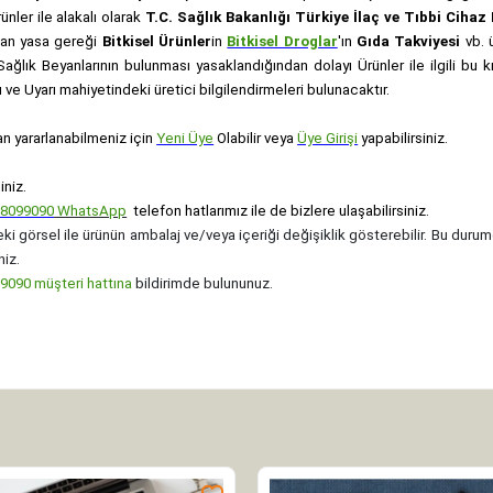
rünler ile alakalı olarak
T.C. Sağlık Bakanlığı Türkiye İlaç ve Tıbbi Ciha
anan yasa gereği
Bitkisel Ürünler
in
Bitkisel Droglar
'ın
Gıda Takviyesi
vb. ü
e Sağlık Beyanlarının bulunması yasaklandığından dolayı Ürünler ile ilgili bu
ve Uyarı mahiyetindeki üretici bilgilendirmeleri bulunacaktır.
an yararlanabilmeniz için
Yeni Üye
Olabilir veya
Üye Girişi
yapabilirsiniz.
iniz.
08099090
WhatsApp
telefon hatlarımız ile de bizlere ulaşabilirsiniz.
ki görsel ile ürünün ambalaj ve/veya içeriği değişiklik gösterebilir. Bu durum
niz.
090 müşteri hattına
bildirimde bulununuz.