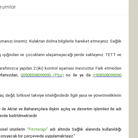
rumlar
ışmanızı öneririz. Kulaktan dolma bilgilerle hareket etmeyiniz. Sağlık
ş ışığından ve çocukların ulaşamayacağı yerde saklayınız.
TETT ve
 tarafımızca yapılan 2 (iki) kontrol aşaması mevcuttur. Fark etmeden
yfamızdan,
00908508099090 (Pbx)
no ile ya da
+
908508099090
ç değil; bitkisel takviye niteliğindedir. İlgili yasa ve yönetmeliklerin
le Aktar ve Baharatçılara ilişkin açılış ve denetim işlemleri ile adı
erde belirtilmektedir.
isel ürünlerin
“Fitoterapi”
adı altında Sağlık alanında kullanıldığı
nı koruyacak bir çerçevede uygulamaktayız."