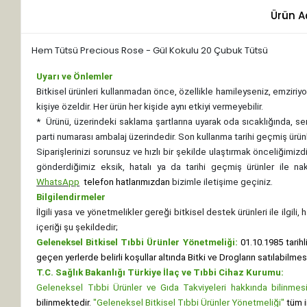
Ürün A
Hem Tütsü Precious Rose - Gül Kokulu 20 Çubuk Tütsü
Uyarı ve Önlemler
Bitkisel ürünleri kullanmadan önce, özellikle hamileyseniz, emziriyor
kişiye özeldir. Her ürün her kişide aynı etkiyi vermeyebilir.
*
Ürünü, üzerindeki saklama şartlarına uyarak oda sıcaklığında, se
parti numarası ambalaj üzerindedir. Son kullanma tarihi geçmiş ürünl
Siparişlerinizi sorunsuz ve hızlı bir şekilde ulaştırmak önceliğimi
gönderdiğimiz eksik, hatalı ya da tarihi geçmiş ürünler ile n
WhatsApp
telefon hatlarımızdan
bizimle iletişime geçiniz.
Bilgilendirmeler
İlgili yasa ve yönetmelikler gereği bitkisel destek ürünleri ile ilgili
içeriği şu şekildedir;
Geleneksel Bitkisel Tıbbi Ürünler Yönetmeliği:
01.10.1985 tarihl
geçen yerlerde belirli koşullar altında Bitki ve Drogların satılabilme
T.C. Sağlık Bakanlığı Türkiye İlaç ve Tıbbi Cihaz Kurumu:
Geleneksel Tıbbi Ürünler ve Gıda Takviyeleri hakkında bilinmesi 
bilinmektedir.
"Geleneksel Bitkisel Tıbbi Ürünler Yönetmeliği"
tüm i