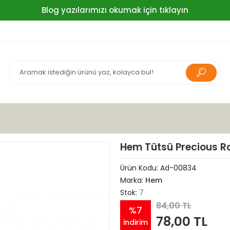
Blog yazılarımızı okumak için tıklayın
Hem Tütsü Precious Ro
Ürün Kodu:
Ad-00834
Marka:
Hem
Stok:
7
84,00 TL
%7
78,00 TL
indirim