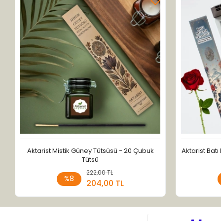
Aktarist Mistik Güney Tütsüsü - 20 Çubuk
Aktarist Bat
Tütsü
222,00 TL
Sepete Ekle
%8
204,00 TL
Adet