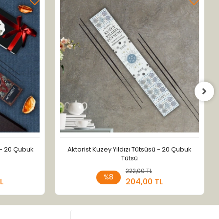
 - 20 Çubuk
Aktarist Kuzey Yıldızı Tütsüsü - 20 Çubuk
Tütsü
 Ekle
222,00 TL
Sepete Ekle
%8
L
204,00 TL
Adet