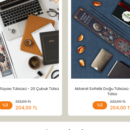
ı Rüyası Tütsüsü - 20 Çubuk Tütsü
Aktarist Sofistik Doğu Tütsüsü
Tütsü
222,00 TL
Sepete Ekle
222,00 TL
Sepete
%8
%8
204,00 TL
204,00 T
Adet
Adet