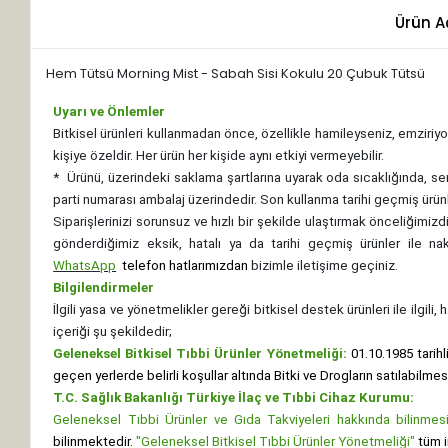
Ürün A
Hem Tütsü Morning Mist - Sabah Sisi Kokulu 20 Çubuk Tütsü
Uyarı ve Önlemler
Bitkisel ürünleri kullanmadan önce, özellikle hamileyseniz, emziriyor
kişiye özeldir. Her ürün her kişide aynı etkiyi vermeyebilir.
*
Ürünü, üzerindeki saklama şartlarına uyarak oda sıcaklığında, se
parti numarası ambalaj üzerindedir. Son kullanma tarihi geçmiş ürünl
Siparişlerinizi sorunsuz ve hızlı bir şekilde ulaştırmak önceliğimi
gönderdiğimiz eksik, hatalı ya da tarihi geçmiş ürünler ile n
WhatsApp
telefon hatlarımızdan
bizimle iletişime geçiniz.
Bilgilendirmeler
İlgili yasa ve yönetmelikler gereği bitkisel destek ürünleri ile ilgili
içeriği şu şekildedir;
Geleneksel Bitkisel Tıbbi Ürünler Yönetmeliği:
01.10.1985 tarihl
geçen yerlerde belirli koşullar altında Bitki ve Drogların satılabilme
T.C. Sağlık Bakanlığı Türkiye İlaç ve Tıbbi Cihaz Kurumu:
Geleneksel Tıbbi Ürünler ve Gıda Takviyeleri hakkında bilinmesi 
bilinmektedir.
"Geleneksel Bitkisel Tıbbi Ürünler Yönetmeliği"
tüm i