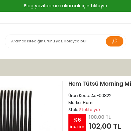
Blog yazılarımızı okumak için tıklayın
Hem Tütsü Morning Mis
Ürün Kodu:
Ad-00822
Marka:
Hem
Stok:
Stokta yok
108,00 TL
%6
102,00 TL
indirim