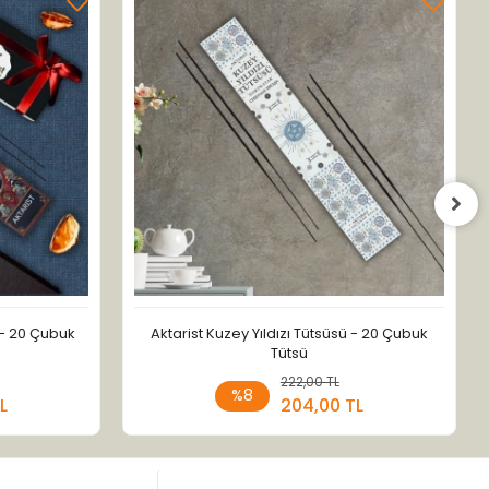
 - 20 Çubuk
Aktarist Kuzey Yıldızı Tütsüsü - 20 Çubuk
Tütsü
 Ekle
222,00 TL
Sepete Ekle
%8
L
204,00 TL
Adet