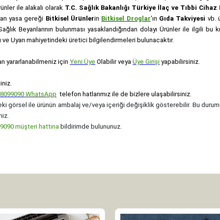
rünler ile alakalı olarak
T.C. Sağlık Bakanlığı Türkiye İlaç ve Tıbbi Ciha
anan yasa gereği
Bitkisel Ürünler
in
Bitkisel Droglar
'ın
Gıda Takviyesi
vb. ü
e Sağlık Beyanlarının bulunması yasaklandığından dolayı Ürünler ile ilgili bu
ve Uyarı mahiyetindeki üretici bilgilendirmeleri bulunacaktır.
an yararlanabilmeniz için
Yeni Üye
Olabilir veya
Üye Girişi
yapabilirsiniz.
iniz.
08099090
WhatsApp
telefon hatlarımız ile de bizlere ulaşabilirsiniz.
ki görsel ile ürünün ambalaj ve/veya içeriği değişiklik gösterebilir. Bu durum
niz.
090 müşteri hattına
bildirimde bulununuz.