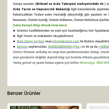
Satışa sunulan (
Bitkisel ve Gıda Takviyesi mahiyetindeki vb.
) ü
Gıda Tarım ve Hayvancılık Bakanlığı
ilgili kanunlarında yayıml
Rahatsızlıkları Tedavi eden Hastalığı iyileştirdiği gibi yazıların v
Numarası, Ürünün İçeriği, Ürünün Kullanımı, Ürünün Muhafaza Şartları 
Daha Detaylı Bilgi Almak İsterseniz:
►
Sitemiz özelliklerinden ve sizin için hazırladığımız tüm faydalard
►
İlgili Yorum ve makaleleri okuyabilirsiniz.
►
Bize Ulaşın Sayfası
veya
info@aktarist.com
ile Bizlere ulaşabilirs
►
İletişim
sayfamızdan,
00908508099090 (Pbx)
no ile ya da
+
9085
Üretici firmanın ambalaj ve/veya ürün yenilemesinden dolayı, sitede
ürün gönderimi değildir. Ayrıntılı bilgi için bizimle irtibata geçebilirsi
Yanlış görsel ve yazım hatası uyarısı için lütfen
WhatsApp: 0850 8099
Benzer Ürünler