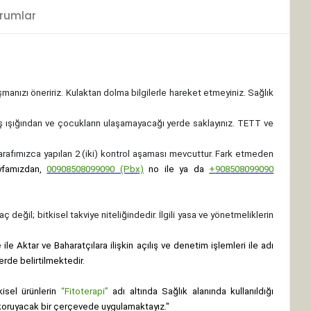
rumlar
ışmanızı öneririz. Kulaktan dolma bilgilerle hareket etmeyiniz. Sağlık
ş ışığından ve çocukların ulaşamayacağı yerde saklayınız.
TETT ve
 tarafımızca yapılan 2 (iki) kontrol aşaması mevcuttur. Fark etmeden
yfamızdan,
00908508099090 (Pbx)
no ile ya da
+
908508099090
ç değil; bitkisel takviye niteliğindedir. İlgili yasa ve yönetmeliklerin
le Aktar ve Baharatçılara ilişkin açılış ve denetim işlemleri ile adı
erde belirtilmektedir.
isel ürünlerin
“Fitoterapi”
adı altında Sağlık alanında kullanıldığı
nı koruyacak bir çerçevede uygulamaktayız."