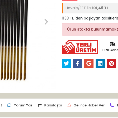
Havale/EFT ile
101,49 TL
11,33 TL 'den başlayan taksitlerl
Ürün stokta bulunmamakt
Hızlı Gönd
Et
Yorum Yaz
Karşılaştır
Gelince Haber Ver