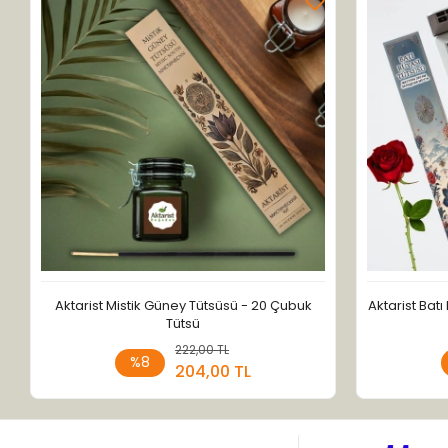
Aktarist Mistik Güney Tütsüsü - 20 Çubuk
Aktarist Bat
Tütsü
222,00 TL
Sepete Ekle
%8
204,00 TL
Adet