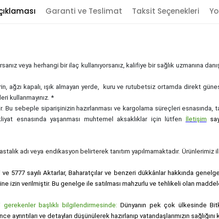
çıklaması
Garanti ve Teslimat
Taksit Seçenekleri
Yo
sanız veya herhangi bir ilaç kullanıyorsanız, kalifiye bir sağlık uzmanına dan
rin, ağzı kapalı, ışık almayan yerde, kuru ve rutubetsiz ortamda direkt güne
eri kullanmayınız. *
zdir. Bu sebeple siparişinizin hazırlanması ve kargolama süreçleri esnasında,
akliyat esnasında yaşanması muhtemel aksaklıklar için lütfen
İletişim
sa
, hastalık adı veya endikasyon belirterek tanıtım yapılmamaktadır. Ürünlerimiz ila
i ve 5777 sayılı Aktarlar, Baharatçılar ve benzeri dükkânlar hakkında genelge i
sine izin verilmiştir. Bu genelge ile satılması mahzurlu ve tehlikeli olan maddel
gerekenler başlıklı bilgilendirmesinde:
Dünyanın pek çok ülkesinde Bitk
nce ayrıntıları ve detayları düşünülerek hazırlanıp vatandaşlarımızın sağlığı