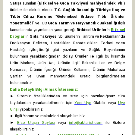
Satışa sunulan (
Bitkisel ve Gıda Takviyesi mahiyetindeki vb.
)
ürünler ile alakalı olarak
T.C. Sağlık Bakanlığı Türkiye İlaç ve
Tıbbi Cihaz Kurumu
"
Geleneksel Bitkisel Tıbbi Ürünler
Yönetmeliği
" ve
T.C Gıda Tarım ve Hayvancılık Bakanlığı
ilgili
kanunlarında yayımlanan yasa gereği
Bitkisel Ürünler
in
Bitkisel
Droglar
'ın
Gıda Takviyesi
vb. ürünlerin Tanıtım ve Reklamlarında
Endikasyon Belirten, Hastalıkları Rahatsızlıkları Tedavi eden
Hastalığı iyileştirdiği gibi yazıların ve Sağlık Beyanlarının
bulunması yasaklandığından dolayı Ürünler ile ilgili bu kısımda
Ürün Markası, Ürün Adı, Ürünün İlgili Bakanlık İzin ve Belge
Numarası, Ürünün İçeriği, Ürünün Kullanımı, Ürünün Muhafaza
Şartları ve Uyarı mahiyetindeki üretici bilgilendirmeleri
bulunacaktır.
Daha Detaylı Bilgi Almak İsterseniz:
►
Sitemiz özelliklerinden ve sizin için hazırladığımız tüm
faydalardan yararlanabilmeniz için
Yeni Üye
Olabilir veya
Üye
Girişi
yapabilirsiniz.
►
İlgili Yorum ve makaleleri okuyabilirsiniz.
►
Bize Ulaşın Sayfası
veya
info@aktarist.com
ile Bizlere
ulaşabilirsiniz.