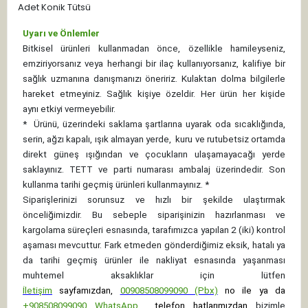
Adet Konik Tütsü
Uyarı ve Önlemler
Bitkisel ürünleri kullanmadan önce, özellikle hamileyseniz,
emziriyorsanız veya herhangi bir ilaç kullanıyorsanız, kalifiye bir
sağlık uzmanına danışmanızı öneririz. Kulaktan dolma bilgilerle
hareket etmeyiniz. Sağlık kişiye özeldir. Her ürün her kişide
aynı etkiyi vermeyebilir.
*
Ürünü, üzerindeki saklama şartlarına uyarak oda sıcaklığında,
serin, ağzı kapalı, ışık almayan yerde, kuru ve rutubetsiz ortamda
direkt güneş ışığından ve çocukların ulaşamayacağı yerde
saklayınız.
TETT ve parti numarası ambalaj üzerindedir. Son
kullanma tarihi geçmiş ürünleri kullanmayınız. *
Siparişlerinizi sorunsuz ve hızlı bir şekilde ulaştırmak
önceliğimizdir. Bu sebeple siparişinizin hazırlanması ve
kargolama süreçleri esnasında, tarafımızca yapılan 2 (iki) kontrol
aşaması mevcuttur. Fark etmeden gönderdiğimiz eksik, hatalı ya
da tarihi geçmiş ürünler ile nakliyat esnasında yaşanması
muhtemel aksaklıklar için lütfen
İletişim
sayfamızdan,
00908508099090 (Pbx)
no ile ya da
+
908508099090
WhatsApp
telefon hatlarımızdan
bizimle