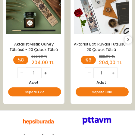
Aktarist Mistik Güney
Aktarist Batı Rüyası Tütsüsü -
Tütsüsü - 20 Çubuk Tütsü
20 Çubuk Tütsü
222,00 TL
222,00 TL
%8
%8
204,00 TL
204,00 TL
Adet
Adet
Sepete Ekle
Sepete Ekle