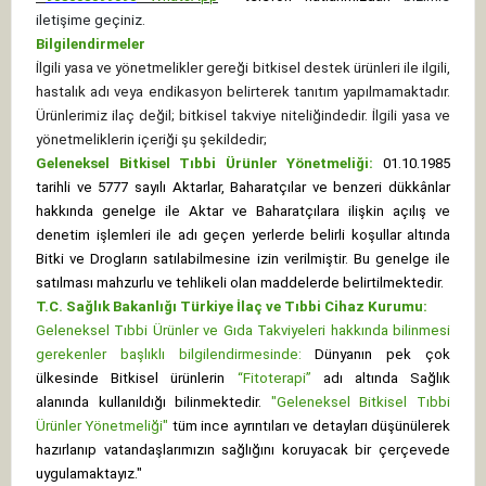
iletişime geçiniz.
Bilgilendirmeler
İlgili yasa ve yönetmelikler gereği bitkisel destek ürünleri ile ilgili,
hastalık adı veya endikasyon belirterek tanıtım yapılmamaktadır.
Ürünlerimiz ilaç değil; bitkisel takviye niteliğindedir. İlgili yasa ve
yönetmeliklerin içeriği şu şekildedir;
Geleneksel Bitkisel Tıbbi Ürünler Yönetmeliği:
01.10.1985
tarihli ve 5777 sayılı Aktarlar, Baharatçılar ve benzeri dükkânlar
hakkında genelge ile Aktar ve Baharatçılara ilişkin açılış ve
denetim işlemleri ile adı geçen yerlerde belirli koşullar altında
Bitki ve Drogların satılabilmesine izin verilmiştir. Bu genelge ile
satılması mahzurlu ve tehlikeli olan maddelerde belirtilmektedir.
T.C. Sağlık Bakanlığı Türkiye İlaç ve Tıbbi Cihaz Kurumu:
Geleneksel Tıbbi Ürünler ve Gıda Takviyeleri hakkında bilinmesi
gerekenler başlıklı bilgilendirmesinde:
Dünyanın pek çok
ülkesinde Bitkisel ürünlerin
“Fitoterapi”
adı altında Sağlık
alanında kullanıldığı bilinmektedir.
"Geleneksel Bitkisel Tıbbi
Ürünler Yönetmeliği"
tüm ince ayrıntıları ve detayları düşünülerek
hazırlanıp vatandaşlarımızın sağlığını koruyacak bir çerçevede
uygulamaktayız."