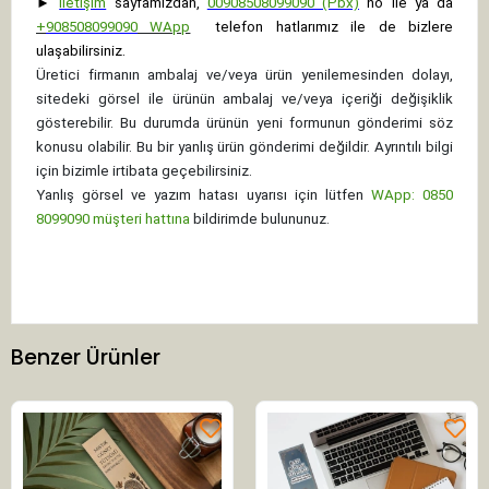
►
İletişim
sayfamızdan,
00908508099090 (Pbx)
no ile ya da
+
908508099090
WApp
telefon hatlarımız ile de bizlere
ulaşabilirsiniz.
Üretici firmanın ambalaj ve/veya ürün yenilemesinden dolayı,
sitedeki görsel ile ürünün ambalaj ve/veya içeriği değişiklik
gösterebilir. Bu durumda ürünün yeni formunun gönderimi söz
konusu olabilir. Bu bir yanlış ürün gönderimi değildir. Ayrıntılı bilgi
için bizimle irtibata geçebilirsiniz.
Yanlış görsel ve yazım hatası uyarısı için lütfen
WApp: 0850
8099090 müşteri hattına
bildirimde bulununuz.
Benzer Ürünler