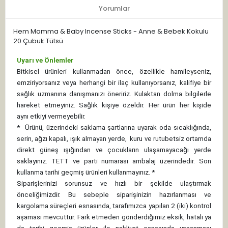
Yorumlar
Hem Mamma & Baby Incense Sticks - Anne & Bebek Kokulu
20 Çubuk Tütsü
Uyarı ve Önlemler
Bitkisel ürünleri kullanmadan önce, özellikle hamileyseniz,
emziriyorsanız veya herhangi bir ilaç kullanıyorsanız, kalifiye bir
sağlık uzmanına danışmanızı öneririz. Kulaktan dolma bilgilerle
hareket etmeyiniz. Sağlık kişiye özeldir. Her ürün her kişide
aynı etkiyi vermeyebilir.
*
Ürünü, üzerindeki saklama şartlarına uyarak oda sıcaklığında,
serin, ağzı kapalı, ışık almayan yerde, kuru ve rutubetsiz ortamda
direkt güneş ışığından ve çocukların ulaşamayacağı yerde
saklayınız.
TETT ve parti numarası ambalaj üzerindedir. Son
kullanma tarihi geçmiş ürünleri kullanmayınız. *
Siparişlerinizi sorunsuz ve hızlı bir şekilde ulaştırmak
önceliğimizdir. Bu sebeple siparişinizin hazırlanması ve
kargolama süreçleri esnasında, tarafımızca yapılan 2 (iki) kontrol
aşaması mevcuttur. Fark etmeden gönderdiğimiz eksik, hatalı ya