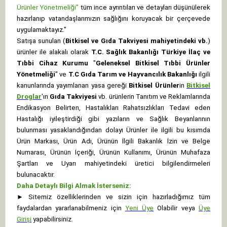
Ürünler Yönetmeliği"
tüm ince ayrıntıları ve detayları düşünülerek
hazırlanıp vatandaşlarımızın sağlığını koruyacak bir çerçevede
uygulamaktayız."
Satışa sunulan (
Bitkisel ve Gıda Takviyesi mahiyetindeki vb.
)
ürünler ile alakalı olarak
T.C. Sağlık Bakanlığı Türkiye İlaç ve
Tıbbi Cihaz Kurumu
"
Geleneksel Bitkisel Tıbbi Ürünler
Yönetmeliği
" ve
T.C Gıda Tarım ve Hayvancılık Bakanlığı
ilgili
kanunlarında yayımlanan yasa gereği
Bitkisel Ürünler
in
Bitkisel
Droglar
'ın
Gıda Takviyesi
vb. ürünlerin Tanıtım ve Reklamlarında
Endikasyon Belirten, Hastalıkları Rahatsızlıkları Tedavi eden
Hastalığı iyileştirdiği gibi yazıların ve Sağlık Beyanlarının
bulunması yasaklandığından dolayı Ürünler ile ilgili bu kısımda
Ürün Markası, Ürün Adı, Ürünün İlgili Bakanlık İzin ve Belge
Numarası, Ürünün İçeriği, Ürünün Kullanımı, Ürünün Muhafaza
Şartları ve Uyarı mahiyetindeki üretici bilgilendirmeleri
bulunacaktır.
Daha Detaylı Bilgi Almak İsterseniz:
►
Sitemiz özelliklerinden ve sizin için hazırladığımız tüm
faydalardan yararlanabilmeniz için
Yeni Üye
Olabilir veya
Üye
Girişi
yapabilirsiniz.