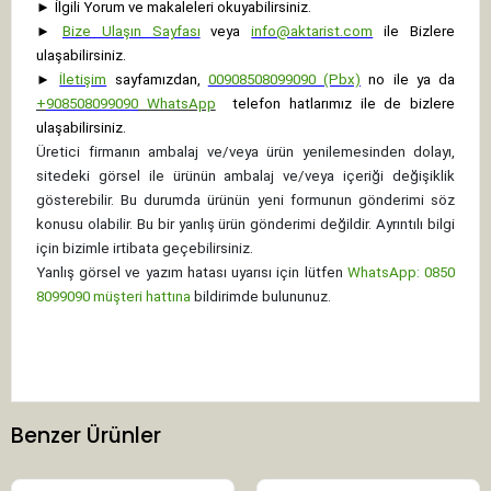
►
İlgili Yorum ve makaleleri okuyabilirsiniz.
►
Bize Ulaşın Sayfası
veya
info@aktarist.com
ile Bizlere
ulaşabilirsiniz.
►
İletişim
sayfamızdan,
00908508099090 (Pbx)
no ile ya da
+
908508099090
WhatsApp
telefon hatlarımız ile de bizlere
ulaşabilirsiniz.
Üretici firmanın ambalaj ve/veya ürün yenilemesinden dolayı,
sitedeki görsel ile ürünün ambalaj ve/veya içeriği değişiklik
gösterebilir. Bu durumda ürünün yeni formunun gönderimi söz
konusu olabilir. Bu bir yanlış ürün gönderimi değildir. Ayrıntılı bilgi
için bizimle irtibata geçebilirsiniz.
Yanlış görsel ve yazım hatası uyarısı için lütfen
WhatsApp: 0850
8099090 müşteri hattına
bildirimde bulununuz.
Benzer Ürünler