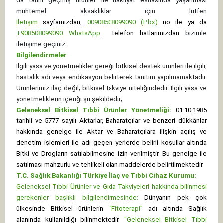
da tarihi geçmiş ürünler ile nakliyat esnasında yaşanması
muhtemel aksaklıklar için lütfen
İletişim
sayfamızdan,
00908508099090 (Pbx)
no ile ya da
+
908508099090
WhatsApp
telefon hatlarımızdan
bizimle
iletişime geçiniz.
Bilgilendirmeler
İlgili yasa ve yönetmelikler gereği bitkisel destek ürünleri ile ilgili,
hastalık adı veya endikasyon belirterek tanıtım yapılmamaktadır.
Ürünlerimiz ilaç değil; bitkisel takviye niteliğindedir. İlgili yasa ve
yönetmeliklerin içeriği şu şekildedir;
Geleneksel Bitkisel Tıbbi Ürünler Yönetmeliği:
01.10.1985
tarihli ve 5777 sayılı Aktarlar, Baharatçılar ve benzeri dükkânlar
hakkında genelge ile Aktar ve Baharatçılara ilişkin açılış ve
denetim işlemleri ile adı geçen yerlerde belirli koşullar altında
Bitki ve Drogların satılabilmesine izin verilmiştir. Bu genelge ile
satılması mahzurlu ve tehlikeli olan maddelerde belirtilmektedir.
T.C. Sağlık Bakanlığı Türkiye İlaç ve Tıbbi Cihaz Kurumu:
Geleneksel Tıbbi Ürünler ve Gıda Takviyeleri hakkında bilinmesi
gerekenler başlıklı bilgilendirmesinde:
Dünyanın pek çok
ülkesinde Bitkisel ürünlerin
“Fitoterapi”
adı altında Sağlık
alanında kullanıldığı bilinmektedir.
"Geleneksel Bitkisel Tıbbi