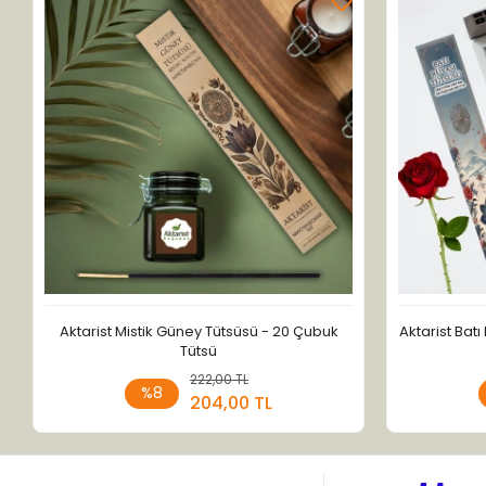
Aktarist Mistik Güney Tütsüsü - 20 Çubuk
Aktarist Bat
Tütsü
222,00 TL
Sepete Ekle
%8
204,00 TL
Adet