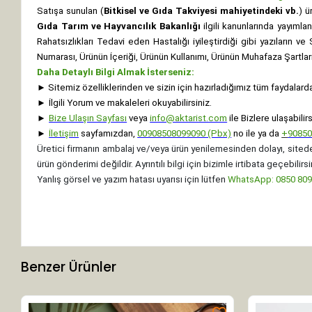
Satışa sunulan (
Bitkisel ve Gıda Takviyesi mahiyetindeki vb.
) ü
Gıda Tarım ve Hayvancılık Bakanlığı
ilgili kanunlarında yayıml
Rahatsızlıkları Tedavi eden Hastalığı iyileştirdiği gibi yazıların v
Numarası, Ürünün İçeriği, Ürünün Kullanımı, Ürünün Muhafaza Şartları 
Daha Detaylı Bilgi Almak İsterseniz:
►
Sitemiz özelliklerinden ve sizin için hazırladığımız tüm faydalard
►
İlgili Yorum ve makaleleri okuyabilirsiniz.
►
Bize Ulaşın Sayfası
veya
info@aktarist.com
ile Bizlere ulaşabilirs
►
İletişim
sayfamızdan,
00908508099090 (Pbx)
no ile ya da
+
9085
Üretici firmanın ambalaj ve/veya ürün yenilemesinden dolayı, sitede
ürün gönderimi değildir. Ayrıntılı bilgi için bizimle irtibata geçebilirsi
Yanlış görsel ve yazım hatası uyarısı için lütfen
WhatsApp: 0850 8099
Benzer Ürünler