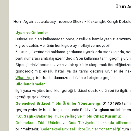
Ürün A
Hem Against Jealousy Incense Sticks - Kıskançlık Karşıtı Kokul
Uyarı ve Önlemler
Bitkisel ürünleri kullanmadan önce, özellikle hamileyseniz, emziriyor
kişiye özeldir. Her ürün her kişide aynı etkiyi vermeyebilir.
*
Ürünü, üzerindeki saklama şartlarına uyarak oda sıcaklığında, se
parti numarası ambalaj üzerindedir. Son kullanma tarihi geçmiş ürünl
Siparişlerinizi sorunsuz ve hızlı bir şekilde ulaştırmak önceliğimi
gönderdiğimiz eksik, hatalı ya da tarihi geçmiş ürünler ile n
WhatsApp
telefon hatlarımızdan
bizimle iletişime geçiniz.
Bilgilendirmeler
İlgili yasa ve yönetmelikler gereği bitkisel destek ürünleri ile ilgili
içeriği şu şekildedir;
Geleneksel Bitkisel Tıbbi Ürünler Yönetmeliği:
01.10.1985 tarihl
geçen yerlerde belirli koşullar altında Bitki ve Drogların satılabilme
T.C. Sağlık Bakanlığı Türkiye İlaç ve Tıbbi Cihaz Kurumu:
Geleneksel Tıbbi Ürünler ve Gıda Takviyeleri hakkında bilinmesi 
bilinmektedir.
"Geleneksel Bitkisel Tıbbi Ürünler Yönetmeliği"
tüm i