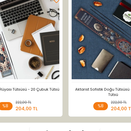
ı Rüyası Tütsüsü - 20 Çubuk Tütsü
Aktarist Sofistik Doğu Tütsüsü
Tütsü
222,00 TL
Sepete Ekle
222,00 TL
Sepete
%8
%8
204,00 TL
204,00 T
Adet
Adet