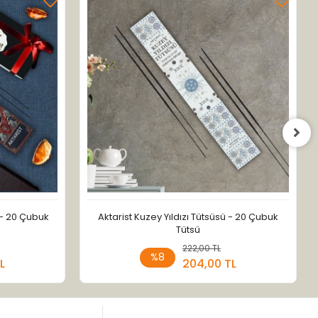
 - 20 Çubuk
Aktarist Kuzey Yıldızı Tütsüsü - 20 Çubuk
Tütsü
 Ekle
222,00 TL
Sepete Ekle
%8
L
204,00 TL
Adet