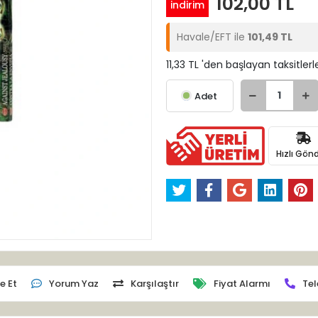
102,00 TL
indirim
Havale/EFT ile
101,49 TL
11,33 TL 'den başlayan taksitlerl
Adet
Hızlı Gönd
e Et
Yorum Yaz
Karşılaştır
Fiyat Alarmı
Tel