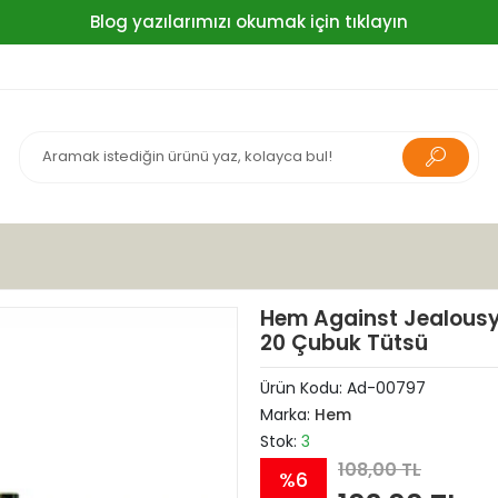
Blog yazılarımızı okumak için tıklayın
Hem Against Jealousy 
20 Çubuk Tütsü
Ürün Kodu:
Ad-00797
Marka:
Hem
Stok:
3
108,00 TL
%6