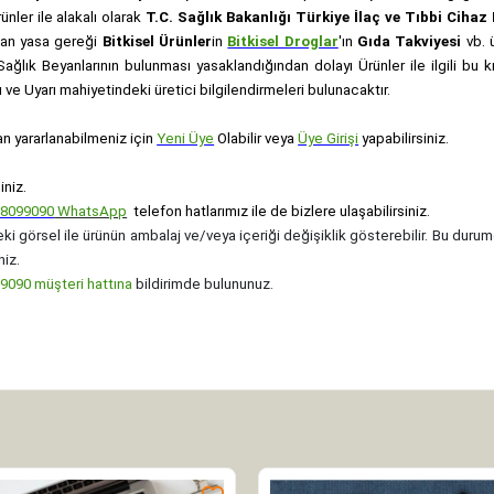
rünler ile alakalı olarak
T.C. Sağlık Bakanlığı Türkiye İlaç ve Tıbbi Ciha
anan yasa gereği
Bitkisel Ürünler
in
Bitkisel Droglar
'ın
Gıda Takviyesi
vb. ü
e Sağlık Beyanlarının bulunması yasaklandığından dolayı Ürünler ile ilgili bu
ve Uyarı mahiyetindeki üretici bilgilendirmeleri bulunacaktır.
an yararlanabilmeniz için
Yeni Üye
Olabilir veya
Üye Girişi
yapabilirsiniz.
iniz.
08099090
WhatsApp
telefon hatlarımız ile de bizlere ulaşabilirsiniz.
ki görsel ile ürünün ambalaj ve/veya içeriği değişiklik gösterebilir. Bu durum
niz.
090 müşteri hattına
bildirimde bulununuz.