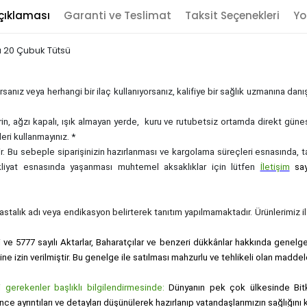
çıklaması
Garanti ve Teslimat
Taksit Seçenekleri
Yo
u 20 Çubuk Tütsü
sanız veya herhangi bir ilaç kullanıyorsanız, kalifiye bir sağlık uzmanına dan
rin, ağzı kapalı, ışık almayan yerde, kuru ve rutubetsiz ortamda direkt güne
eri kullanmayınız. *
zdir. Bu sebeple siparişinizin hazırlanması ve kargolama süreçleri esnasında,
akliyat esnasında yaşanması muhtemel aksaklıklar için lütfen
İletişim
sa
, hastalık adı veya endikasyon belirterek tanıtım yapılmamaktadır. Ürünlerimiz ila
i ve 5777 sayılı Aktarlar, Baharatçılar ve benzeri dükkânlar hakkında genelge i
sine izin verilmiştir. Bu genelge ile satılması mahzurlu ve tehlikeli olan maddel
gerekenler başlıklı bilgilendirmesinde:
Dünyanın pek çok ülkesinde Bitk
nce ayrıntıları ve detayları düşünülerek hazırlanıp vatandaşlarımızın sağlığı