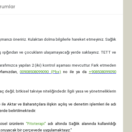
rumlar
ışmanızı öneririz. Kulaktan dolma bilgilerle hareket etmeyiniz. Sağlık
ş ışığından ve çocukların ulaşamayacağı yerde saklayınız.
TETT ve
 tarafımızca yapılan 2 (iki) kontrol aşaması mevcuttur. Fark etmeden
yfamızdan,
00908508099090 (Pbx)
no ile ya da
+
908508099090
ç değil; bitkisel takviye niteliğindedir. İlgili yasa ve yönetmeliklerin
le Aktar ve Baharatçılara ilişkin açılış ve denetim işlemleri ile adı
erde belirtilmektedir.
isel ürünlerin
“Fitoterapi”
adı altında Sağlık alanında kullanıldığı
nı koruyacak bir çerçevede uygulamaktayız."