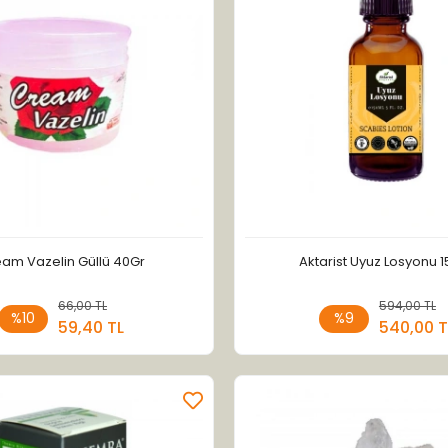
am Vazelin Güllü 40Gr
Aktarist Uyuz Losyonu 
66,00 TL
Sepete Ekle
594,00 TL
Sepete
%10
%9
59,40 TL
540,00 T
Adet
Adet