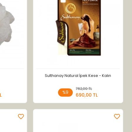
Sulthanay Natural İpek Kese - Kalın
 Ekle
762,00 TL
Sepete Ekle
%9
L
690,00 TL
Adet