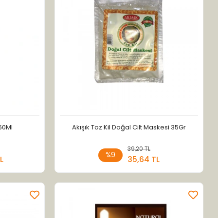
150Ml
Akışık Toz Kil Doğal Cilt Maskesi 35Gr
 Ekle
39,20 TL
Sepete Ekle
%9
L
35,64 TL
Adet