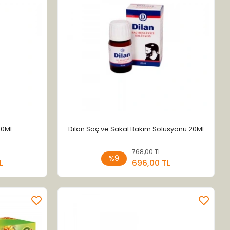
50Ml
Dilan Saç ve Sakal Bakım Solüsyonu 20Ml
 Ekle
768,00 TL
Sepete Ekle
%9
L
696,00 TL
Adet