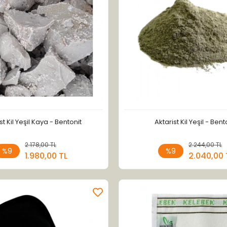
st Kil Yeşil Kaya - Bentonit
Aktarist Kil Yeşil - Bent
2.178,00 TL
Sepete Ekle
2.244,00 TL
Sepete
%9
%9
1.980,00 TL
2.040,00 
Adet
Adet