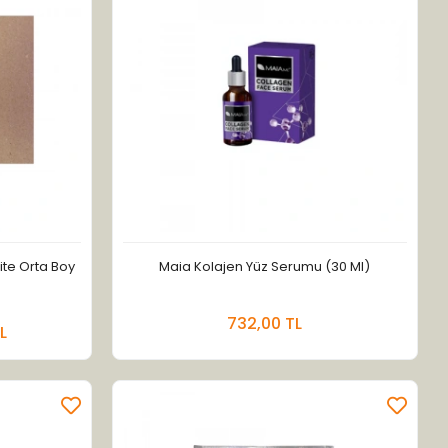
lite Orta Boy
Maia Kolajen Yüz Serumu (30 Ml)
 Ekle
Sepete Ekle
732,00 TL
L
Adet