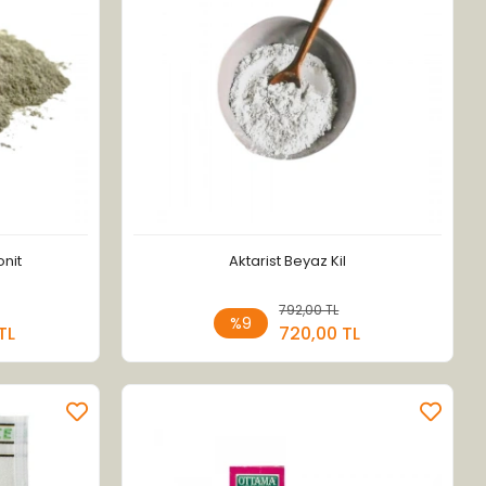
onit
Aktarist Beyaz Kil
 Ekle
792,00 TL
Sepete Ekle
%9
TL
720,00 TL
Adet