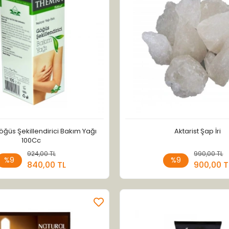
ğüs Şekillendirici Bakım Yağı
Aktarist Şap İri
100Cc
924,00 TL
Sepete Ekle
990,00 TL
Sepete
%9
%9
840,00 TL
900,00 T
Adet
Adet