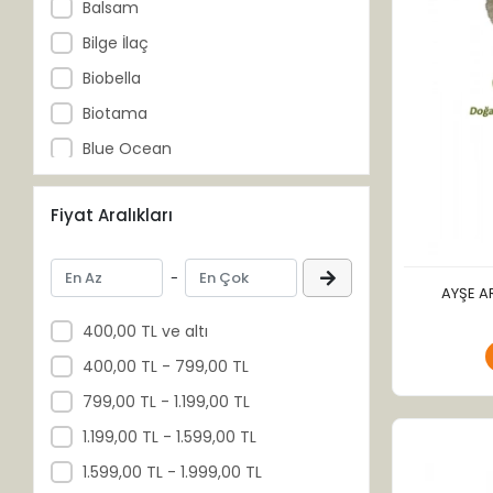
Balsam
Bilge İlaç
Biobella
Biotama
Blue Ocean
Clemy
Fiyat Aralıkları
Cream
DermaDerm
-
Dilan
AYŞE AR
Doğan
400,00 TL ve altı
Dr. Rena Dermo
400,00 TL - 799,00 TL
Eyüp Sabri Tuncer
799,00 TL - 1.199,00 TL
Fitozen
1.199,00 TL - 1.599,00 TL
Garlex
1.599,00 TL - 1.999,00 TL