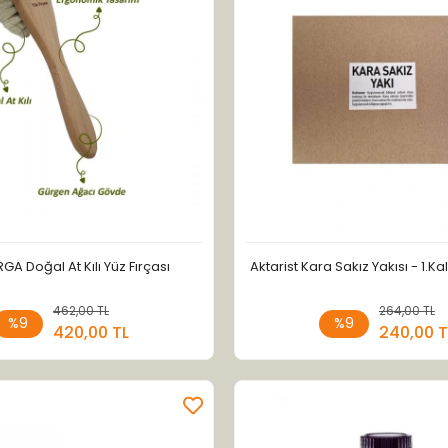
GA Doğal At Kılı Yüz Fırçası
Aktarist Kara Sakız Yakısı - 1.Ka
462,00 TL
Sepete Ekle
264,00 TL
Sepete
%9
%9
420,00 TL
240,00 T
Adet
Adet