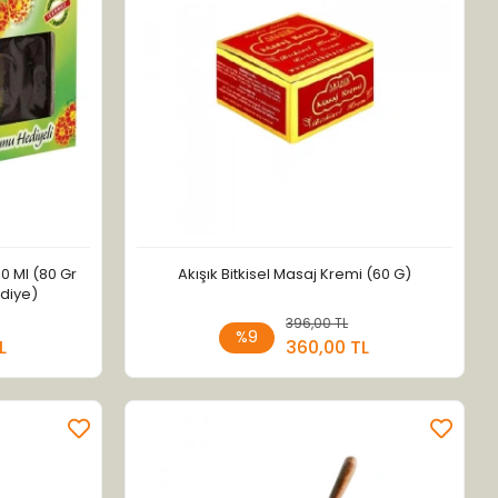
0 Ml (80 Gr
Akışık Bitkisel Masaj Kremi (60 G)
ediye)
 Ekle
396,00 TL
Sepete Ekle
%9
L
360,00 TL
Adet