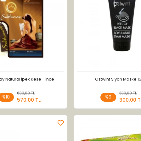
ay Natural İpek Kese - İnce
Ostwint Siyah Maske 1
630,00 TL
Sepete Ekle
330,00 TL
Sepete
%10
%9
570,00 TL
300,00 T
Adet
Adet