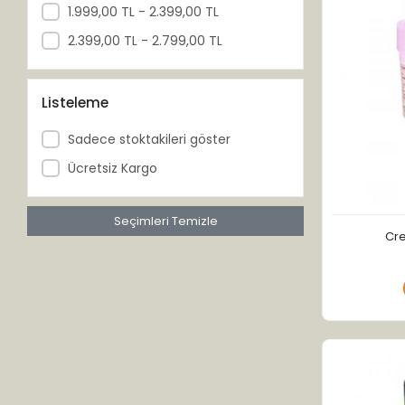
Gülbirlik
1.999,00 TL - 2.399,00 TL
Hekimhan
2.399,00 TL - 2.799,00 TL
İ.H.A
Kelebek
Listeleme
Maia
Sadece stoktakileri göster
Mecitefendi
Ücretsiz Kargo
Nevplus
Ostwint
Seçimleri Temizle
Cre
Phytoflora
Softem
Sulthanay
Themra
Verri Kajal