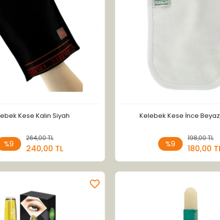
lebek Kese Kalın Siyah
Kelebek Kese İnce Beyaz 
264,00 TL
Sepete Ekle
198,00 TL
Sepete
%9
%9
240,00 TL
180,00 T
Adet
Adet