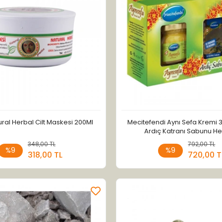
ural Herbal Cilt Maskesi 200Ml
Mecitefendi Aynı Sefa Kremi 3
Ardıç Katranı Sabunu H
348,00 TL
Sepete Ekle
792,00 TL
Sepete
%9
%9
318,00 TL
720,00 T
Adet
Adet