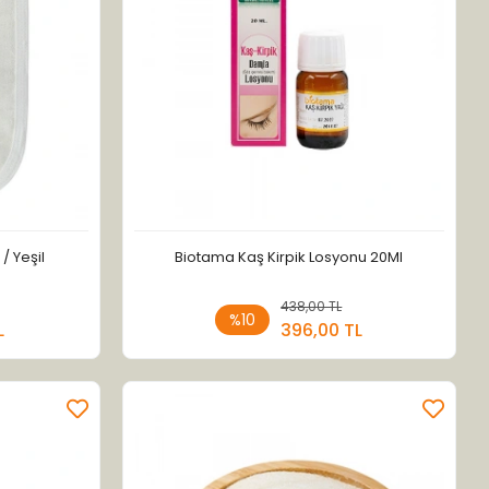
/ Yeşil
Biotama Kaş Kirpik Losyonu 20Ml
 Ekle
438,00 TL
Sepete Ekle
%10
L
396,00 TL
Adet