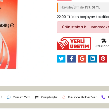
Havale/EFT ile
197,01 TL
22,00 TL 'den başlayan taksitle
Ürün stokta bulunmamakt
Hızlı Gönd
Et
Yorum Yaz
Karşılaştır
Gelince Haber Ver