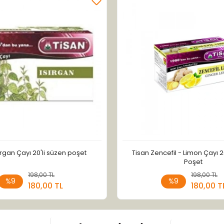
ırgan Çayı 20'li süzen poşet
Tisan Zencefil - Limon Çayı 2
Poşet
198,00 TL
Sepete Ekle
198,00 TL
Sepete
%9
%9
180,00 TL
180,00 T
Adet
Adet