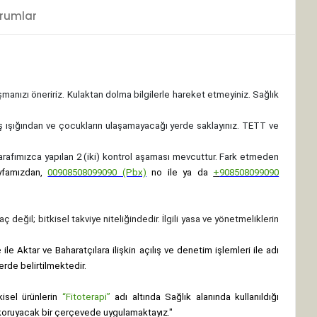
rumlar
ışmanızı öneririz. Kulaktan dolma bilgilerle hareket etmeyiniz. Sağlık
ş ışığından ve çocukların ulaşamayacağı yerde saklayınız.
TETT ve
 tarafımızca yapılan 2 (iki) kontrol aşaması mevcuttur. Fark etmeden
yfamızdan,
00908508099090 (Pbx)
no ile ya da
+
908508099090
ç değil; bitkisel takviye niteliğindedir. İlgili yasa ve yönetmeliklerin
le Aktar ve Baharatçılara ilişkin açılış ve denetim işlemleri ile adı
erde belirtilmektedir.
isel ürünlerin
“Fitoterapi”
adı altında Sağlık alanında kullanıldığı
nı koruyacak bir çerçevede uygulamaktayız."