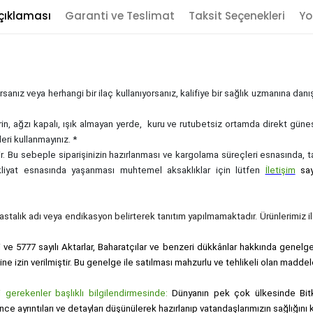
çıklaması
Garanti ve Teslimat
Taksit Seçenekleri
Yo
sanız veya herhangi bir ilaç kullanıyorsanız, kalifiye bir sağlık uzmanına dan
rin, ağzı kapalı, ışık almayan yerde, kuru ve rutubetsiz ortamda direkt güne
eri kullanmayınız. *
zdir. Bu sebeple siparişinizin hazırlanması ve kargolama süreçleri esnasında,
akliyat esnasında yaşanması muhtemel aksaklıklar için lütfen
İletişim
sa
, hastalık adı veya endikasyon belirterek tanıtım yapılmamaktadır. Ürünlerimiz ila
i ve 5777 sayılı Aktarlar, Baharatçılar ve benzeri dükkânlar hakkında genelge i
sine izin verilmiştir. Bu genelge ile satılması mahzurlu ve tehlikeli olan maddel
gerekenler başlıklı bilgilendirmesinde:
Dünyanın pek çok ülkesinde Bitk
nce ayrıntıları ve detayları düşünülerek hazırlanıp vatandaşlarımızın sağlığı