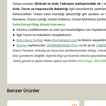
Satışa sunulan (
Bitkisel ve Gıda Takviyesi mahiyetindeki vb.
) ü
Gıda Tarım ve Hayvancılık Bakanlığı
ilgili kanunlarında yayıml
Rahatsızlıkları Tedavi eden Hastalığı iyileştirdiği gibi yazıların v
Numarası, Ürünün İçeriği, Ürünün Kullanımı, Ürünün Muhafaza Şartları 
Daha Detaylı Bilgi Almak İsterseniz:
►
Sitemiz özelliklerinden ve sizin için hazırladığımız tüm faydalard
►
İlgili Yorum ve makaleleri okuyabilirsiniz.
►
Bize Ulaşın Sayfası
veya
info@aktarist.com
ile Bizlere ulaşabilirs
►
İletişim
sayfamızdan,
00908508099090 (Pbx)
no ile ya da
+
9085
Üretici firmanın ambalaj ve/veya ürün yenilemesinden dolayı, sitede
ürün gönderimi değildir. Ayrıntılı bilgi için bizimle irtibata geçebilirsi
Yanlış görsel ve yazım hatası uyarısı için lütfen
WhatsApp: 0850 8099
Benzer Ürünler