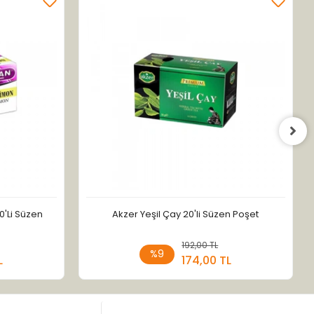
0'Li Süzen
Akzer Yeşil Çay 20'li Süzen Poşet
 Ekle
192,00 TL
Sepete Ekle
%9
L
174,00 TL
Adet