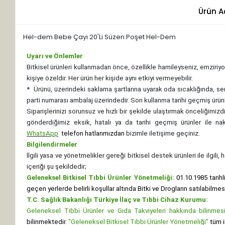
Ürün A
Hel-dem Bebe Çayı 20'Li Süzen Poşet Hel-Dem
Uyarı ve Önlemler
Bitkisel ürünleri kullanmadan önce, özellikle hamileyseniz, emziriyor
kişiye özeldir. Her ürün her kişide aynı etkiyi vermeyebilir.
*
Ürünü, üzerindeki saklama şartlarına uyarak oda sıcaklığında, se
parti numarası ambalaj üzerindedir. Son kullanma tarihi geçmiş ürünl
Siparişlerinizi sorunsuz ve hızlı bir şekilde ulaştırmak önceliğimi
gönderdiğimiz eksik, hatalı ya da tarihi geçmiş ürünler ile n
WhatsApp
telefon hatlarımızdan
bizimle iletişime geçiniz.
Bilgilendirmeler
İlgili yasa ve yönetmelikler gereği bitkisel destek ürünleri ile ilgili
içeriği şu şekildedir;
Geleneksel Bitkisel Tıbbi Ürünler Yönetmeliği:
01.10.1985 tarihl
geçen yerlerde belirli koşullar altında Bitki ve Drogların satılabilme
T.C. Sağlık Bakanlığı Türkiye İlaç ve Tıbbi Cihaz Kurumu:
Geleneksel Tıbbi Ürünler ve Gıda Takviyeleri hakkında bilinmesi 
bilinmektedir.
"Geleneksel Bitkisel Tıbbi Ürünler Yönetmeliği"
tüm i