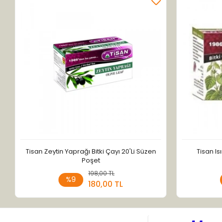
Tisan Zeytin Yaprağı Bitki Çayı 20'Li Süzen
Tisan Is
Poşet
198,00 TL
Sepete Ekle
%9
180,00 TL
Adet