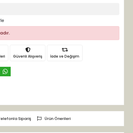
rle
adır.
eri
Güvenli Alışveriş
İade ve Değişim
Telefonla Sipariş
Ürün Önerileri