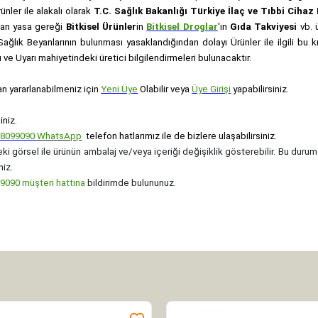
rünler ile alakalı olarak
T.C. Sağlık Bakanlığı Türkiye İlaç ve Tıbbi Ciha
anan yasa gereği
Bitkisel Ürünler
in
Bitkisel Droglar
'ın
Gıda Takviyesi
vb. ü
e Sağlık Beyanlarının bulunması yasaklandığından dolayı Ürünler ile ilgili bu
ve Uyarı mahiyetindeki üretici bilgilendirmeleri bulunacaktır.
an yararlanabilmeniz için
Yeni Üye
Olabilir veya
Üye Girişi
yapabilirsiniz.
iniz.
08099090
WhatsApp
telefon hatlarımız ile de bizlere ulaşabilirsiniz.
ki görsel ile ürünün ambalaj ve/veya içeriği değişiklik gösterebilir. Bu durum
niz.
090 müşteri hattına
bildirimde bulununuz.