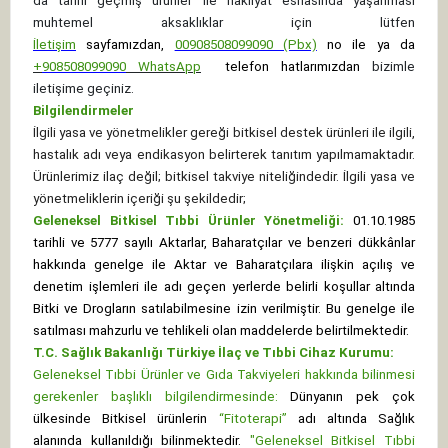
da tarihi geçmiş ürünler ile nakliyat esnasında yaşanması
muhtemel aksaklıklar için lütfen
İletişim
sayfamızdan,
00908508099090 (Pbx)
no ile ya da
+
908508099090
WhatsApp
telefon hatlarımızdan
bizimle
iletişime geçiniz.
Bilgilendirmeler
İlgili yasa ve yönetmelikler gereği bitkisel destek ürünleri ile ilgili,
hastalık adı veya endikasyon belirterek tanıtım yapılmamaktadır.
Ürünlerimiz ilaç değil; bitkisel takviye niteliğindedir. İlgili yasa ve
yönetmeliklerin içeriği şu şekildedir;
Geleneksel Bitkisel Tıbbi Ürünler Yönetmeliği:
01.10.1985
tarihli ve 5777 sayılı Aktarlar, Baharatçılar ve benzeri dükkânlar
hakkında genelge ile Aktar ve Baharatçılara ilişkin açılış ve
denetim işlemleri ile adı geçen yerlerde belirli koşullar altında
Bitki ve Drogların satılabilmesine izin verilmiştir. Bu genelge ile
satılması mahzurlu ve tehlikeli olan maddelerde belirtilmektedir.
T.C. Sağlık Bakanlığı Türkiye İlaç ve Tıbbi Cihaz Kurumu:
Geleneksel Tıbbi Ürünler ve Gıda Takviyeleri hakkında bilinmesi
gerekenler başlıklı bilgilendirmesinde:
Dünyanın pek çok
ülkesinde Bitkisel ürünlerin
“Fitoterapi”
adı altında Sağlık
alanında kullanıldığı bilinmektedir.
"Geleneksel Bitkisel Tıbbi