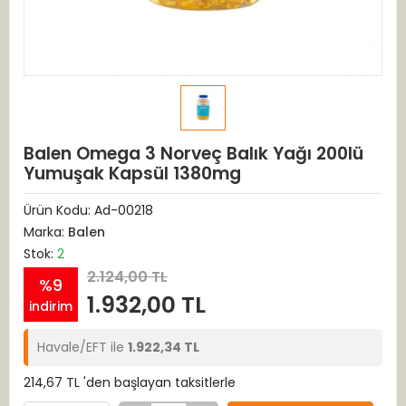
Balen Omega 3 Norveç Balık Yağı 200lü
Yumuşak Kapsül 1380mg
Ürün Kodu:
Ad-00218
Marka:
Balen
Stok:
2
2.124,00 TL
%9
1.932,00 TL
indirim
Havale/EFT ile
1.922,34 TL
214,67 TL 'den başlayan taksitlerle