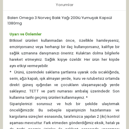
Yorumlar
Balen Omega 3 Norveç Balık Yağı 200lü Yumuşak Kapsül
1380mg
Uyarı ve Önlemler
Bitkisel ürünleri kullanmadan önce, özellikle hamileyseniz,
emziriyorsanız veya herhangi bir ilaç kullanıyorsanız, kalifiye bir
sağlık uzmanına danışmanızı öneririz. Kulaktan dolma bilgilerle
hareket etmeyiniz. Sağlık kişiye özeldir. Her ürün her kişide
aynı etkiyi vermeyebilir.
*
Ürünü, üzerindeki saklama şartlarına uyarak oda sıcaklığında,
serin, ağzı kapalı, ışık almayan yerde, kuru ve rutubetsiz ortamda
direkt güneş ışığından ve çocukların ulaşamayacağı yerde
saklayınız.
TETT ve parti numarası ambalaj üzerindedir. Son
kullanma tarihi geçmiş ürünleri kullanmayınız. *
Siparişlerinizi sorunsuz ve hızlı bir şekilde ulaştırmak
önceliğimizdir. Bu sebeple siparişinizin hazırlanması ve
kargolama süreçleri esnasında, tarafımızca yapılan 2 (iki) kontrol
aşaması mevcuttur. Fark etmeden gönderdiğimiz eksik, hatalı ya