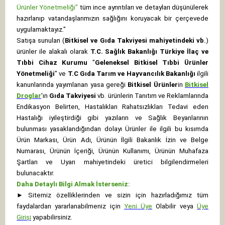
Ürünler Yönetmeliği"
tüm ince ayrıntıları ve detayları düşünülerek
hazırlanıp vatandaşlarımızın sağlığını koruyacak bir çerçevede
uygulamaktayız."
Satışa sunulan (
Bitkisel ve Gıda Takviyesi mahiyetindeki vb.
)
ürünler ile alakalı olarak
T.C. Sağlık Bakanlığı Türkiye İlaç ve
Tıbbi Cihaz Kurumu
"
Geleneksel Bitkisel Tıbbi Ürünler
Yönetmeliği
" ve
T.C Gıda Tarım ve Hayvancılık Bakanlığı
ilgili
kanunlarında yayımlanan yasa gereği
Bitkisel Ürünler
in
Bitkisel
Droglar
'ın
Gıda Takviyesi
vb. ürünlerin Tanıtım ve Reklamlarında
Endikasyon Belirten, Hastalıkları Rahatsızlıkları Tedavi eden
Hastalığı iyileştirdiği gibi yazıların ve Sağlık Beyanlarının
bulunması yasaklandığından dolayı Ürünler ile ilgili bu kısımda
Ürün Markası, Ürün Adı, Ürünün İlgili Bakanlık İzin ve Belge
Numarası, Ürünün İçeriği, Ürünün Kullanımı, Ürünün Muhafaza
Şartları ve Uyarı mahiyetindeki üretici bilgilendirmeleri
bulunacaktır.
Daha Detaylı Bilgi Almak İsterseniz:
►
Sitemiz özelliklerinden ve sizin için hazırladığımız tüm
faydalardan yararlanabilmeniz için
Yeni Üye
Olabilir veya
Üye
Girişi
yapabilirsiniz.