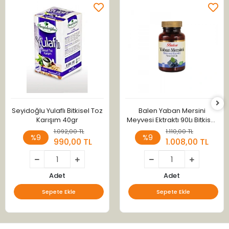
Seyidoğlu Yulaflı Bitkisel Toz
Balen Yaban Mersini
Karışım 40gr
Meyvesi Ektraktı 90Lı Bitkisel
Kapsül 375Mg
1.092,00 TL
1.110,00 TL
%9
%9
990,00 TL
1.008,00 TL
Adet
Adet
Sepete Ekle
Sepete Ekle