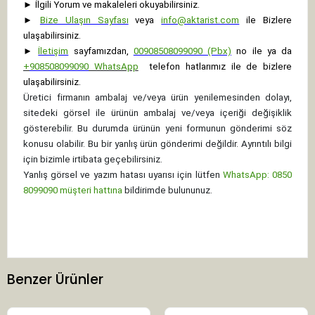
►
İlgili Yorum ve makaleleri okuyabilirsiniz.
►
Bize Ulaşın Sayfası
veya
info@aktarist.com
ile Bizlere
ulaşabilirsiniz.
►
İletişim
sayfamızdan,
00908508099090 (Pbx)
no ile ya da
+
908508099090
WhatsApp
telefon hatlarımız ile de bizlere
ulaşabilirsiniz.
Üretici firmanın ambalaj ve/veya ürün yenilemesinden dolayı,
sitedeki görsel ile ürünün ambalaj ve/veya içeriği değişiklik
gösterebilir. Bu durumda ürünün yeni formunun gönderimi söz
konusu olabilir. Bu bir yanlış ürün gönderimi değildir. Ayrıntılı bilgi
için bizimle irtibata geçebilirsiniz.
Yanlış görsel ve yazım hatası uyarısı için lütfen
WhatsApp: 0850
8099090 müşteri hattına
bildirimde bulununuz.
Benzer Ürünler