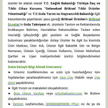
ürünler ile alakalı olarak
T.C. Sağlık Bakanlığı Türkiye İlaç ve
Tıbbi Cihaz Kurumu
"
Geleneksel Bitkisel Tıbbi Ürünler
Yönetmeliği
" ve
T.C Gıda Tarım ve Hayvancılık Bakanlığı
ilgili
kanunlarında yayımlanan yasa gereği
Bitkisel Ürünler
in
Bitkisel
Droglar
'ın
Gıda Takviyesi
vb. ürünlerin Tanıtım ve Reklamlarında
Endikasyon Belirten, Hastalıkları Rahatsızlıkları Tedavi eden
Hastalığı iyileştirdiği gibi yazıların ve Sağlık Beyanlarının
bulunması yasaklandığından dolayı Ürünler ile ilgili bu kısımda
Ürün Markası, Ürün Adı, Ürünün İlgili Bakanlık İzin ve Belge
Numarası, Ürünün İçeriği, Ürünün Kullanımı, Ürünün Muhafaza
Şartları ve Uyarı mahiyetindeki üretici bilgilendirmeleri
bulunacaktır.
Daha Detaylı Bilgi Almak İsterseniz:
►
Sitemiz özelliklerinden ve sizin için hazırladığımız tüm
faydalardan yararlanabilmeniz için
Yeni Üye
Olabilir veya
Üye
Girişi
yapabilirsiniz.
►
İlgili Yorum ve makaleleri okuyabilirsiniz.
►
Bize Ulaşın Sayfası
veya
info@aktarist.com
ile Bizlere
ulaşabilirsiniz.
►
İletişim
sayfamızdan,
00908508099090 (Pbx)
no ile ya da