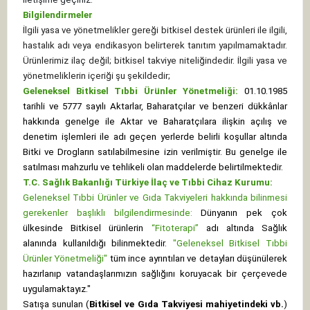
Bilgilendirmeler
İlgili yasa ve yönetmelikler gereği bitkisel destek ürünleri ile ilgili,
hastalık adı veya endikasyon belirterek tanıtım yapılmamaktadır.
Ürünlerimiz ilaç değil; bitkisel takviye niteliğindedir. İlgili yasa ve
yönetmeliklerin içeriği şu şekildedir;
Geleneksel Bitkisel Tıbbi Ürünler Yönetmeliği:
01.10.1985
tarihli ve 5777 sayılı Aktarlar, Baharatçılar ve benzeri dükkânlar
hakkında genelge ile Aktar ve Baharatçılara ilişkin açılış ve
denetim işlemleri ile adı geçen yerlerde belirli koşullar altında
Bitki ve Drogların satılabilmesine izin verilmiştir. Bu genelge ile
satılması mahzurlu ve tehlikeli olan maddelerde belirtilmektedir.
T.C. Sağlık Bakanlığı Türkiye İlaç ve Tıbbi Cihaz Kurumu:
Geleneksel Tıbbi Ürünler ve Gıda Takviyeleri hakkında bilinmesi
gerekenler başlıklı bilgilendirmesinde:
Dünyanın pek çok
ülkesinde Bitkisel ürünlerin
“Fitoterapi”
adı altında Sağlık
alanında kullanıldığı bilinmektedir.
"Geleneksel Bitkisel Tıbbi
Ürünler Yönetmeliği"
tüm ince ayrıntıları ve detayları düşünülerek
hazırlanıp vatandaşlarımızın sağlığını koruyacak bir çerçevede
uygulamaktayız."
Satışa sunulan (
Bitkisel ve Gıda Takviyesi mahiyetindeki vb.
)