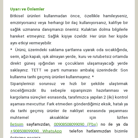
Uyarı ve Önlemler
Bitkisel ürünleri kullanmadan önce, özellikle hamileyseniz,
emziriyorsanız veya herhangi bir ilaç kullanıyorsanız, kalifiye bir
sağlık uzmanına danışmanızı öneririz. Kulaktan dolma bilgilerle
hareket etmeyiniz. Sağlık kişiye özeldir. Her ürün her kişide
aynı etkiyi vermeyebilir.
*
Ürünü, üzerindeki saklama şartlarına uyarak oda sıcaklığında,
serin, ağzı kapalı, ışık almayan yerde, kuru ve rutubetsiz ortamda
direkt güneş ışığından ve çocukların ulaşamayacağı yerde
saklayınız.
TETT ve parti numarası ambalaj üzerindedir. Son
kullanma tarihi geçmiş ürünleri kullanmayınız. *
Siparişlerinizi sorunsuz ve hızlı bir şekilde ulaştırmak
önceliğimizdir. Bu sebeple siparişinizin hazırlanması ve
kargolama süreçleri esnasında, tarafımızca yapılan 2 (iki) kontrol
aşaması mevcuttur. Fark etmeden gönderdiğimiz eksik, hatalı ya
da tarihi geçmiş ürünler ile nakliyat esnasında yaşanması
muhtemel aksaklıklar için lütfen
İletişim
sayfamızdan,
00908508099090 (Pbx)
no ile ya da
+
908508099090
WhatsApp
telefon hatlarımızdan
bizimle
iletişime geçiniz.