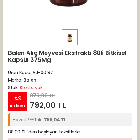
Balen Alıç Meyvesi Ekstraktı 80li Bitkisel
Kapsül 375Mg
Ürün Kodu:
Ad-00187
Marka:
Balen
Stok:
Stokta yok
870,00 TL
%9
792,00 TL
indirim
Havale/EFT ile
788,04 TL
88,00 TL 'den başlayan taksitlerle