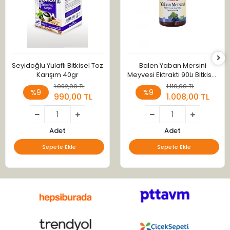
Seyidoğlu Yulaflı Bitkisel Toz
Balen Yaban Mersini
Karışım 40gr
Meyvesi Ektraktı 90Lı Bitkisel
Kapsül 375Mg
1.092,00 TL
1.110,00 TL
%9
%9
990,00 TL
1.008,00 TL
Adet
Adet
Sepete Ekle
Sepete Ekle